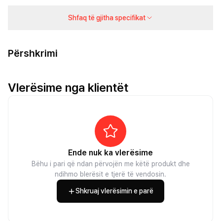
Shfaq të gjitha specifikat
Përshkrimi
Vlerësime nga klientët
Ende nuk ka vlerësime
Bëhu i pari që ndan përvojën me këtë produkt dhe
ndihmo blerësit e tjerë të vendosin.
Shkruaj vlerësimin e parë