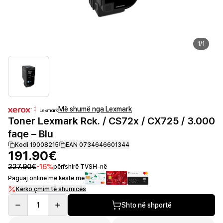
1
/
1
Më shumë nga Lexmark
Toner Lexmark Rck. / CS72x / CX725 / 3.000
faqe – Blu
Kodi 19008215
EAN 0734646601344
191.90€
227.90€
-
16
%
përfshirë TVSH-në
Paguaj online me këste me
Kërko çmim të shumicës
1
Shto në shportë