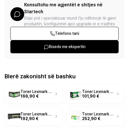
Konsultohu me agjentët e shitjes në
Startech
Ekipi ynë i specializuar mund t'ju ndihmojë të gjeni
produktin, konfigurimin apo upgrade-in e rradhës
Telefono tani
Bisedo me ekspertin
Blerë zakonisht së bashku
Toner Lexmark 802SY / XL – Verdhë
Toner Lexmark 502 – Zezë
166,90 €
101,90 €
Toner Lexmark 502H / XL – Zezë
Toner Lexmark 602X / XXL – Zezë
192,90 €
252,90 €