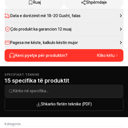
Ruaj
Shpërndaje
Data e dorëzimit më
18-20 Gusht
, falas
Çdo produkt ka garancion 12 muaj
Pagesa me këste, kalkulo këstin mujor
Keni pyetje për produktin?
Kliko këtu
SPECIFIKAT TEKNIKE
15 specifika të produktit
Shkarko fletën teknike (PDF)
Kategoria