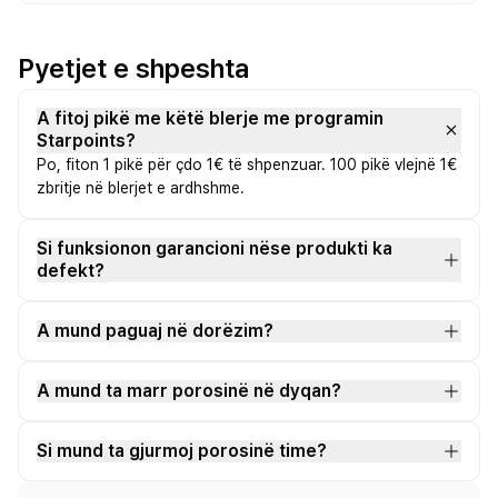
Pyetjet e shpeshta
A fitoj pikë me këtë blerje me programin
Starpoints?
Po, fiton 1 pikë për çdo 1€ të shpenzuar. 100 pikë vlejnë 1€
zbritje në blerjet e ardhshme.
Si funksionon garancioni nëse produkti ka
defekt?
A mund paguaj në dorëzim?
A mund ta marr porosinë në dyqan?
Si mund ta gjurmoj porosinë time?