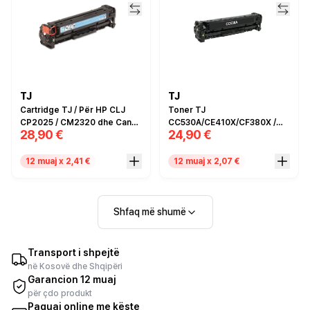
TJ
TJ
Cartridge TJ / Për HP CLJ
Toner TJ
CP2025 / CM2320 dhe Canon
CC530A/CE410X/CF380X /
28,90 €
24,90 €
MF8350 / Zëvendësim për
Për HP Color laserJet CP /
Canon no.718 dhe HP CC531A
CM2320 MFP Series / Color
/ CE411A / CF381A / Cyan /
laserJet Pro M MFP /
12 muaj x 2,41 €
12 muaj x 2,07 €
Compatible
LaserJet Enterprise 300
color M351 / MFP M375nw /
LaserJet Enterprise 400
color M / MFP M475dn dhe
Shfaq më shumë
M475dw / I zi / Compatible
Transport i shpejtë
në Kosovë dhe Shqipëri
Garancion 12 muaj
për çdo produkt
Paguaj online me këste