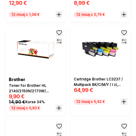
12,90 €
8,99 €
LC3619/3617XLB –
500W/700W/800W black
Compatible
bottle 115ml – Compatible
12 muaj x 1,08 €
12 muaj x 0,75 €
Brother
Cartridge Brother LC3237 /
Multipack BK/C/M/Y / I zi,
Toner for Brother HL
64,99 €
Cyan, Magenta dhe I verdhë /
2140/2150N/2170W/
9,90 €
Compatible
DCP7030/7040 (2.6k.)
14,90 €
12 muaj x 5,42 €
Kurse 34%
TN2120 - Compatible
12 muaj x 0,83 €