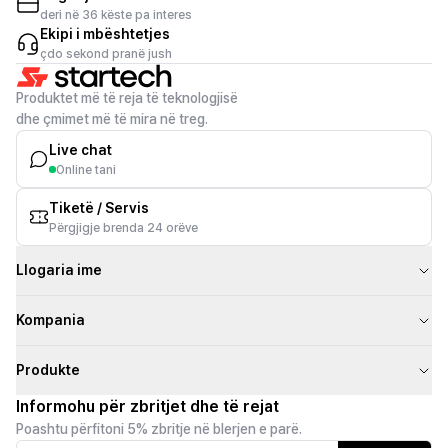
deri në 36 këste pa interes
Ekipi i mbështetjes
çdo sekond pranë jush
Produktet më të reja të teknologjisë
dhe çmimet më të mira në treg.
Live chat
Online tani
Tiketë / Servis
Përgjigje brenda 24 orëve
Llogaria ime
Kompania
Produkte
Informohu për zbritjet dhe të rejat
Poashtu përfitoni 5% zbritje në blerjen e parë.