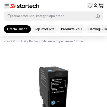
Kërko produkte, kategori apo brend
Oferta Gushti
Top Produkte
Produkte 24H
Gaming Buil
Kreu
/
Produktet
/
Printing
/
Materiale Shpenzuese
/
Toner