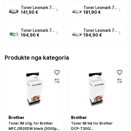
Toner Lexmark 74C20K0 – Zezë
Toner Lexmark 74C20M0 – Rozë
141,90 €
181,90 €
Toner Lexmark 74C2SC0 / XL – Blu
Toner Lexmark 74C2SM0 / XL – Rozë
194,90 €
194,90 €
Produkte nga kategoria
Brother
Brother
Toner IM crtg. for Brother
Toner IM Ink for Brother
MFCJ3530DW black (3000p.),
DCP-T300/