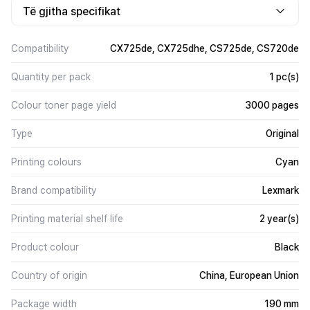
Të gjitha specifikat
Compatibility
CX725de, CX725dhe, CS725de, CS720de
Quantity per pack
1 pc(s)
Colour toner page yield
3000 pages
Type
Original
Printing colours
Cyan
Brand compatibility
Lexmark
Printing material shelf life
2 year(s)
Product colour
Black
Country of origin
China, European Union
Package width
190 mm