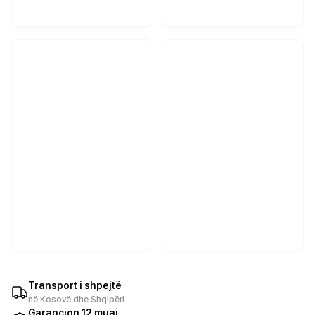
Transport i shpejtë
në Kosovë dhe Shqipëri
Garancion 12 muaj