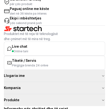
për çdo produkt
Paguaj online me këste
deri në 36 këste pa interes
Ekipi i mbështetjes
çdo sekond pranë jush
Produktet më të reja të teknologjisë
dhe çmimet më të mira në treg.
Live chat
Online tani
Tiketë / Servis
Përgjigje brenda 24 orëve
Llogaria ime
Kompania
Produkte
Informohu për zbritjet dhe të rejat