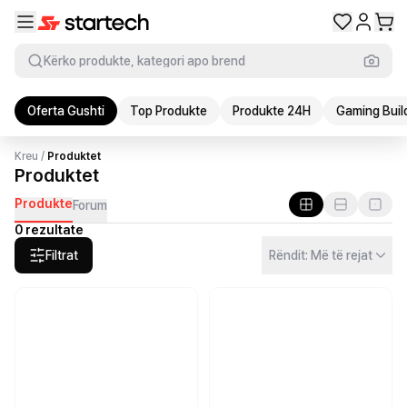
Kërko produkte, kategori apo brend
Oferta Gushti
Top Produkte
Produkte 24H
Gaming Buil
Kreu
/
Produktet
Produktet
Produkte
Forum
0 rezultate
Filtrat
Rëndit: Më të rejat