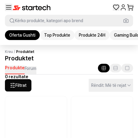
Kërko produkte, kategori apo brend
Oferta Gushti
Top Produkte
Produkte 24H
Gaming Buil
Kreu
/
Produktet
Produktet
Produkte
Forum
0 rezultate
Filtrat
Rëndit: Më të rejat