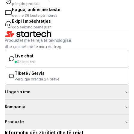
për çdo produkt
Paguaj online me këste
deri në 36 këste pa interes
Ekipi i mbështetjes
çdo sekond pranë jush
Produktet më të reja të teknologjisë
dhe çmimet më të mira në treg.
Live chat
Online tani
Tiketë / Servis
Përgjigje brenda 24 orëve
Llogaria ime
Kompania
Produkte
Informohu për zbritjet dhe të rejat