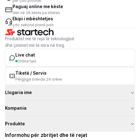
për çdo produkt
Paguaj online me këste
deri në 36 këste pa interes
Ekipi i mbështetjes
çdo sekond pranë jush
Produktet më të reja të teknologjisë
dhe çmimet më të mira në treg.
Live chat
Online tani
Tiketë / Servis
Përgjigje brenda 24 orëve
Llogaria ime
Kompania
Produkte
Informohu për zbritjet dhe të rejat