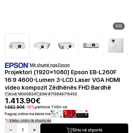
1
/
10
Më shumë nga Epson
Projektori (1920x1080) Epson EB-L260F
16:9 4600-Lumen 3-LCD Laser VGA HDMI
video kompozit Zëdhënës FHD Bardhë
Kodi 18000824
EAN 8715946715452
1.413.90€
1.682.90€
-
16
%
përfshirë TVSH-në
Paguaj online me këste me
Kërko çmim të shumicës
1
Shto në shportë