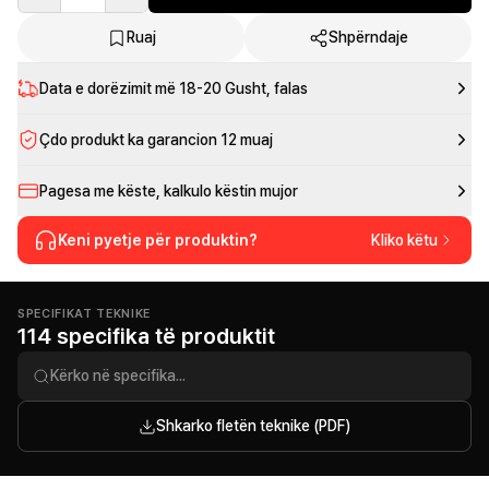
Ruaj
Shpërndaje
Data e dorëzimit më
18-20 Gusht
, falas
Çdo produkt ka garancion 12 muaj
Pagesa me këste, kalkulo këstin mujor
Keni pyetje për produktin?
Kliko këtu
SPECIFIKAT TEKNIKE
114 specifika të produktit
Shkarko fletën teknike (PDF)