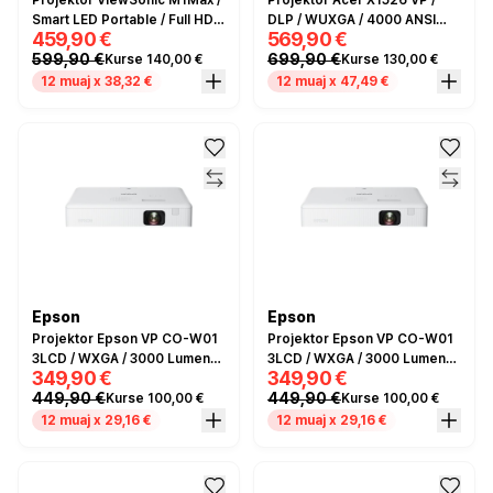
Projektor ViewSonic M1Max /
Projektor Acer X1526 VP /
Smart LED Portable / Full HD /
DLP / WUXGA / 4000 ANSI
459,90 €
569,90 €
500 Lumens / 120,000:1 /
Lumens / 13,000:1 / 20,000h
599,90 €
699,90 €
Kurse 140,00 €
Kurse 130,00 €
60,000h Lamp Life /
EcoPro / 2x HDMI – Bardhë
HDMI+USB-C+USB-A+Wi-Fi /
12 muaj x 38,32 €
12 muaj x 47,49 €
Google TV - Zezë
Epson
Epson
Projektor Epson VP CO-W01
Projektor Epson VP CO-W01
3LCD / WXGA / 3000 Lumens /
3LCD / WXGA / 3000 Lumens /
349,90 €
349,90 €
HDMI+USB - Bardhë
HDMI+USB – Bardhë
449,90 €
449,90 €
Kurse 100,00 €
Kurse 100,00 €
12 muaj x 29,16 €
12 muaj x 29,16 €