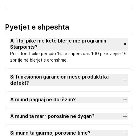
Pyetjet e shpeshta
A fitoj pikë me këtë blerje me programin
Starpoints?
Po, fiton 1 pikë për çdo 1€ të shpenzuar. 100 pikë vlejnë 1€
zbritje në blerjet e ardhshme.
Si funksionon garancioni nëse produkti ka
defekt?
A mund paguaj në dorëzim?
A mund ta marr porosinë në dyqan?
Si mund ta gjurmoj porosinë time?