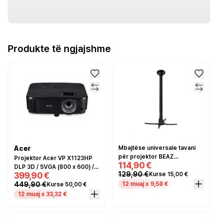
Produkte të ngjajshme
Acer
Mbajtëse universale tavani
për projektor BEAZ
Projektor Acer VP X1123HP
114,90 €
Neomounts BEAMER-
DLP 3D / SVGA (800 x 600) /
129,90 €
399,90 €
Kurse 15,00 €
C350BLACK, deri në 12 kg
4000 lumen / HDMI / 3W
449,90 €
12 muaj x 9,58 €
Kurse 50,00 €
speakers / e zezë
12 muaj x 33,32 €