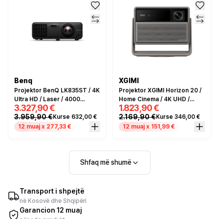
Benq
XGIMI
Projektor BenQ LK835ST / 4K
Projektor XGIMI Horizon 20 /
Ultra HD / Laser / 4000
Home Cinema / 4K UHD /
3.327,90 €
1.823,90 €
Lumens / HDMI- Zezë
3200 Lumens / Google TV /
3.959,90 €
2.169,90 €
Kurse 632,00 €
Kurse 346,00 €
HDMI - Gri
12 muaj x 277,33 €
12 muaj x 151,99 €
Shfaq më shumë
Transport i shpejtë
në Kosovë dhe Shqipëri
Garancion 12 muaj