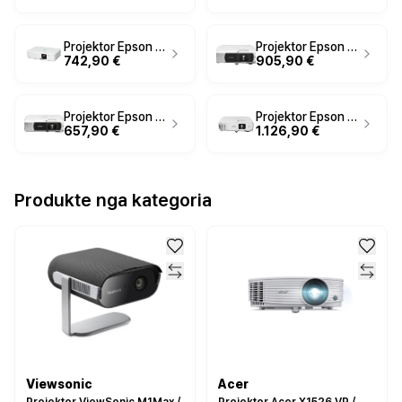
Projektor Epson CO-FH02 / 3LCD / Full HD / 3000 ANSI Lumens – Bardhë
Projektor Epson EB‑FH18 – Bardhë
742,90 €
905,90 €
Projektor Epson EB‑W55 – Bardhë
Projektor Epson EB‑994F – Bardhë
657,90 €
1.126,90 €
Produkte nga kategoria
Viewsonic
Acer