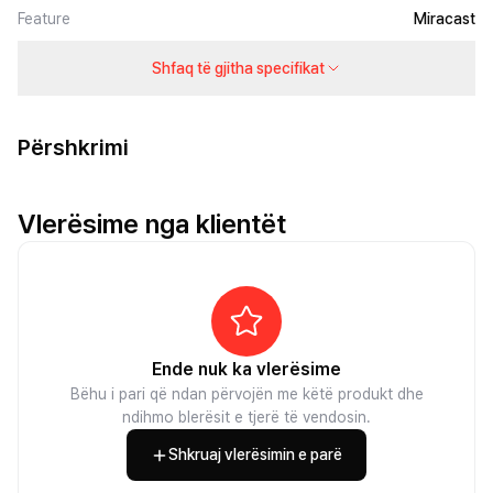
Feature
Miracast
Shfaq të gjitha specifikat
Përshkrimi
Vlerësime nga klientët
Ende nuk ka vlerësime
Bëhu i pari që ndan përvojën me këtë produkt dhe
ndihmo blerësit e tjerë të vendosin.
Shkruaj vlerësimin e parë