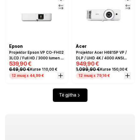
Epson
Acer
Projektor Epson VP CO-FH02
Projektor Acer H6815P VP /
3LCD / Full HD / 3000 lumen /
DLP / UHD 4K / 4000 ANSI
539,90 €
949,90 €
6000h / HDMI+USB - Bardhë
Lumens / 10,000:1 / 12,000h
649,90 €
1.099,90 €
Kurse 110,00 €
Kurse 150,00 €
ExtremeEco / 2x HDMI 2.0 +
PC Audio - Bardhë
12 muaj x 44,99 €
12 muaj x 79,16 €
Të gjitha