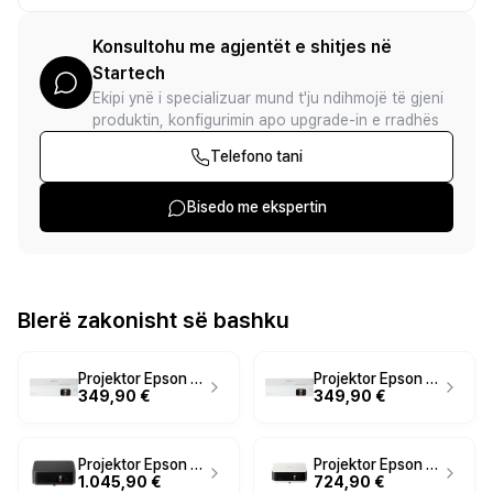
Konsultohu me agjentët e shitjes në
Startech
Ekipi ynë i specializuar mund t'ju ndihmojë të gjeni
produktin, konfigurimin apo upgrade-in e rradhës
Telefono tani
Bisedo me ekspertin
Blerë zakonisht së bashku
Projektor Epson VP CO-W01 3LCD / WXGA / 3000 Lumens / HDMI+USB – Bardhë
Projektor Epson VP CO-W01 3LCD / WXGA / 3000 Lumens / HDMI+USB - Bardhë
349,90 €
349,90 €
Projektor Epson Lifestudio Pop Plus EF-62B / 3LCD / 4K / LED / 700 ANSI Lumens – Zezë metalike
Projektor Epson Lifestudio Pop EF-61W / 3LCD / Full HD / LED / 700 ANSI Lumens – Bardhë
1.045,90 €
724,90 €