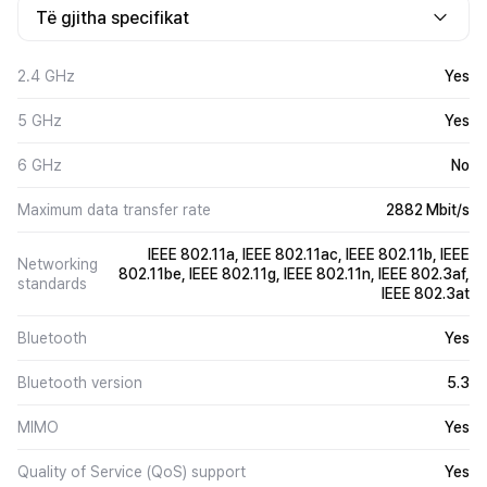
Të gjitha specifikat
2.4 GHz
Yes
5 GHz
Yes
6 GHz
No
Maximum data transfer rate
2882 Mbit/s
IEEE 802.11a, IEEE 802.11ac, IEEE 802.11b, IEEE
Networking
802.11be, IEEE 802.11g, IEEE 802.11n, IEEE 802.3af,
standards
IEEE 802.3at
Bluetooth
Yes
Bluetooth version
5.3
MIMO
Yes
Quality of Service (QoS) support
Yes