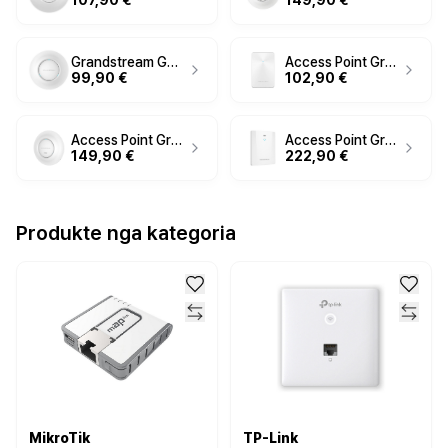
107,90 €
149,90 €
Grandstream GWN7605 802.11ac Dual-Band WiFi Access Point 2x2 MU-MIMO High Performance Wireless AP Ceiling/Wall Mount
Access Point Grandstream GWN7624 In-Wall Pikë Qasje
99,90 €
102,90 €
Access Point Grandstream GWN7665 - Access Point Wi-Fi 6E 2x2:2 MU-MIMO
Access Point Grandstream GWN7664ELR - Dualband 4x4:4 MU-MIMO - Wi-Fi 6 - Pikë Qasje
149,90 €
222,90 €
Produkte nga kategoria
MikroTik
TP-Link