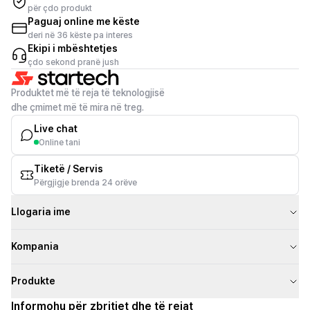
për çdo produkt
Paguaj online me këste
deri në 36 këste pa interes
Ekipi i mbështetjes
çdo sekond pranë jush
Produktet më të reja të teknologjisë
dhe çmimet më të mira në treg.
Live chat
Online tani
Tiketë / Servis
Përgjigje brenda 24 orëve
Llogaria ime
Kompania
Produkte
Informohu për zbritjet dhe të rejat