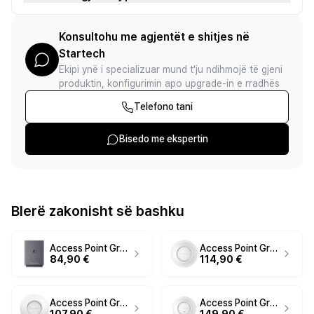
Konsultohu me agjentët e shitjes në
Startech
Ekipi ynë i specializuar mund t'ju ndihmojë të gjeni
produktin, konfigurimin apo upgrade-in e rradhës
Telefono tani
Bisedo me ekspertin
Blerë zakonisht së bashku
Access Point Grandstream DP752 DECT Basisstation - Pika e Qasjes Grandstream DP752 Stacioni Bazë DECT
Access Point Grandstream GWN7615 802.11ac Wave-2 3×3:3 Ndërfaqe Wi-Fi Ndërmarrjeje
84,90 €
114,90 €
Access Point Grandstream GWN7625 Indoor Wi-Fi Pikë e Qasjes
Access Point Grandstream GWN7662. 2x2:2 & 4x4:4 Wi-Fi 6 Indoor Pikë Qasjeje