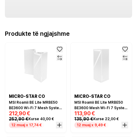
Produkte të ngjajshme
MICRO-STAR CO
MICRO-STAR CO
MSI Roamii BE Lite MRBE50
MSI Roamii BE Lite MRBE50
BE3600 Wi-Fi 7 Mesh System
BE3600 Mesh Wi-Fi 7 System
212,90 €
113,90 €
2-Pack – Dual Band, 2.5GbE,
– Dual Band, 2.5GbE, MLO,
252,90 €
135,90 €
Kurse 40,00 €
Kurse 22,00 €
MLO, MU-MIMO
MU-MIMO
12 muaj x 17,74 €
12 muaj x 9,49 €