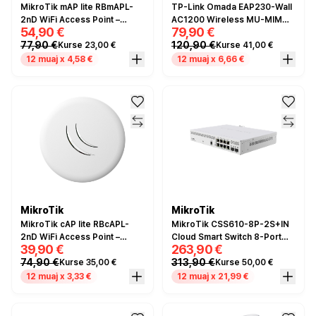
MikroTik mAP lite RBmAPL-
TP-Link Omada EAP230-Wall
2nD WiFi Access Point –
AC1200 Wireless MU-MIMO
54,90 €
79,90 €
2.4GHz 300Mbps PoE
Gigabit Wall-Plate Access
77,90 €
120,90 €
Kurse 23,00 €
Kurse 41,00 €
Point – Dual-Band, 2× Gigabit
Ethernet, PoE 802.3af/at,
12 muaj x 4,58 €
12 muaj x 6,66 €
Omada SDN Cloud
Management
MikroTik
MikroTik
MikroTik cAP lite RBcAPL-
MikroTik CSS610-8P-2S+IN
2nD WiFi Access Point –
Cloud Smart Switch 8-Port
39,90 €
263,90 €
2.4GHz 300Mbps PoE
Gigabit PoE+ 2x SFP+ 140W
74,90 €
313,90 €
Kurse 35,00 €
Kurse 50,00 €
12 muaj x 3,33 €
12 muaj x 21,99 €