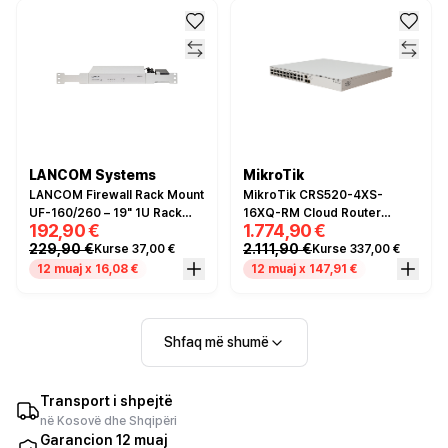
LANCOM Systems
MikroTik
LANCOM Firewall Rack Mount
MikroTik CRS520-4XS-
UF-160/260 – 19" 1U Rack
16XQ-RM Cloud Router
192,90 €
1.774,90 €
Mount Kit për R&S Unified
Switch – 16x 100G QSFP28,
229,90 €
2.111,90 €
Kurse 37,00 €
Kurse 337,00 €
Firewall UF-160 dhe UF-260
4x 25G SFP28
12 muaj x 16,08 €
12 muaj x 147,91 €
Shfaq më shumë
Transport i shpejtë
në Kosovë dhe Shqipëri
Garancion 12 muaj