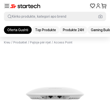
Kërko produkte, kategori apo brend
Oferta Gushti
Top Produkte
Produkte 24H
Gaming Buil
Kreu
/
Produktet
/
Pajisje për rrjet
/
Access Point