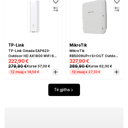
TP-Link
MikroTik
TP-Link Omada EAP623-
MikroTik
Outdoor HD AX1800 WiFi 6
RB5009UPr+S+OUT Outdoor
222,90 €
327,90 €
Outdoor Access Point – Dual
Router – 7x Gigabit PoE, 1x
279,90 €
389,90 €
Kurse 57,00 €
Kurse 62,00 €
Band 2.4GHz 574Mbps +
2.5G PoE, 10G SFP+
5GHz 1201Mbps, 1x Gigabit
12 muaj x 18,58 €
12 muaj x 27,33 €
Ethernet, PoE+, IP67, Omada
SDN, i bardhë
Të gjitha