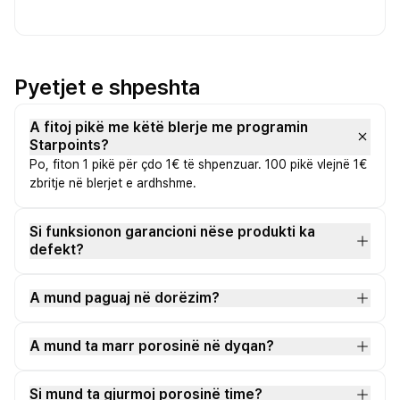
Pyetjet e shpeshta
A fitoj pikë me këtë blerje me programin
Starpoints?
Po, fiton 1 pikë për çdo 1€ të shpenzuar. 100 pikë vlejnë 1€
zbritje në blerjet e ardhshme.
Si funksionon garancioni nëse produkti ka
defekt?
A mund paguaj në dorëzim?
A mund ta marr porosinë në dyqan?
Si mund ta gjurmoj porosinë time?