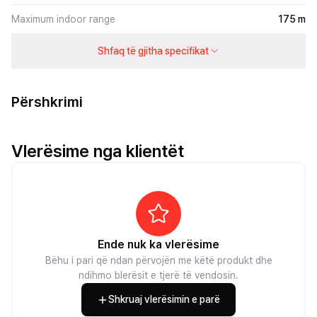
Maximum indoor range
175 m
Shfaq të gjitha specifikat
Përshkrimi
Vlerësime nga klientët
Ende nuk ka vlerësime
Bëhu i pari që ndan përvojën me këtë produkt dhe
ndihmo blerësit e tjerë të vendosin.
Shkruaj vlerësimin e parë