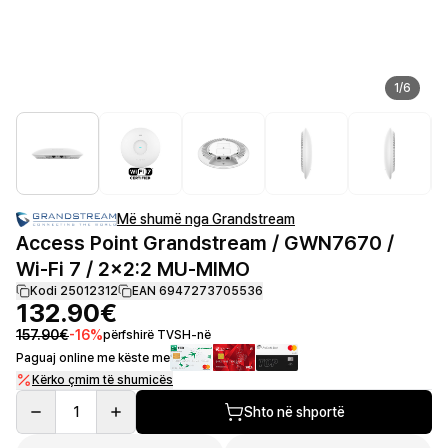
1
/
6
Më shumë nga Grandstream
Access Point Grandstream / GWN7670 /
Wi‑Fi 7 / 2x2:2 MU‑MIMO
Kodi 25012312
EAN 6947273705536
132.90€
157.90€
-
16
%
përfshirë TVSH-në
Paguaj online me këste me
Kërko çmim të shumicës
1
Shto në shportë