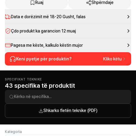
Ruaj
Shpërndaje
Data e dorëzimit më
18-20 Gusht
, falas
Çdo produkt ka garancion 12 muaj
Pagesa me këste, kalkulo këstin mujor
Keni pyetje për produktin?
Kliko këtu
SPECIFIKAT TEKNIKE
43 specifika të produktit
Shkarko fletën teknike (PDF)
Kategoria