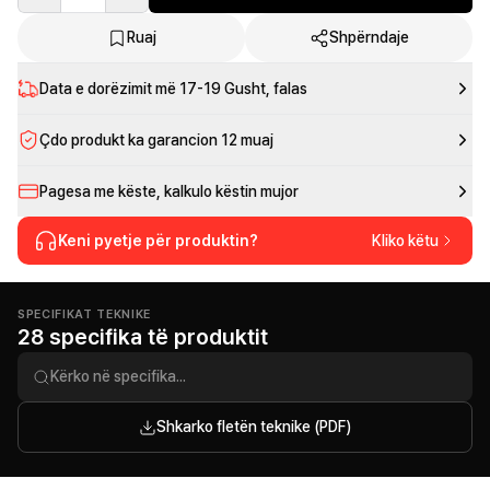
Ruaj
Shpërndaje
Data e dorëzimit më
17-19 Gusht
, falas
Çdo produkt ka garancion 12 muaj
Pagesa me këste, kalkulo këstin mujor
Keni pyetje për produktin?
Kliko këtu
SPECIFIKAT TEKNIKE
28 specifika të produktit
Shkarko fletën teknike (PDF)