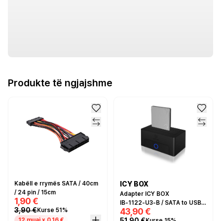
Produkte të ngjajshme
Kabëll e rrymës SATA / 40cm
ICY BOX
/ 24 pin / 15cm
Adapter ICY BOX
1,90 €
IB‑1122‑U3‑B / SATA to USB
3,90 €
43,90 €
Kurse 51%
3.2 Gen 1 - Zezë
51,90 €
12 muaj x 0,16 €
Kurse 15%