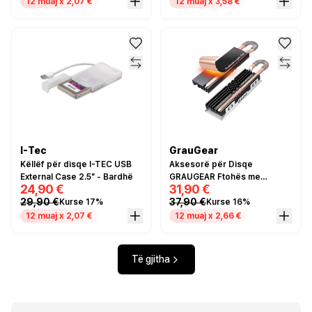
12 muaj x 2,07 €
12 muaj x 3,58 €
I-Tec
GrauGear
Këllëf për disqe I-TEC USB
Aksesorë për Disqe
External Case 2.5" - Bardhë
GRAUGEAR Ftohës me
24,90 €
31,90 €
Heatpipe për SSD M.2 NVMe
29,90 €
37,90 €
Kurse 17%
Kurse 16%
2280 - Grafit / Bakër / +Zezë
12 muaj x 2,07 €
12 muaj x 2,66 €
Të gjitha