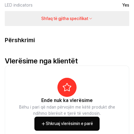
LED indicators
Yes
Shfaq të gjitha specifikat
Përshkrimi
Vlerësime nga klientët
Ende nuk ka vlerësime
Bëhu i pari që ndan përvojën me këtë produkt dhe
ndihmo blerësit e tjerë të vendosin.
Shkruaj vlerësimin e parë