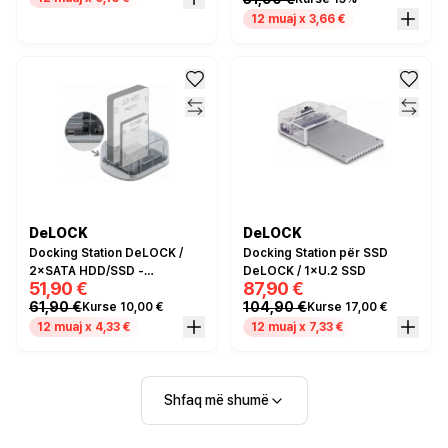
12 muaj x 3,66 €
DeLOCK
DeLOCK
Docking Station DeLOCK /
Docking Station për SSD
2×SATA HDD/SSD -
DeLOCK / 1×U.2 SSD
51,90 €
87,90 €
Transparente
61,90 €
104,90 €
Kurse 10,00 €
Kurse 17,00 €
12 muaj x 4,33 €
12 muaj x 7,33 €
Shfaq më shumë