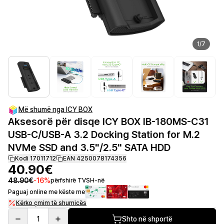
1
/
7
Më shumë nga ICY BOX
Aksesorë për disqe ICY BOX IB-180MS-C31
USB-C/USB-A 3.2 Docking Station for M.2
NVMe SSD and 3.5"/2.5" SATA HDD
Kodi 17011712
EAN 4250078174356
40.90€
48.90€
-
16
%
përfshirë TVSH-në
Paguaj online me këste me
Kërko çmim të shumicës
1
Shto në shportë