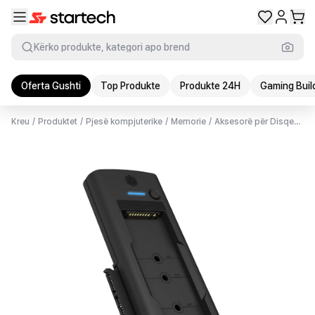
Kërko produkte, kategori apo brend
Oferta Gushti
Top Produkte
Produkte 24H
Gaming Buil
Kreu
/
Produktet
/
Pjesë kompjuterike
/
Memorie
/
Aksesorë për Disqe
/
Kël