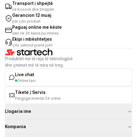
Transport i shpejtë
në Kosovë dhe Shqipëri
Garancion 12 muaj
për çdo produkt
Paguaj online me këste
deri në 36 këste pa interes
Ekipi i mbështetjes
çdo sekond pranë jush
Produktet më të reja të teknologjisë
dhe çmimet më të mira në treg.
Live chat
Online tani
Tiketë / Servis
Përgjigje brenda 24 orëve
Llogaria ime
Kompania