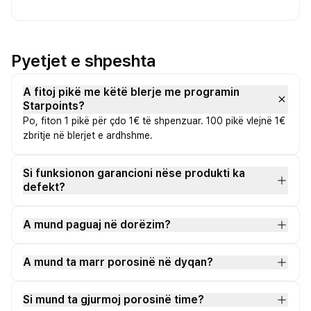
Pyetjet e shpeshta
A fitoj pikë me këtë blerje me programin
Starpoints?
Po, fiton 1 pikë për çdo 1€ të shpenzuar. 100 pikë vlejnë 1€
zbritje në blerjet e ardhshme.
Si funksionon garancioni nëse produkti ka
defekt?
A mund paguaj në dorëzim?
A mund ta marr porosinë në dyqan?
Si mund ta gjurmoj porosinë time?