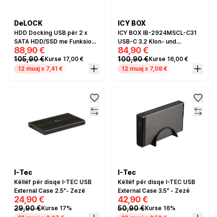
DeLOCK
ICY BOX
HDD Docking USB për 2 x
ICY BOX IB-2924MSCL-C31
SATA HDD/SSD me Funksion
USB-C 3.2 Klon- und
88,90 €
84,90 €
Klonimi, Lexues Kartash dhe
DockingStation für 2.5"/3.5"
105,90 €
100,90 €
Kurse 17,00 €
Kurse 16,00 €
Port USB Shtesë
SATA HDD und M.2 NVMe
SSD
12 muaj x 7,41 €
12 muaj x 7,08 €
I-Tec
I-Tec
Këllëf për disqe I-TEC USB
Këllëf për disqe I-TEC USB
External Case 2.5"- Zezë
External Case 3.5" - Zezë
24,90 €
42,90 €
29,90 €
50,90 €
Kurse 17%
Kurse 16%