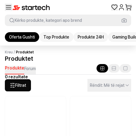
Kërko produkte, kategori apo brend
Oferta Gushti
Top Produkte
Produkte 24H
Gaming Buil
Kreu
/
Produktet
Produktet
Produkte
Forum
0 rezultate
Filtrat
Rëndit: Më të rejat