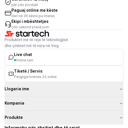
për çdo produkt
Paguaj online me këste
deri në 36 këste pa interes
Ekipi i mbështetjes
çdo sekond pranë jush
Produktet më të reja të teknologjisë
dhe çmimet më të mira në treg.
Live chat
Online tani
Tiketë / Servis
Përgjigje brenda 24 orëve
Llogaria ime
Kompania
Produkte
Informohu për zbritjet dhe të rejat