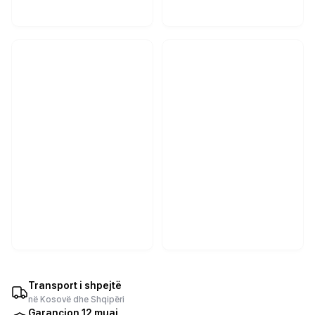
Transport i shpejtë
në Kosovë dhe Shqipëri
Garancion 12 muaj