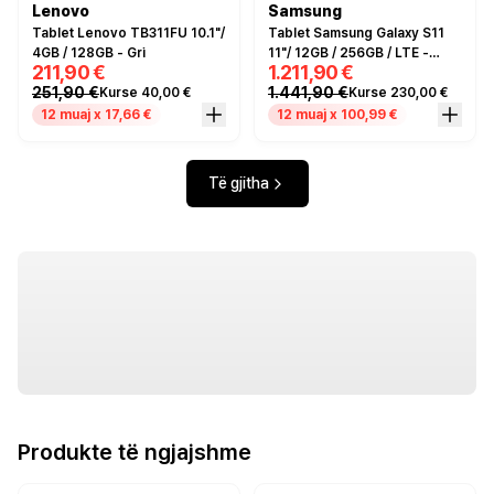
Lenovo
Samsung
Tablet Lenovo TB311FU 10.1"/
Tablet Samsung Galaxy S11
4GB / 128GB - Gri
11"/ 12GB / 256GB / LTE -
211,90 €
1.211,90 €
Argjendi
251,90 €
1.441,90 €
Kurse 40,00 €
Kurse 230,00 €
12 muaj x 17,66 €
12 muaj x 100,99 €
Të gjitha
Produkte të ngjajshme