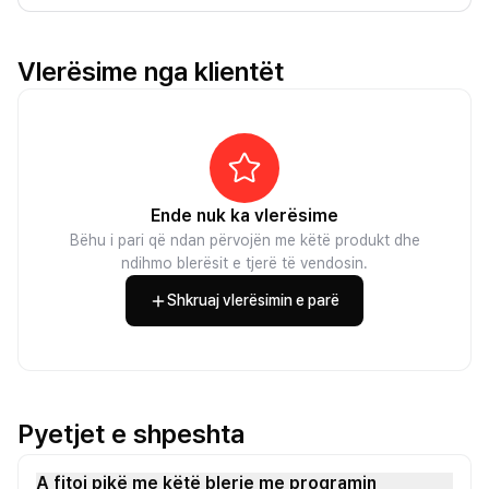
Vlerësime nga klientët
Ende nuk ka vlerësime
Bëhu i pari që ndan përvojën me këtë produkt dhe
ndihmo blerësit e tjerë të vendosin.
Shkruaj vlerësimin e parë
Pyetjet e shpeshta
A fitoj pikë me këtë blerje me programin