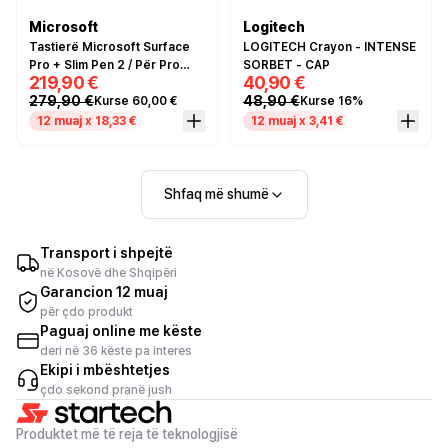
Microsoft
Logitech
Tastierë Microsoft Surface
LOGITECH Crayon - INTENSE
Pro + Slim Pen 2 / Për Pro
SORBET - CAP
219,90 €
40,90 €
10/11 / E zezë
279,90 €
48,90 €
Kurse 60,00 €
Kurse 16%
12 muaj x 18,33 €
12 muaj x 3,41 €
Shfaq më shumë
Transport i shpejtë
në Kosovë dhe Shqipëri
Garancion 12 muaj
për çdo produkt
Paguaj online me këste
deri në 36 këste pa interes
Ekipi i mbështetjes
çdo sekond pranë jush
Produktet më të reja të teknologjisë