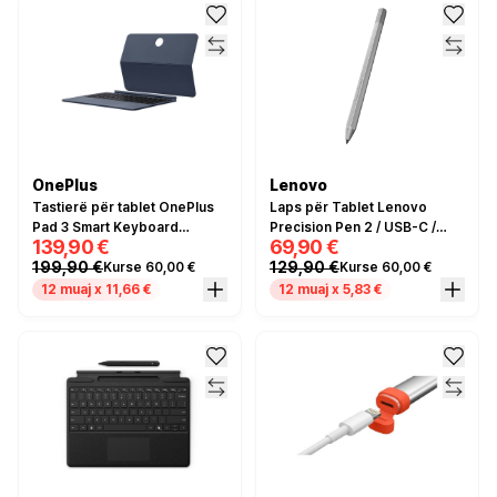
OnePlus
Lenovo
Tastierë për tablet OnePlus
Laps për Tablet Lenovo
Pad 3 Smart Keyboard
Precision Pen 2 / USB-C /
139,90 €
69,90 €
QWERTY – Blu
Bluetooth / Hiri
199,90 €
129,90 €
Kurse 60,00 €
Kurse 60,00 €
12 muaj x 11,66 €
12 muaj x 5,83 €