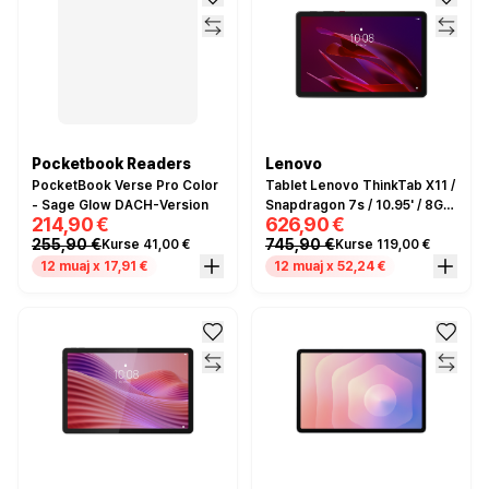
Pocketbook Readers
Lenovo
PocketBook Verse Pro Color
Tablet Lenovo ThinkTab X11 /
- Sage Glow DACH-Version
Snapdragon 7s / 10.95' / 8GB
214,90 €
626,90 €
/ 256GB - Zezë
255,90 €
745,90 €
Kurse 41,00 €
Kurse 119,00 €
12 muaj x 17,91 €
12 muaj x 52,24 €