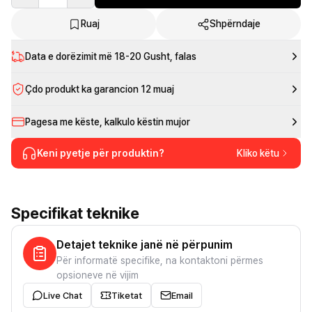
Ruaj
Shpërndaje
Data e dorëzimit më
18-20 Gusht
, falas
Çdo produkt ka garancion 12 muaj
Pagesa me këste, kalkulo këstin mujor
Keni pyetje për produktin?
Kliko këtu
Specifikat teknike
Detajet teknike janë në përpunim
Për informatë specifike, na kontaktoni përmes
opsioneve në vijim
Live Chat
Tiketat
Email