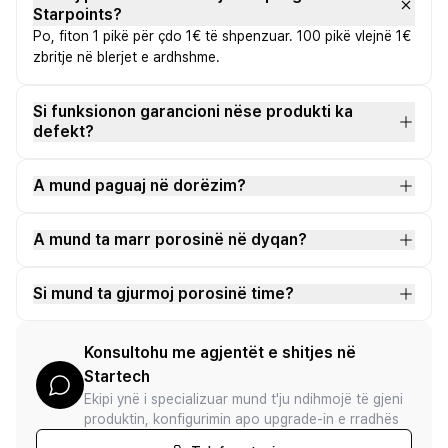
Starpoints?
Po, fiton 1 pikë për çdo 1€ të shpenzuar. 100 pikë vlejnë 1€
zbritje në blerjet e ardhshme.
Si funksionon garancioni nëse produkti ka
defekt?
A mund paguaj në dorëzim?
A mund ta marr porosinë në dyqan?
Si mund ta gjurmoj porosinë time?
Konsultohu me agjentët e shitjes në
Startech
Ekipi ynë i specializuar mund t'ju ndihmojë të gjeni
produktin, konfigurimin apo upgrade-in e rradhës