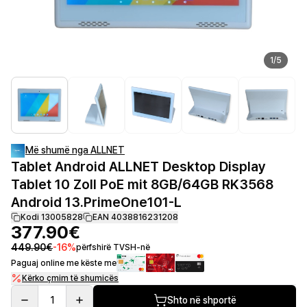
1
/
5
Më shumë nga ALLNET
Tablet Android ALLNET Desktop Display
Tablet 10 Zoll PoE mit 8GB/64GB RK3568
Android 13.PrimeOne101-L
Kodi 13005828
EAN 4038816231208
377.90€
449.90€
-
16
%
përfshirë TVSH-në
Paguaj online me këste me
Kërko çmim të shumicës
1
Shto në shportë