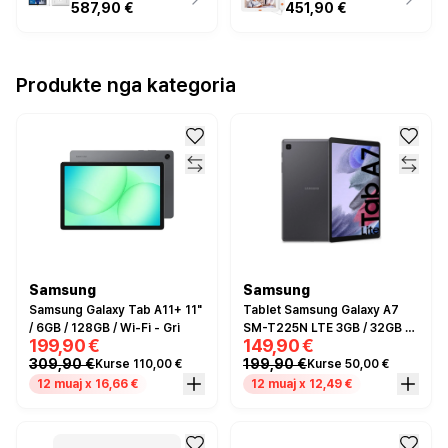
587,90 €
451,90 €
Produkte nga kategoria
Samsung
Samsung
Samsung Galaxy Tab A11+ 11"
Tablet Samsung Galaxy A7
/ 6GB / 128GB / Wi-Fi - Gri
SM-T225N LTE 3GB / 32GB -
199,90 €
149,90 €
Gri
309,90 €
199,90 €
Kurse 110,00 €
Kurse 50,00 €
12 muaj x 16,66 €
12 muaj x 12,49 €