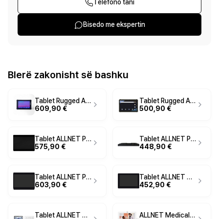
Telefono tani
Bisedo me ekspertin
Blerë zakonisht së bashku
Tablet Rugged ALLNET X-Trail Ultra100-Light / 10" / 8GB / 128GB / LTE / NFC / Android
Tablet Rugged ALLNET ALL-Terrain100 / 10.95" / 8GB / 128GB / LTE / NFC / Android 14
609,90 €
500,90 €
Tablet ALLNET PrimeTwo-180 / 18" / Touchscreen / 8GB / 64GB / PoE / Android 14
Tablet ALLNET PrimeTwo-120 / 12" / Touchscreen / 8GB / 64GB / PoE / Android 14
575,90 €
448,90 €
Tablet ALLNET PrimeTwo-210 / 21" / Touchscreen / 8GB / 64GB / PoE / Android 14
Tablet ALLNET Touch 10" PoE / 4GB / 16GB / RK3568 / Android 13 - Zezë
603,90 €
452,90 €
Tablet ALLNET Medical PoE 15" / 4GB / 16GB / RK3568 / Android 11 - Bardhë
ALLNET Medical PoE Tablet 10 Zoll me RK3568 Android 11 4GB/16GB