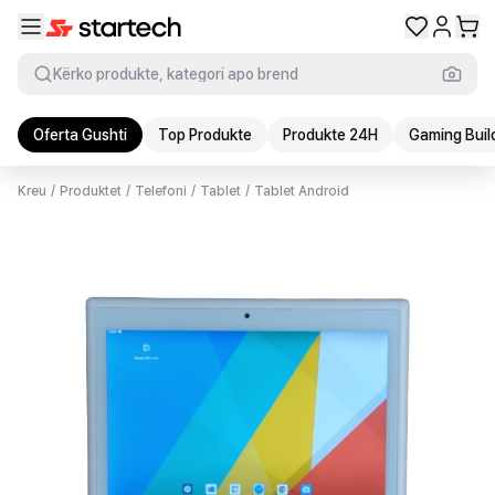
Kërko produkte, kategori apo brend
Oferta Gushti
Top Produkte
Produkte 24H
Gaming Buil
Kreu
/
Produktet
/
Telefoni
/
Tablet
/
Tablet Android