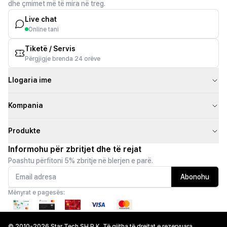
dhe çmimet më të mira në treg.
Live chat
Online tani
Tiketë / Servis
Përgjigje brenda 24 orëve
Llogaria ime
Kompania
Produkte
Informohu për zbritjet dhe të rejat
Poashtu përfitoni 5% zbritje në blerjen e parë.
Abonohu
Mënyrat e pagesës:
© 2010-2026 Star Tech SH.P.K. Të gjitha të drejtat e rezervuara.