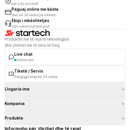
për çdo produkt
Paguaj online me këste
deri në 36 këste pa interes
Ekipi i mbështetjes
çdo sekond pranë jush
Produktet më të reja të teknologjisë
dhe çmimet më të mira në treg.
Live chat
Online tani
Tiketë / Servis
Përgjigje brenda 24 orëve
Llogaria ime
Kompania
Produkte
Informohu për zbritjet dhe të rejat