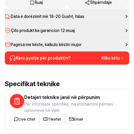
Ruaj
Shpërndaje
Data e dorëzimit më
18-20 Gusht
, falas
Çdo produkt ka garancion 12 muaj
Pagesa me këste, kalkulo këstin mujor
Keni pyetje për produktin?
Kliko këtu
Specifikat teknike
Detajet teknike janë në përpunim
Për informatë specifike, na kontaktoni përmes
opsioneve në vijim
Live Chat
Tiketat
Email