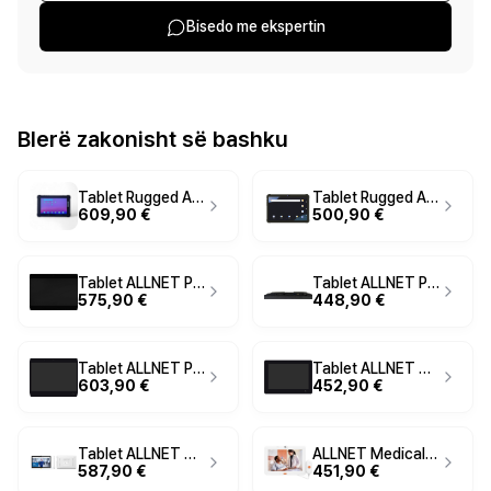
Bisedo me ekspertin
Blerë zakonisht së bashku
Tablet Rugged ALLNET X-Trail Ultra100-Light / 10" / 8GB / 128GB / LTE / NFC / Android
Tablet Rugged ALLNET ALL-Terrain100 / 10.95" / 8GB / 128GB / LTE / NFC / Android 14
609,90 €
500,90 €
Tablet ALLNET PrimeTwo-180 / 18" / Touchscreen / 8GB / 64GB / PoE / Android 14
Tablet ALLNET PrimeTwo-120 / 12" / Touchscreen / 8GB / 64GB / PoE / Android 14
575,90 €
448,90 €
Tablet ALLNET PrimeTwo-210 / 21" / Touchscreen / 8GB / 64GB / PoE / Android 14
Tablet ALLNET Touch 10" PoE / 4GB / 16GB / RK3568 / Android 13 - Zezë
603,90 €
452,90 €
Tablet ALLNET Medical PoE 15" / 4GB / 16GB / RK3568 / Android 11 - Bardhë
ALLNET Medical PoE Tablet 10 Zoll me RK3568 Android 11 4GB/16GB
587,90 €
451,90 €