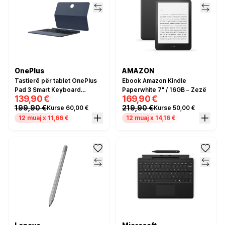
OnePlus
AMAZON
Tastierë për tablet OnePlus
Ebook Amazon Kindle
Pad 3 Smart Keyboard
Paperwhite 7" / 16GB – Zezë
139,90 €
169,90 €
QWERTY – Blu
199,90 €
219,90 €
Kurse 60,00 €
Kurse 50,00 €
12 muaj x 11,66 €
12 muaj x 14,16 €