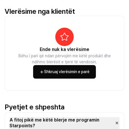
Vlerësime nga klientët
Ende nuk ka vlerësime
Bëhu i pari që ndan përvojën me këtë produkt dhe
ndihmo blerësit e tjerë të vendosin.
Shkruaj vlerësimin e parë
Pyetjet e shpeshta
A fitoj pikë me këtë blerje me programin
Starpoints?