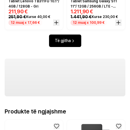
Tablet Lenovo TB311FU 10.1"/
Tablet Samsung Galaxy S11
4GB / 128GB - Gri
11"/ 12GB / 256GB / LTE -
211,90 €
1.211,90 €
Argjendi
251,90 €
1.441,90 €
Kurse 40,00 €
Kurse 230,00 €
12 muaj x 17,66 €
12 muaj x 100,99 €
Të gjitha
Produkte të ngjajshme