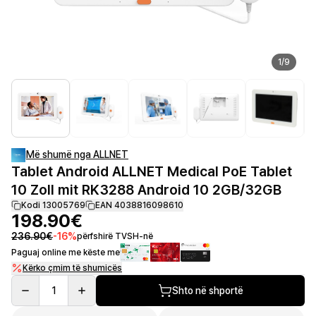
1
/
9
Më shumë nga ALLNET
Tablet Android ALLNET Medical PoE Tablet
10 Zoll mit RK3288 Android 10 2GB/32GB
Kodi 13005769
EAN 4038816098610
198.90€
236.90€
-
16
%
përfshirë TVSH-në
Paguaj online me këste me
Kërko çmim të shumicës
1
Shto në shportë