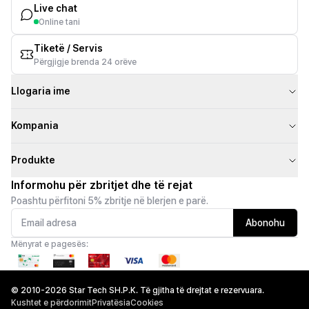
Live chat
Online tani
Tiketë / Servis
Përgjigje brenda 24 orëve
Llogaria ime
Kompania
Produkte
Informohu për zbritjet dhe të rejat
Poashtu përfitoni 5% zbritje në blerjen e parë.
Abonohu
Mënyrat e pagesës:
© 2010-2026 Star Tech SH.P.K. Të gjitha të drejtat e rezervuara.
Kushtet e përdorimit
Privatësia
Cookies