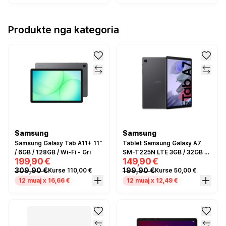
Produkte nga kategoria
Samsung
Samsung
Samsung Galaxy Tab A11+ 11"
Tablet Samsung Galaxy A7
/ 6GB / 128GB / Wi-Fi - Gri
SM-T225N LTE 3GB / 32GB -
199,90 €
149,90 €
Gri
309,90 €
199,90 €
Kurse 110,00 €
Kurse 50,00 €
12 muaj x 16,66 €
12 muaj x 12,49 €