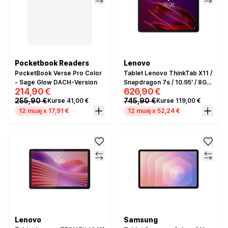
Pocketbook Readers
Lenovo
PocketBook Verse Pro Color
Tablet Lenovo ThinkTab X11 /
- Sage Glow DACH-Version
Snapdragon 7s / 10.95' / 8GB
214,90 €
626,90 €
/ 256GB - Zezë
255,90 €
745,90 €
Kurse 41,00 €
Kurse 119,00 €
12 muaj x 17,91 €
12 muaj x 52,24 €
Lenovo
Samsung