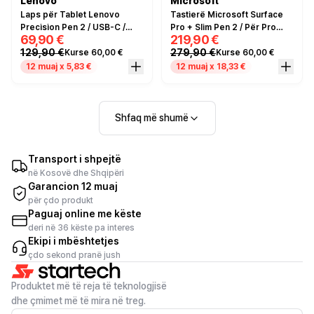
Lenovo
Microsoft
Laps për Tablet Lenovo
Tastierë Microsoft Surface
Precision Pen 2 / USB-C /
Pro + Slim Pen 2 / Për Pro
69,90 €
219,90 €
Bluetooth / Hiri
10/11 / E zezë
129,90 €
279,90 €
Kurse 60,00 €
Kurse 60,00 €
12 muaj x 5,83 €
12 muaj x 18,33 €
Shfaq më shumë
Transport i shpejtë
në Kosovë dhe Shqipëri
Garancion 12 muaj
për çdo produkt
Paguaj online me këste
deri në 36 këste pa interes
Ekipi i mbështetjes
çdo sekond pranë jush
Produktet më të reja të teknologjisë
dhe çmimet më të mira në treg.