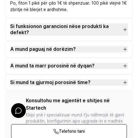
Po, fiton 1 pikë për çdo 1€ të shpenzuar. 100 pikë vlejnë 1€
zbritje në blerjet e ardhshme.
Si funksionon garancioni nëse produkti ka
defekt?
A mund paguaj në dorëzim?
A mund ta marr porosinë në dyqan?
Si mund ta gjurmoj porosinë time?
Konsultohu me agjentët e shitjes në
Startech
Ekipi ynë i specializuar mund t'ju ndihmojë të gjeni
produktin, konfigurimin apo upgrade-in e rradhës
Telefono tani