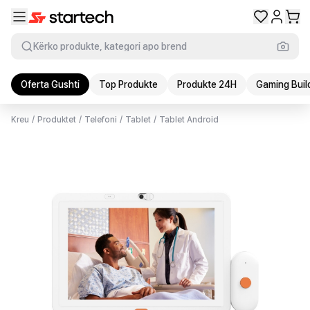
Kërko produkte, kategori apo brend
Oferta Gushti
Top Produkte
Produkte 24H
Gaming Buil
Kreu
/
Produktet
/
Telefoni
/
Tablet
/
Tablet Android