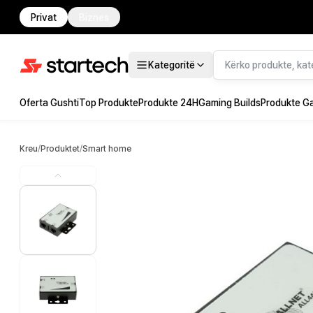
Privat
Biznes
Kategoritë
Oferta Gushti
Top Produkte
Produkte 24H
Gaming Builds
Produkte G
Kreu
/
Produktet
/
Smart home