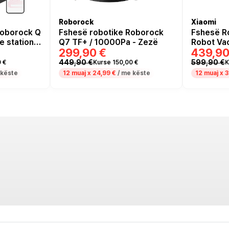
Roborock
Xiaomi
Roborock Q
Fshesë robotike Roborock
Fshesë R
e station
Q7 TF+ / 10000Pa - Zezë
Robot Va
299,90 €
439,90
449,90 €
599,90 €
 €
Kurse 150,00 €
K
 këste
12 muaj x
24,99 €
/ me këste
12 muaj x
3