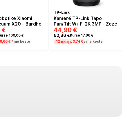
TP-Link
obotike Xiaomi
Kamerë TP-Link Tapo
cuum X20 – Bardhë
Pan/Tilt Wi-Fi 2K 3MP - Zezë
 €
44,90 €
62,86 €
urse 160,00 €
Kurse 17,96 €
6,66 €
/ me këste
12 muaj x
3,74 €
/ me këste