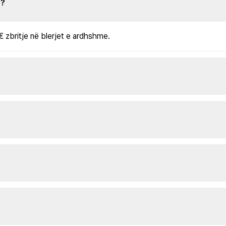
s?
€ zbritje në blerjet e ardhshme.