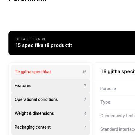
DETAJE TEKNIKE
15 specifika të produktit
Të gjitha speci
Të gjitha specifikat
15
Features
7
Purpose
Operational conditions
2
Type
Weight & dimensions
4
Connectivity tec
Packaging content
1
Standard interfac