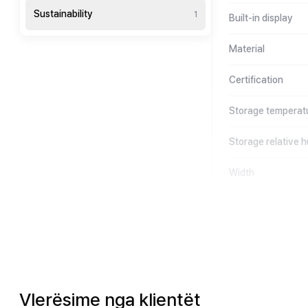
Sustainability
1
Built-in display
Material
Certification
Storage temperat
Storage relative h
Width
Vlerësime nga klientët