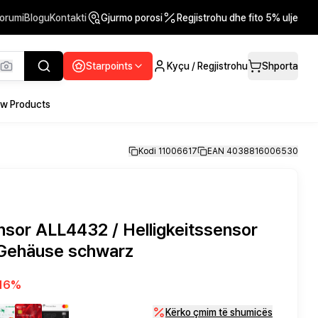
orumi
Blogu
Kontakti
Gjurmo porosi
Regjistrohu dhe fito 5% ulje
Starpoints
Kyçu / Regjistrohu
Shporta
w Products
Kodi 11006617
EAN 4038816006530
or ALL4432 / Helligkeitssensor
 Gehäuse schwarz
16
%
Kërko çmim të shumicës