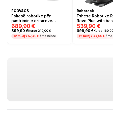
ECOVACS
Roborock
Fshesë robotike për
Fshesë Robotike 
pastrimin e dritareve
Revo Plus with bas
689,90 €
539,90 €
Ecovacs Winbot W3 OMNI
7000 Pa - Zezë
899,90 €
699,90 €
Kurse 210,00 €
Kurse 160,00
12 muaj x
57,49 €
/ me këste
12 muaj x
44,99 €
/ me