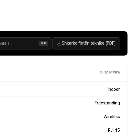
Shkarko fletën teknike (PDF)
⌘K
15 specifika
Indoor
Freestanding
Wireless
RJ-45