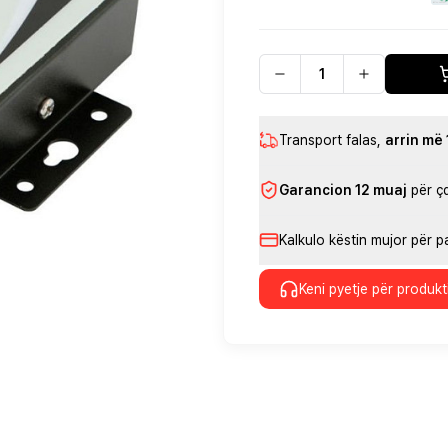
Transport falas
,
arrin më
Garancion 12 muaj
për ç
Kalkulo këstin mujor për 
Keni pyetje për produkt