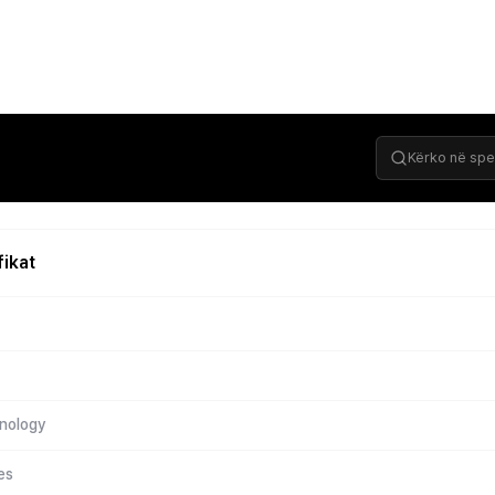
fikat
hnology
es