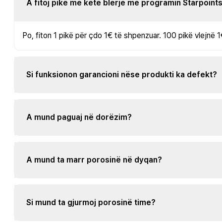
A fitoj pikë me këtë blerje me programin Starpoint
Po, fiton 1 pikë për çdo 1€ të shpenzuar. 100 pikë vlejnë 1
Si funksionon garancioni nëse produkti ka defekt?
A mund paguaj në dorëzim?
A mund ta marr porosinë në dyqan?
Si mund ta gjurmoj porosinë time?