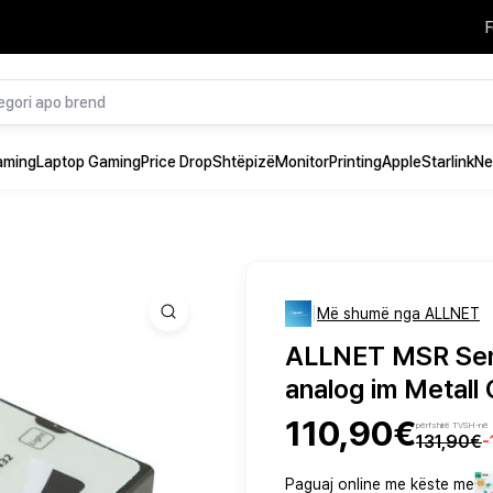
F
aming
Laptop Gaming
Price Drop
Shtëpizë
Monitor
Printing
Apple
Starlink
Ne
|
Më shumë nga ALLNET
ALLNET MSR Sens
analog im Metall
110,90€
përfshirë TVSH-në
131,90€
-
Paguaj online me këste me