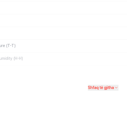
ure (T-T)
umidity (H-H)
Shfaq të gjitha