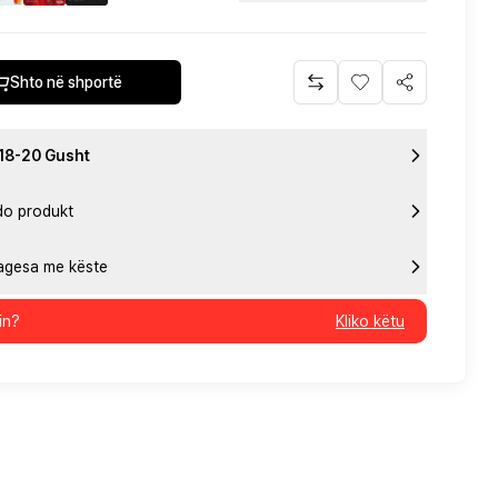
Shto në shportë
 18-20 Gusht
do produkt
pagesa me këste
in?
Kliko këtu