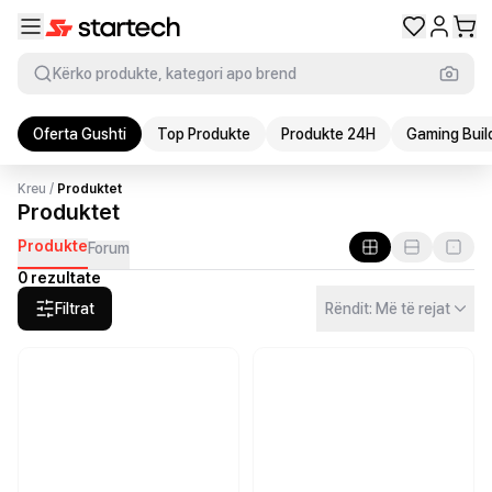
Kërko produkte, kategori apo brend
Oferta Gushti
Top Produkte
Produkte 24H
Gaming Buil
Kreu
/
Produktet
Produktet
Produkte
Forum
0 rezultate
Filtrat
Rëndit: Më të rejat