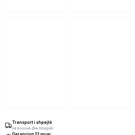
Transport i shpejtë
në Kosovë dhe Shqipëri
Garancion 12 muaj