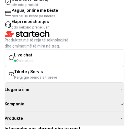
për çdo produkt
Paguaj online me këste
deri në 36 këste pa interes
Ekipi i mbështetjes
çdo sekond pranë jush
Produktet më të reja të teknologjisë
dhe çmimet më të mira në treg.
Live chat
Online tani
Tiketë / Servis
Përgjigje brenda 24 orëve
Llogaria ime
Kompania
Produkte
Informohu për zbritjet dhe të rejat