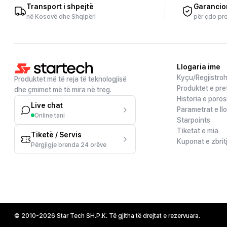
Transport i shpejtë
Garancio
në Kosovë dhe Shqipëri
për çdo pr
Llogaria ime
Kyçu/Regjistro
Produktet më të reja të teknologjisë
Produktet e pre
dhe çmimet më të mira në treg.
Historia e poros
Live chat
Parametrat e ll
Online tani
Starpoints
Tiketat e mia
Tiketë / Servis
Kuponat e zbrit
Përgjigje brenda 24 orëve
© 2010-2026 Star Tech SH.P.K. Të gjitha të drejtat e rezervuara.