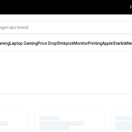
F
aming
Laptop Gaming
Price Drop
Shtëpizë
Monitor
Printing
Apple
Starlink
Ne