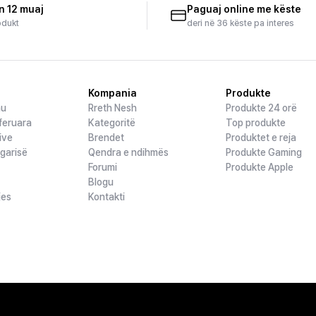
n 12 muaj
Paguaj online me këste
odukt
deri në 36 këste pa interes
Kompania
Produkte
hu
Rreth Nesh
Produkte 24 orë
feruara
Kategoritë
Top produkte
ive
Brendet
Produktet e reja
ogarisë
Qendra e ndihmës
Produkte Gaming
Forumi
Produkte Apple
Blogu
jes
Kontakti