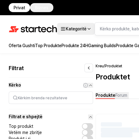
Privat
Biznes
Kategoritë
Oferta Gushti
Top Produkte
Produkte 24H
Gaming Builds
Produkte G
Kreu
/
Produktet
Filtrat
Produktet
Kërko
Produkte
Forum
Filtrat e shpejtë
Top produkt
Vetëm me zbritje
Produkt i ri