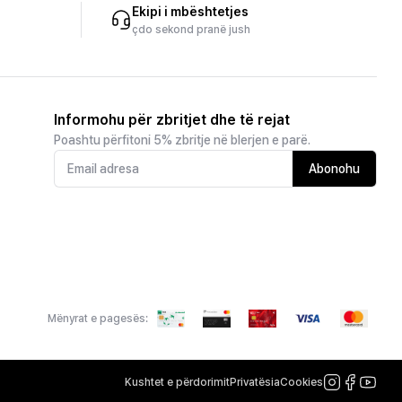
Ekipi i mbështetjes
çdo sekond pranë jush
Informohu për zbritjet dhe të rejat
Poashtu përfitoni 5% zbritje në blerjen e parë.
Abonohu
Mënyrat e pagesës:
Kushtet e përdorimit
Privatësia
Cookies