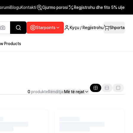
orumi
Blogu
Kontakti
Gjurmo porosi
Regjistrohu dhe fito 5% ulje
Starpoints
Kyçu / Regjistrohu
Shporta
w Products
0
produkte
Rënditja:
Më të rejat