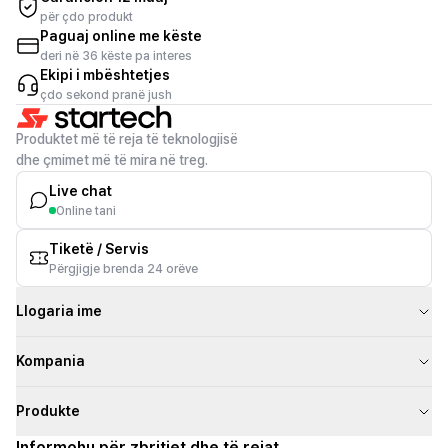
për çdo produkt
Paguaj online me këste
deri në 36 këste pa interes
Ekipi i mbështetjes
çdo sekond pranë jush
Produktet më të reja të teknologjisë
dhe çmimet më të mira në treg.
Live chat
Online tani
Tiketë / Servis
Përgjigje brenda 24 orëve
Llogaria ime
Kompania
Produkte
Informohu për zbritjet dhe të rejat