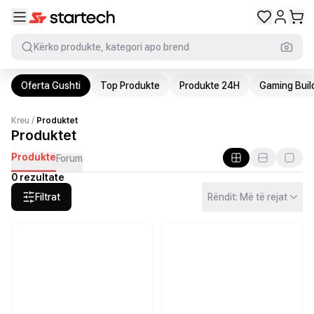
Kërko produkte, kategori apo brend
Oferta Gushti
Top Produkte
Produkte 24H
Gaming Buil
Kreu
/
Produktet
Produktet
Produkte
Forum
0 rezultate
Filtrat
Rëndit: Më të rejat