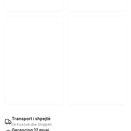
Transport i shpejtë
në Kosovë dhe Shqipëri
Garancion 12 muaj