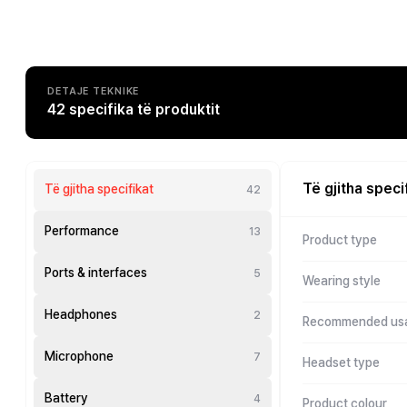
DETAJE TEKNIKE
42 specifika të produktit
Të gjitha speci
Të gjitha specifikat
42
Performance
13
Product type
Ports & interfaces
5
Wearing style
Headphones
2
Recommended us
Microphone
7
Headset type
Battery
4
Product colour