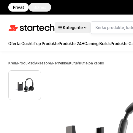
Privat
Biznes
Kategoritë
Oferta Gushti
Top Produkte
Produkte 24H
Gaming Builds
Produkte G
Kreu
/
Produktet
/
Aksesorë
/
Periferike
/
Kufje
/
Kufje pa kabllo