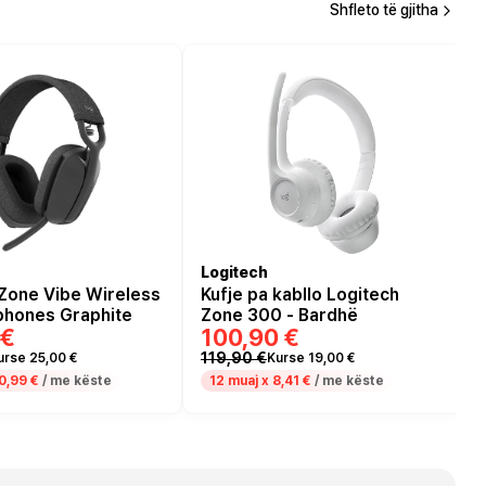
Shfleto të gjitha
Logitech
Zone Vibe Wireless
Kufje pa kabllo Logitech
hones Graphite
Zone 300 - Bardhë
 €
100,90 €
119,90 €
urse 25,00 €
Kurse 19,00 €
0,99 €
/ me këste
12 muaj x
8,41 €
/ me këste