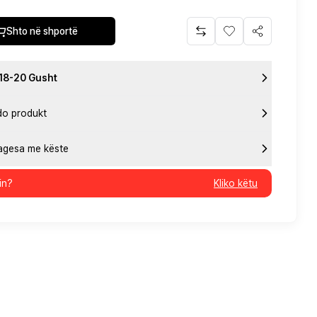
Shto në shportë
 18-20 Gusht
do produkt
pagesa me këste
in?
Kliko këtu