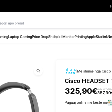
F
aming
Laptop Gaming
Price Drop
Shtëpizë
Monitor
Printing
Apple
Starlink
Ne
|
Më shumë nga Cisco 
Cisco HEADSET
325,90€
përfshirë TVSH-
387,90
Paguaj online me këste me