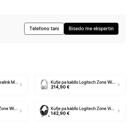
Telefono tani
Bisedo me ekspertin
Sistem për Konferencë Yealink MVC S90-C5-004 / Intel Core i5 Gen 11 / 8GB DDR4 / 128GB - Hiri
Kufje pa kabllo Logitech Zone Wireless 2 ES / Bluetooth 5.3 / USB-C Receiver / ANC / Driver 40mm - Bardhë
214,90 €
Kufje pa kabllo Logitech Zone Wireless 2 ES / Bluetooth 5.3 / USB-C Receiver / ANC / Driver 40mm - Gri
Kufje pa kabllo Logitech Zone Vibe / Bluetooth / Wireless / Mikrofon Noise Cancelling - Gri
142,90 €