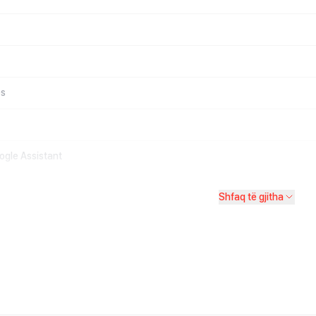
es
ogle Assistant
Shfaq të gjitha