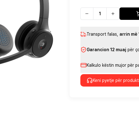
Transport falas
,
arrin më
Garancion 12 muaj
për ç
Kalkulo këstin mujor për 
Keni pyetje për produkt