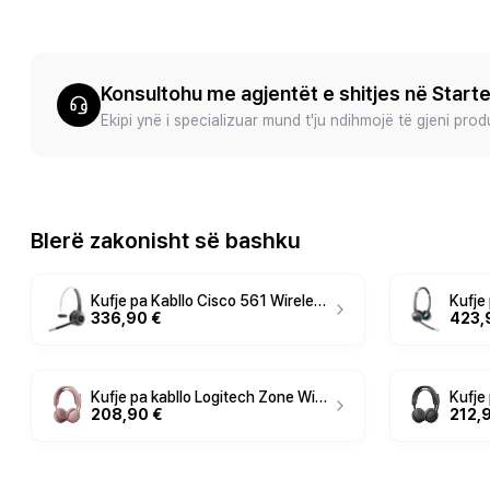
Konsultohu me agjentët e shitjes në Start
Ekipi ynë i specializuar mund t'ju ndihmojë të gjeni pro
Blerë zakonisht së bashku
Kufje pa Kabllo Cisco 561 Wireless Single Headset – Zezë
336,90 €
423,
Kufje pa kabllo Logitech Zone Wireless 2 ES / Bluetooth 5.3 / USB-C Receiver / ANC / Driver 40mm - Rozë
208,90 €
212,