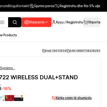
orumi
Blogu
Kontakti
Gjurmo porosi
Regjistrohu dhe fito 5% ulje
Starpoints
Kyçu / Regjistrohu
Shporta
w Products
Kodi 26013934
EAN 0889728428293
Systems .
 722 WIRELESS DUAL+STAND
në
€
-
16
%
Kërko çmim të shumicës