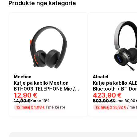
Produkte nga kategoria
Meetion
Alcatel
Kufje pa kabllo Meetion
Kufje pa kabllo AL
BTH003 TELEPHONE Mic /
Bluetooth + BT Do
12,90 €
423,90 €
Noise reduction / TYPE-C /
Bluetooth 5.1 / e zezë
14,90 €
503,90 €
Kurse 13%
Kurse 80,00 
12 muaj x
1,08 €
/ me këste
12 muaj x
35,32 €
/ me 