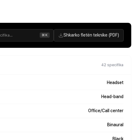
Shkarko fletën teknike (PDF)
⌘K
42 specifika
Headset
Head-band
Office/Call center
Binaural
Black