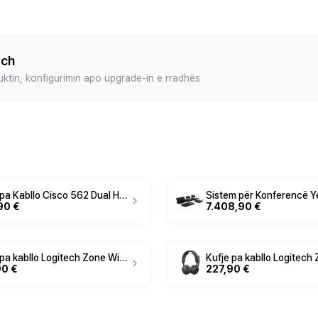
ech
duktin, konfigurimin apo upgrade-in e rradhës
Kufje pa Kabllo Cisco 562 Dual Headset Multi – Zezë
90 €
7.408,90 €
Kufje pa kabllo Logitech Zone Wireless 2 ES / Bluetooth / USB-C / ANC / Driver 40mm - Gri
90 €
227,90 €