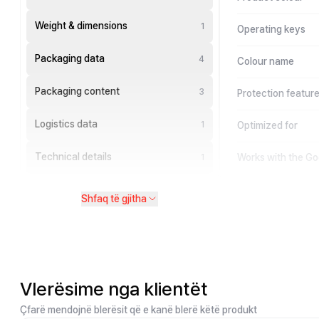
Weight & dimensions
1
Operating keys
Packaging data
4
Colour name
Packaging content
3
Protection featur
Logistics data
1
Optimized for
Technical details
Works with the Go
1
Shfaq të gjitha
Vlerësime nga klientët
Çfarë mendojnë blerësit që e kanë blerë këtë produkt