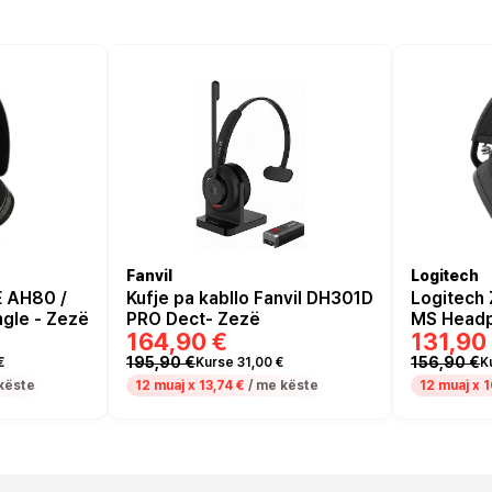
Fanvil
Logitech
E AH80 /
Kufje pa kabllo Fanvil DH301D
Logitech 
ngle - Zezë
PRO Dect- Zezë
MS Headp
164,90 €
131,90
195,90 €
156,90 €
€
Kurse 31,00 €
K
këste
12 muaj x
13,74 €
/ me këste
12 muaj x
1