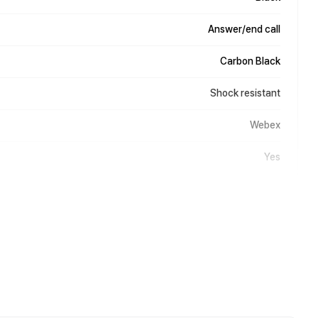
Answer/end call
Carbon Black
Shock resistant
Webex
Yes