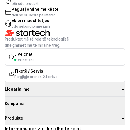
për çdo produkt
Paguaj online me këste
deri në 36 këste pa interes
Ekipi i mbështetjes
çdo sekond pranë jush
Produktet më të reja të teknologjisë
dhe çmimet më të mira në treg.
Live chat
Online tani
Tiketë / Servis
Përgjigje brenda 24 orëve
Llogaria ime
Kompania
Produkte
Informohu për zbritjet dhe të rejat