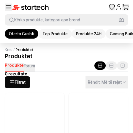
Kërko produkte, kategori apo brend
Oferta Gushti
Top Produkte
Produkte 24H
Gaming Buil
Kreu
/
Produktet
Produktet
Produkte
Forum
0 rezultate
Filtrat
Rëndit: Më të rejat