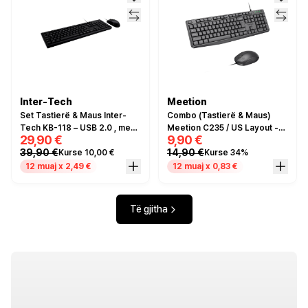
Inter-Tech
Meetion
Set Tastierë & Maus Inter-
Combo (Tastierë & Maus)
Tech KB-118 – USB 2.0 , me
Meetion C235 / US Layout -
29,90 €
9,90 €
Kabllo, QWERTZ, 1000 DPI, e
Zezë
39,90 €
14,90 €
Kurse 10,00 €
Kurse 34%
zezë
12 muaj x 2,49 €
12 muaj x 0,83 €
Të gjitha