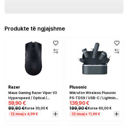
Produkte të ngjajshme
Razer
Plusonic
Maus Gaming Razer Viper V3
Mikrofon Wireless Plusonic
Hyperspeed / Optical /
PS-TDS9 / USB-C / Lightning
59,90 €
139,90 €
30000 DPI / 6 Butona /
/ 3.5mm / AllTravel
89,90 €
199,90 €
Kurse 30,00 €
Kurse 60,00 €
Wireless - Zezë
12 muaj x 4,99 €
12 muaj x 11,66 €