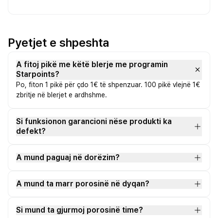
Pyetjet e shpeshta
A fitoj pikë me këtë blerje me programin
Starpoints?
Po, fiton 1 pikë për çdo 1€ të shpenzuar. 100 pikë vlejnë 1€
zbritje në blerjet e ardhshme.
Si funksionon garancioni nëse produkti ka
defekt?
A mund paguaj në dorëzim?
A mund ta marr porosinë në dyqan?
Si mund ta gjurmoj porosinë time?