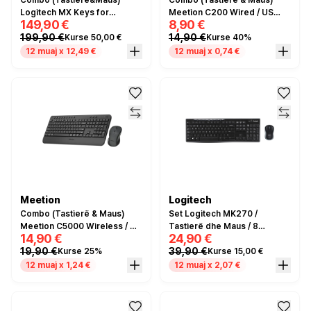
Combo (Tastierë&Maus)
Combo (Tastierë & Maus)
Logitech MX Keys for
Meetion C200 Wired / US
149,90 €
8,90 €
Business QWERTZ - Grafit
Layout - Zezë
199,90 €
14,90 €
Kurse 50,00 €
Kurse 40%
12 muaj x 12,49 €
12 muaj x 0,74 €
Meetion
Logitech
Combo (Tastierë & Maus)
Set Logitech MK270 /
Meetion C5000 Wireless / US
Tastierë dhe Maus / 8
14,90 €
24,90 €
Layout - Zezë
Multimedia Keys / 10-Key
19,90 €
39,90 €
Kurse 25%
Kurse 15,00 €
Number pad / Optical Sensor
/ 3 buttons / Wireless /
12 muaj x 1,24 €
12 muaj x 2,07 €
German / I zi