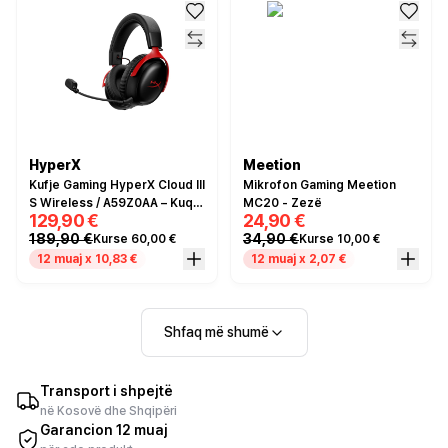
HyperX
Meetion
Kufje Gaming HyperX Cloud III
Mikrofon Gaming Meetion
S Wireless / A59Z0AA – Kuqe
MC20 - Zezë
129,90 €
24,90 €
/ Zezë
189,90 €
34,90 €
Kurse 60,00 €
Kurse 10,00 €
12 muaj x 10,83 €
12 muaj x 2,07 €
Shfaq më shumë
Transport i shpejtë
në Kosovë dhe Shqipëri
Garancion 12 muaj