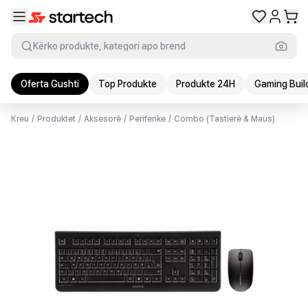
Kërko produkte, kategori apo brend
Oferta Gushti
Top Produkte
Produkte 24H
Gaming Buil
Kreu
/
Produktet
/
Aksesorë
/
Periferike
/
Combo (Tastierë & Maus)