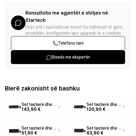
Konsultohu me agjentët e shitjes në
Startech
Ekipi ynë i specializuar mund t'ju ndihmojë të gjeni
produktin, konfigurimin apo upgrade-in e rradhës
Telefono tani
Bisedo me ekspertin
Blerë zakonisht së bashku
Set tastierë dhe maus pa kabllo CHERRY DW 9100 SLIM / Full Size / Scissor / Dual Mode / QWERTY Italisht – Zezë/Bronz
Set tastierë dhe maus pa kabllo CHERRY DW 9000 SLIM / Full Size / Scissor / Dual Mode / 650 mAh / QWERTY US / 1600 DPI / 6 Butona – E Zezë/Bronz
143,90 €
120,90 €
Set tastierë dhe maus me kabllo CHERRY DC 2000 / USB / QWERTY US / 1200 DPI / 3 butona - Zezë
Set tastierë dhe maus me kabllo CHERRY DW 3000 / USB / AZERTY Francez / 1200 DPI / 3 butona - Zezë
51,90 €
63,90 €