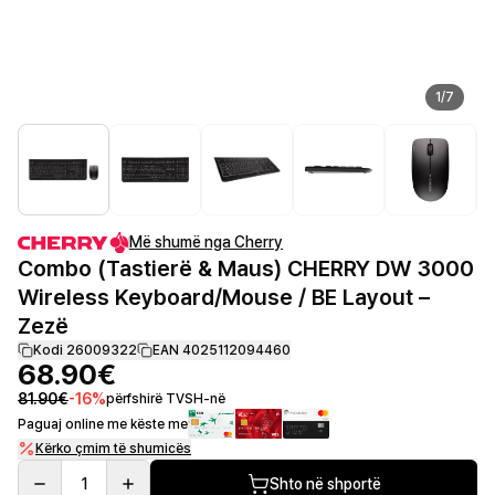
1
/
7
Më shumë nga Cherry
Combo (Tastierë & Maus) CHERRY DW 3000
Wireless Keyboard/Mouse / BE Layout –
Zezë
Kodi 26009322
EAN 4025112094460
68.90€
81.90€
-
16
%
përfshirë TVSH-në
Paguaj online me këste me
Kërko çmim të shumicës
1
Shto në shportë