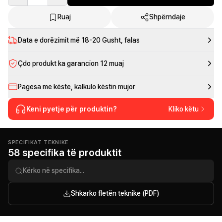
Ruaj
Shpërndaje
Data e dorëzimit më
18-20 Gusht
, falas
Çdo produkt ka garancion 12 muaj
Pagesa me këste, kalkulo këstin mujor
Keni pyetje për produktin?
Kliko këtu
SPECIFIKAT TEKNIKE
58 specifika të produktit
Shkarko fletën teknike (PDF)