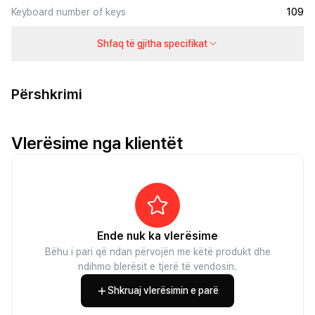
Keyboard number of keys
109
Shfaq të gjitha specifikat
Përshkrimi
Vlerësime nga klientët
Ende nuk ka vlerësime
Bëhu i pari që ndan përvojën me këtë produkt dhe
ndihmo blerësit e tjerë të vendosin.
Shkruaj vlerësimin e parë