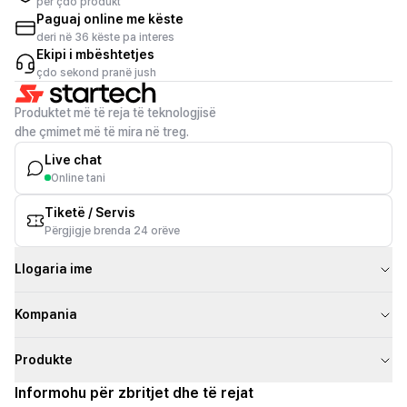
për çdo produkt
Paguaj online me këste
deri në 36 këste pa interes
Ekipi i mbështetjes
çdo sekond pranë jush
Produktet më të reja të teknologjisë
dhe çmimet më të mira në treg.
Live chat
Online tani
Tiketë / Servis
Përgjigje brenda 24 orëve
Llogaria ime
Kompania
Produkte
Informohu për zbritjet dhe të rejat