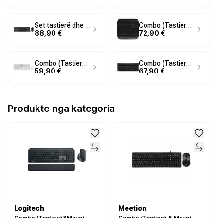
Set tastierë dhe maus pa kabllo CHERRY DW 9500 SLIM / Scissor / Bluetooth / 650 mAh / Dual Mode / QWERTZ Gjerman / 3000 DPI / 6 butona - Zezë/Hiriri
Combo (Tastierë & Maus) Cherry GENTIXB – Zezë
88,90 €
72,90 €
Combo (Tastierë & Maus) Cherry DW3000G – Gri e Hapur
Combo (Tastierë & Maus) Cherry DW0710B – Zezë
59,90 €
67,90 €
Produkte nga kategoria
Logitech
Meetion