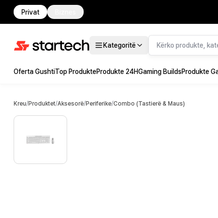
Privat
Biznes
Kategoritë
Oferta Gushti
Top Produkte
Produkte 24H
Gaming Builds
Produkte G
Kreu
/
Produktet
/
Aksesorë
/
Periferike
/
Combo (Tastierë & Maus)