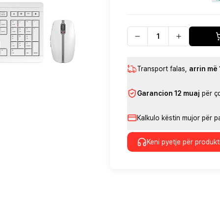
Transport falas
,
arrin më
Garancion 12 muaj
për ç
Kalkulo këstin mujor për 
Keni pyetje për produkt