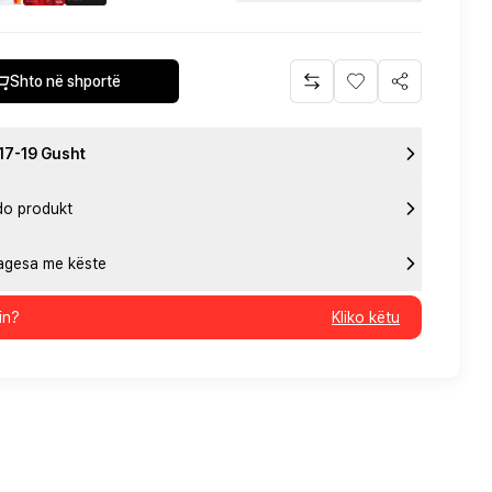
Shto në shportë
 17-19 Gusht
do produkt
pagesa me këste
in?
Kliko këtu