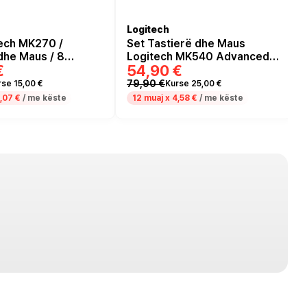
Logitech
tech MK270 /
Set Tastierë dhe Maus
dhe Maus / 8
Logitech MK540 Advanced
€
54,90 €
a Keys / 10-Key
wireless combo black
d / Optical Sensor
QWERTZ DE
79,90 €
rse 15,00 €
Kurse 25,00 €
s / Wireless /
,07 €
/ me këste
12 muaj x
4,58 €
/ me këste
 zi