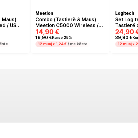
Meetion
Logitech
& Maus)
Combo (Tastierë & Maus)
Set Logi
ed / US
Meetion C5000 Wireless /
Tastierë 
14,90 €
24,90 
US Layout - Zezë
Multimedi
Number pa
19,90 €
39,90 €
Kurse 25%
Ku
/ 3 button
ëste
12 muaj x
1,24 €
/ me këste
12 muaj x
2
German / I