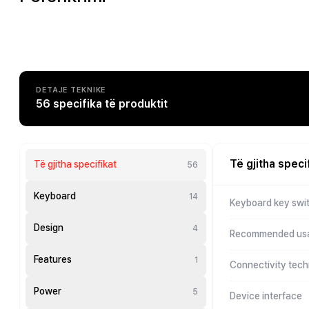
DETAJE TEKNIKE
56 specifika të produktit
Të gjitha speci
Të gjitha specifikat
56
Keyboard
14
Keyboard key swi
Design
4
Recommended us
Features
1
Connectivity tec
Power
5
Device interface