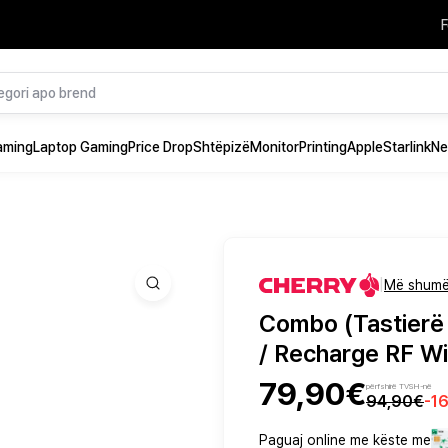
F
aming
Laptop Gaming
Price Drop
Shtëpizë
Monitor
Printing
Apple
Starlink
Ne
|
Më shumë
Combo (Tastier
/ Recharge RF Wi
79,90€
përfshirë TVSH-në
94,90€
-
1
Paguaj online me këste me