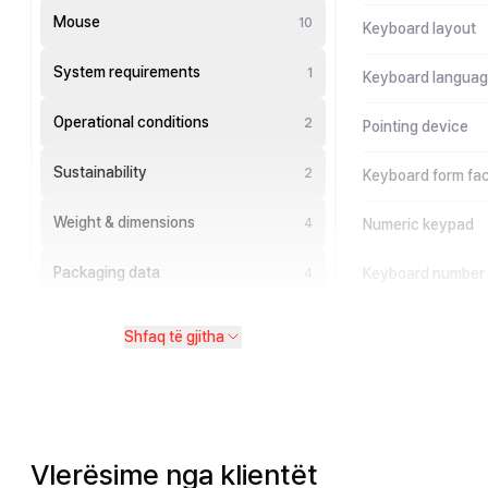
Mouse
10
Keyboard layout
System requirements
1
Keyboard langua
Operational conditions
2
Pointing device
Sustainability
2
Keyboard form fac
Weight & dimensions
4
Numeric keypad
Packaging data
Keyboard number 
4
Shfaq të gjitha
Vlerësime nga klientët