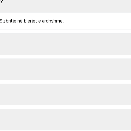
s?
€ zbritje në blerjet e ardhshme.