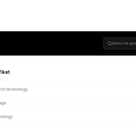
fikat
tch technology
age
hnology