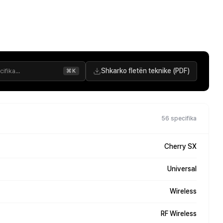
Shkarko fletën teknike (PDF)
⌘K
56 specifika
Cherry SX
Universal
Wireless
RF Wireless