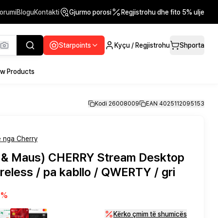
orumi
Blogu
Kontakti
Gjurmo porosi
Regjistrohu dhe fito 5% ulje
Starpoints
Kyçu / Regjistrohu
Shporta
w Products
Kodi 26008009
EAN 4025112095153
 nga Cherry
ë & Maus) CHERRY Stream Desktop
reless / pa kabllo / QWERTY / gri
6
%
Kërko çmim të shumicës