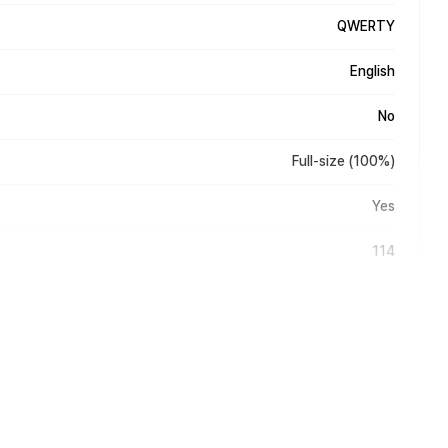
QWERTY
English
No
Full-size (100%)
Yes
114