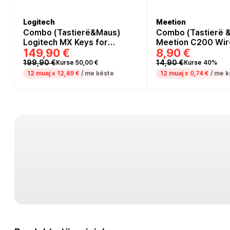
Logitech
Meetion
Combo (Tastierë&Maus)
Combo (Tastierë 
Logitech MX Keys for
Meetion C200 Wir
149,90 €
8,90 €
Business QWERTZ - Grafit
Layout - Zezë
199,90 €
14,90 €
Kurse 50,00 €
Kurse 40%
12 muaj x
12,49 €
/ me këste
12 muaj x
0,74 €
/ me k