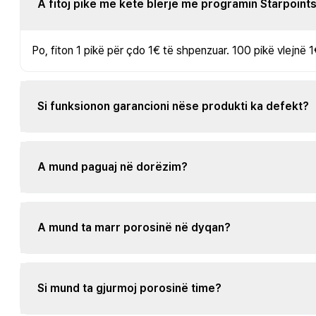
A fitoj pikë me këtë blerje me programin Starpoint
Po, fiton 1 pikë për çdo 1€ të shpenzuar. 100 pikë vlejnë 1
Si funksionon garancioni nëse produkti ka defekt?
A mund paguaj në dorëzim?
A mund ta marr porosinë në dyqan?
Si mund ta gjurmoj porosinë time?