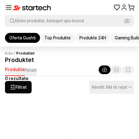
Kërko produkte, kategori apo brend
Oferta Gushti
Top Produkte
Produkte 24H
Gaming Buil
Kreu
/
Produktet
Produktet
Produkte
Forum
0 rezultate
Filtrat
Rëndit: Më të rejat