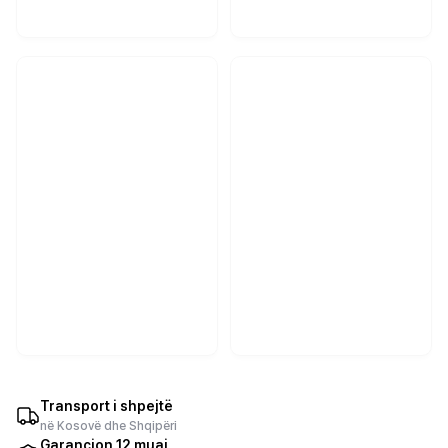
Transport i shpejtë
në Kosovë dhe Shqipëri
Garancion 12 muaj