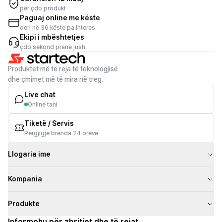
për çdo produkt
Paguaj online me këste
deri në 36 këste pa interes
Ekipi i mbështetjes
çdo sekond pranë jush
Produktet më të reja të teknologjisë
dhe çmimet më të mira në treg.
Live chat
Online tani
Tiketë / Servis
Përgjigje brenda 24 orëve
Llogaria ime
Kompania
Produkte
Informohu për zbritjet dhe të rejat