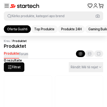
Kërko produkte, kategori apo brend
Oferta Gushti
Top Produkte
Produkte 24H
Gaming Buil
Kreu
/
Produktet
Produktet
Produkte
Forum
0 rezultate
Filtrat
Rëndit: Më të rejat