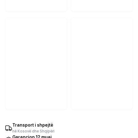
Transport i shpejtë
në Kosovë dhe Shqipëri
Garancion 12 muaj