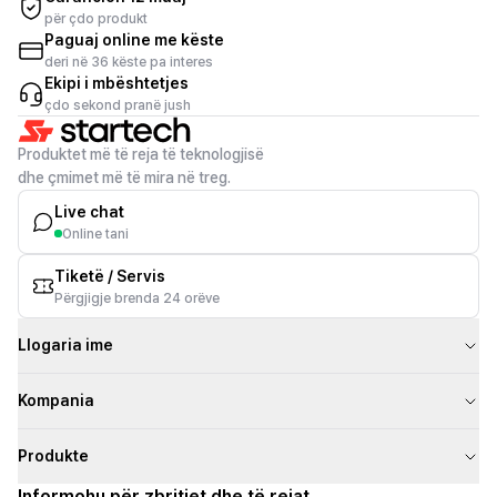
për çdo produkt
Paguaj online me këste
deri në 36 këste pa interes
Ekipi i mbështetjes
çdo sekond pranë jush
Produktet më të reja të teknologjisë
dhe çmimet më të mira në treg.
Live chat
Online tani
Tiketë / Servis
Përgjigje brenda 24 orëve
Llogaria ime
Kompania
Produkte
Informohu për zbritjet dhe të rejat