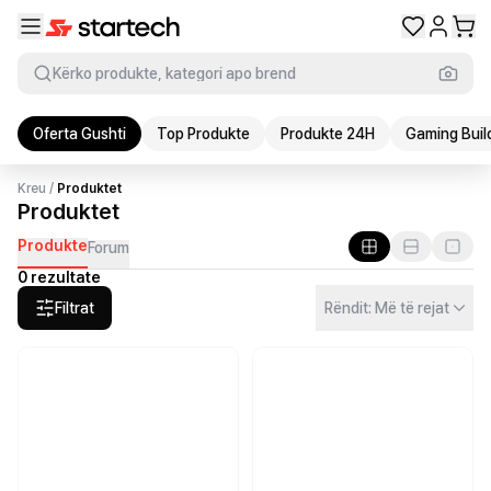
Kërko produkte, kategori apo brend
Oferta Gushti
Top Produkte
Produkte 24H
Gaming Buil
Kreu
/
Produktet
Produktet
Produkte
Forum
0 rezultate
Filtrat
Rëndit: Më të rejat