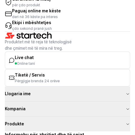
për çdo produkt
Paguaj online me këste
deri në 36 këste pa interes
Ekipi i mbështetjes
çdo sekond pranë jush
Produktet më të reja të teknologjisë
dhe çmimet më të mira në treg.
Live chat
Online tani
Tiketë / Servis
Përgjigje brenda 24 orëve
Llogaria ime
Kompania
Produkte
Informohu për zbritjet dhe të rejat