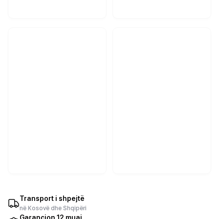
Transport i shpejtë
në Kosovë dhe Shqipëri
Garancion 12 muaj