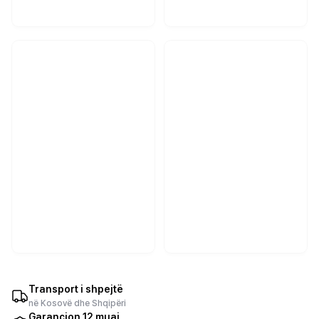
Transport i shpejtë
në Kosovë dhe Shqipëri
Garancion 12 muaj