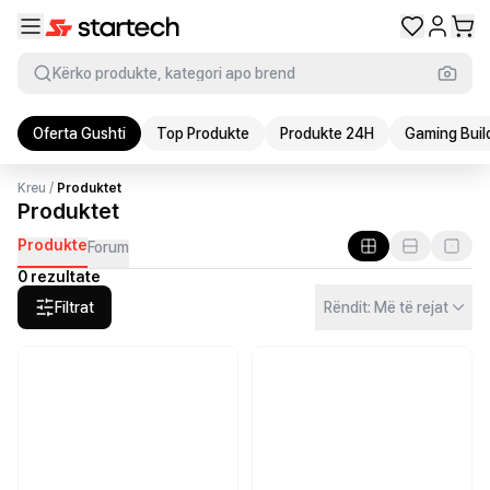
Kërko produkte, kategori apo brend
Oferta Gushti
Top Produkte
Produkte 24H
Gaming Buil
Kreu
/
Produktet
Produktet
Produkte
Forum
0 rezultate
Filtrat
Rëndit: Më të rejat