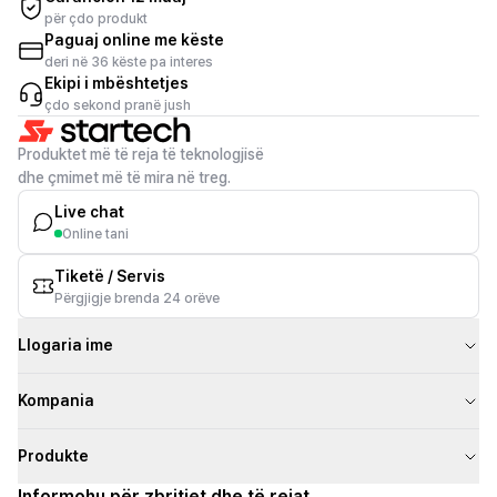
për çdo produkt
Paguaj online me këste
deri në 36 këste pa interes
Ekipi i mbështetjes
çdo sekond pranë jush
Produktet më të reja të teknologjisë
dhe çmimet më të mira në treg.
Live chat
Online tani
Tiketë / Servis
Përgjigje brenda 24 orëve
Llogaria ime
Kompania
Produkte
Informohu për zbritjet dhe të rejat