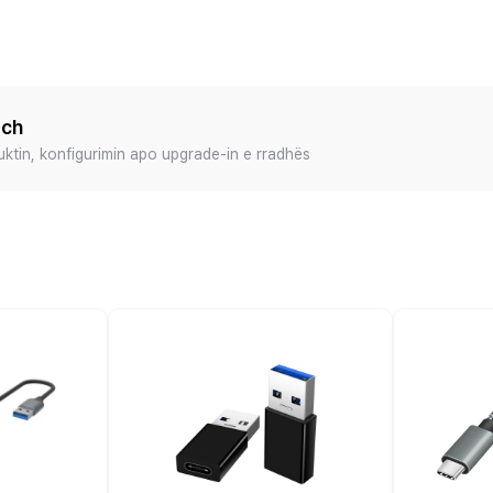
ech
duktin, konfigurimin apo upgrade-in e rradhës