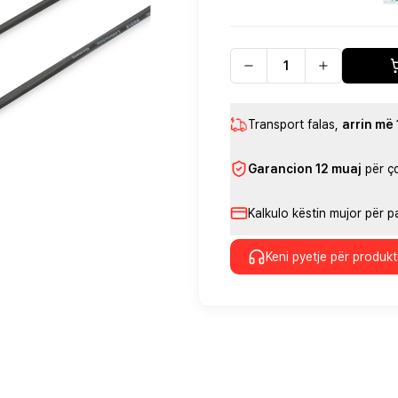
Transport falas
,
arrin më
Garancion 12 muaj
për ç
Kalkulo këstin mujor për 
Keni pyetje për produkt