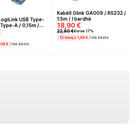
Kabëll Glink GA009 / RS232 /
1.5m / I bardhë
LogiLink USB Type-
18,90 €
Type-A / 0,15m /
€
22,90 €
Kurse 17%
12 muaj x
1,58 €
/ me këste
,08 €
/ me këste