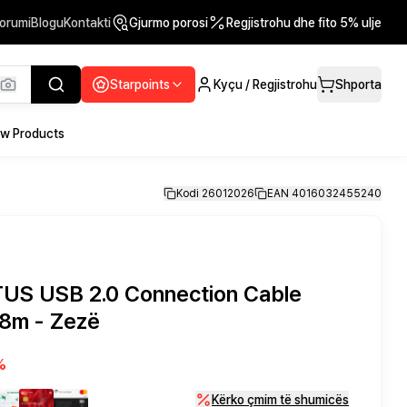
orumi
Blogu
Kontakti
Gjurmo porosi
Regjistrohu dhe fito 5% ulje
Starpoints
Kyçu / Regjistrohu
Shporta
w Products
Kodi 26012026
EAN 4016032455240
TUS USB 2.0 Connection Cable
8m - Zezë
%
Kërko çmim të shumicës