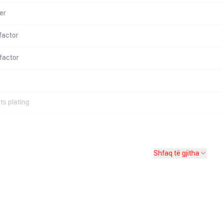
er
factor
factor
s plating
Shfaq të gjitha