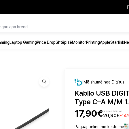
F
aming
Laptop Gaming
Price Drop
Shtëpizë
Monitor
Printing
Apple
Starlink
Ne
|
Më shumë nga Digitus
Kabllo USB DIGI
Type C–A M/M 1.
17,90€
përfshirë TVSH-në
20,90€
-
14
Paguaj online me këste me