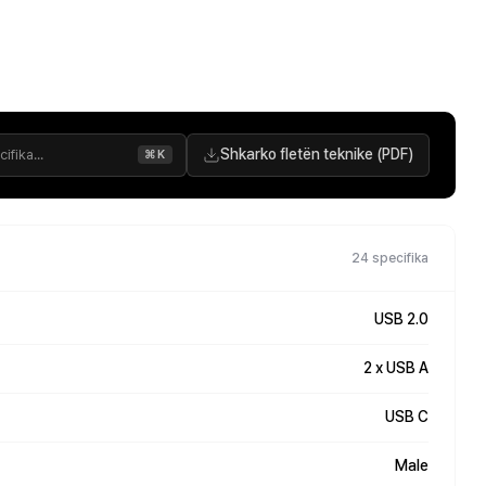
Shkarko fletën teknike (PDF)
⌘K
24 specifika
USB 2.0
2 x USB A
USB C
Male