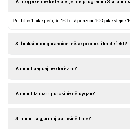
A fitoj pikë me këtë blerje me programin Starpoint
Po, fiton 1 pikë për çdo 1€ të shpenzuar. 100 pikë vlejnë 1
Si funksionon garancioni nëse produkti ka defekt?
A mund paguaj në dorëzim?
A mund ta marr porosinë në dyqan?
Si mund ta gjurmoj porosinë time?