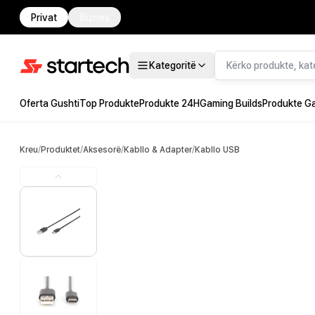
Privat
Biznes
Kategoritë
Oferta Gushti
Top Produkte
Produkte 24H
Gaming Builds
Produkte G
Kreu
/
Produktet
/
Aksesorë
/
Kabllo & Adapter
/
Kabllo USB