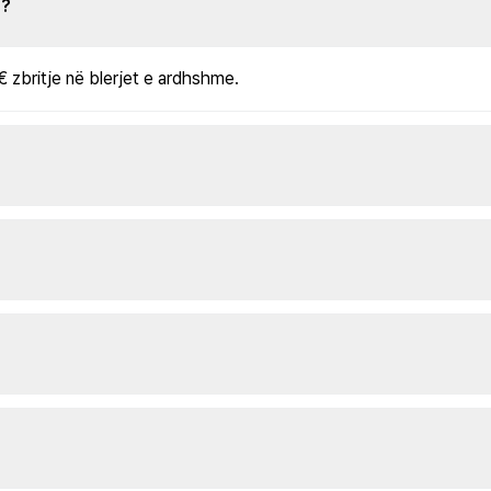
s?
€ zbritje në blerjet e ardhshme.