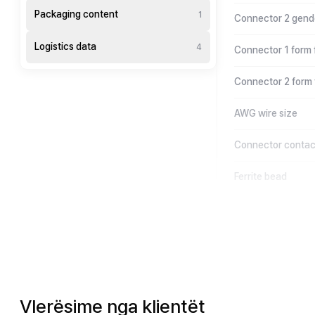
Packaging content
1
Connector 2 gend
Logistics data
4
Connector 1 form 
Connector 2 form 
AWG wire size
Connector contact
Ferrite bead
Vlerësime nga klientët