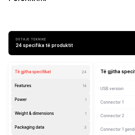
DETAJE TEKNIKE
24 specifika të produktit
Të gjitha speci
Të gjitha specifikat
24
Features
14
USB version
Power
1
Connector 1
Weight & dimensions
1
Connector 2
Packaging data
3
Connector 1 gend