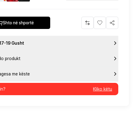
Shto në shportë
 17-19 Gusht
do produkt
pagesa me këste
in?
Kliko këtu