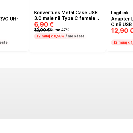
Konvertues Metal Case USB
LogiLink
3.0 male në Tybe C female / I
RVO UH-
Adapter 
6,90 €
zi
C në USB 
12,90 
Hiri
12,90 €
Kurse 47%
12 muaj x
0,58 €
/ me këste
ëste
12 muaj x
1