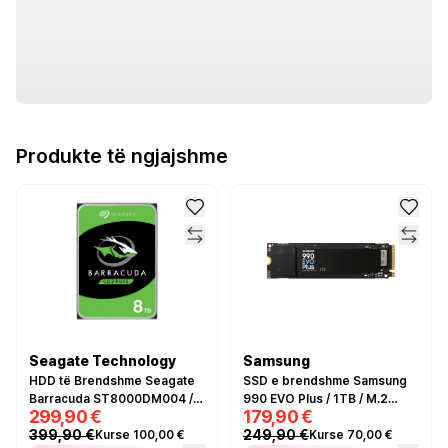
Produkte të ngjajshme
Seagate Technology
Samsung
HDD të Brendshme Seagate
SSD e brendshme Samsung
Barracuda ST8000DM004 /
990 EVO Plus / 1TB / M.2
299,90 €
179,90 €
8TB / 5400 RPM / 256MB
2280 / PCIe 4.0 x4 NVMe
399,90 €
249,90 €
Kurse 100,00 €
Kurse 70,00 €