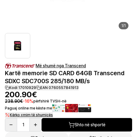
1
/
1
Më shumë nga Transcend
Kartë memorie SD CARD 64GB Transcend
SDXC SDC700S 285/180 MB/s
Kodi 17010929
EAN 0760557841913
200.90€
238.90€
-
16
%
përfshirë TVSH-në
Paguaj online me këste me
Kërko çmim të shumicës
1
Shto në shportë