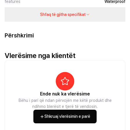
features
Waterproof
Shfaq të gjitha specifikat
Përshkrimi
Vlerësime nga klientët
Ende nuk ka vlerësime
Bëhu i pari që ndan përvojën me këtë produkt dhe
ndihmo blerësit e tjerë të vendosin.
Shkruaj vlerësimin e parë