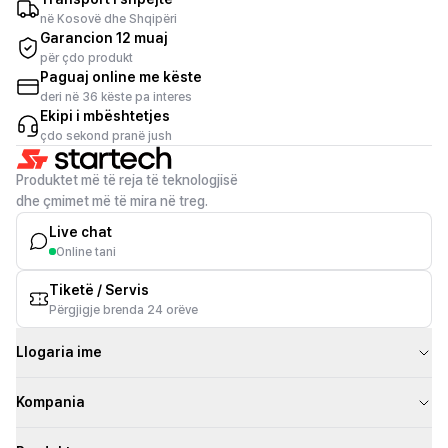
në Kosovë dhe Shqipëri
Garancion 12 muaj
për çdo produkt
Paguaj online me këste
deri në 36 këste pa interes
Ekipi i mbështetjes
çdo sekond pranë jush
Produktet më të reja të teknologjisë
dhe çmimet më të mira në treg.
Live chat
Online tani
Tiketë / Servis
Përgjigje brenda 24 orëve
Llogaria ime
Kompania