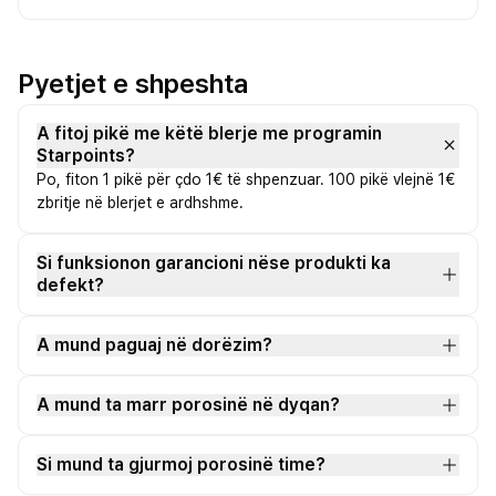
Pyetjet e shpeshta
A fitoj pikë me këtë blerje me programin
Starpoints?
Po, fiton 1 pikë për çdo 1€ të shpenzuar. 100 pikë vlejnë 1€
zbritje në blerjet e ardhshme.
Si funksionon garancioni nëse produkti ka
defekt?
A mund paguaj në dorëzim?
A mund ta marr porosinë në dyqan?
Si mund ta gjurmoj porosinë time?