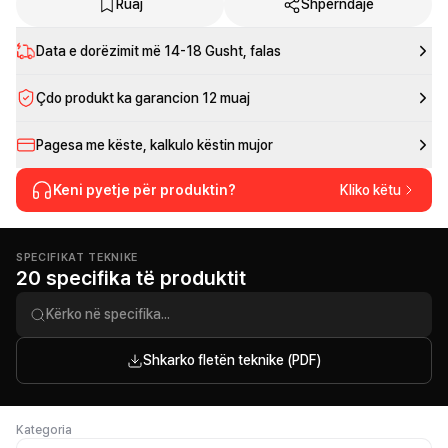
Ruaj
Shpërndaje
Data e dorëzimit më
14-18 Gusht
, falas
Çdo produkt ka garancion 12 muaj
Pagesa me këste, kalkulo këstin mujor
Keni pyetje për produktin?
Kliko këtu
SPECIFIKAT TEKNIKE
20 specifika të produktit
Shkarko fletën teknike (PDF)
Kategoria