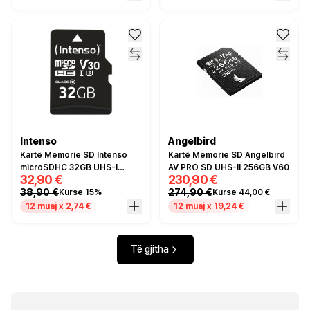
Intenso
Angelbird
Kartë Memorie SD Intenso
Kartë Memorie SD Angelbird
microSDHC 32GB UHS-I
AV PRO SD UHS-II 256GB V60
32,90 €
230,90 €
Class 10 90MB/s me Adapter
38,90 €
274,90 €
Kurse 15%
Kurse 44,00 €
SD
12 muaj x 2,74 €
12 muaj x 19,24 €
Të gjitha