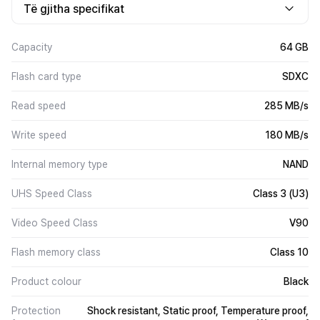
Të gjitha specifikat
Capacity
64 GB
Flash card type
SDXC
Read speed
285 MB/s
Write speed
180 MB/s
Internal memory type
NAND
UHS Speed Class
Class 3 (U3)
Video Speed Class
V90
Flash memory class
Class 10
Product colour
Black
Protection
Shock resistant, Static proof, Temperature proof,