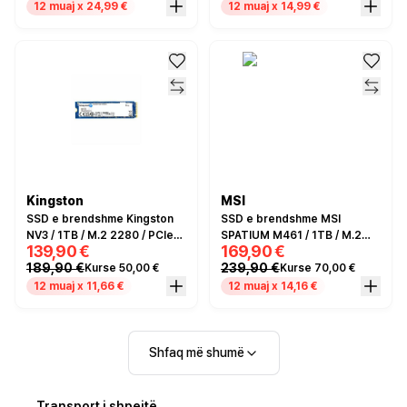
12 muaj x 24,99 €
12 muaj x 14,99 €
Kingston
MSI
SSD e brendshme Kingston
SSD e brendshme MSI
NV3 / 1TB / M.2 2280 / PCIe
SPATIUM M461 / 1TB / M.2
139,90 €
169,90 €
4.0 x4 NVMe
2280 / PCIe 4.0 x4 NVMe 1.4
189,90 €
239,90 €
Kurse 50,00 €
Kurse 70,00 €
12 muaj x 11,66 €
12 muaj x 14,16 €
Shfaq më shumë
Transport i shpejtë