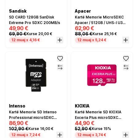
Sandisk
Apacer
SD CARD 128GB SanDisk
Kartë Memorie MicroSDXC
Extreme Pro SDXC 200MB/s
Apacer / 512GB / UHS‑I U3
49,90 €
62,90 €
V30 A2 / 100/80 MB/s – Zezë
69,90 €
88,06 €
Kurse 20,00 €
Kurse 25,16 €
12 muaj x 4,16 €
12 muaj x 5,24 €
Intenso
KIOXIA
Kartë Memorie SD Intenso
Kartë Memorie SD KIOXIA
Professional microSDXC
Exceria Plus microSDXC
86,90 €
44,90 €
UHS-I 256GB U3 Class 10 -
128GB
102,90 €
52,90 €
Kurse 16,00 €
Kurse 15%
Zezë
12 muaj x 7,24 €
12 muaj x 3,74 €