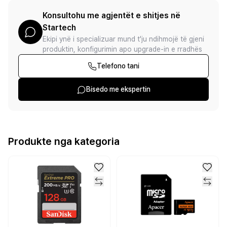
Konsultohu me agjentët e shitjes në
Startech
Ekipi ynë i specializuar mund t'ju ndihmojë të gjeni
produktin, konfigurimin apo upgrade-in e rradhës
Telefono tani
Bisedo me ekspertin
Produkte nga kategoria