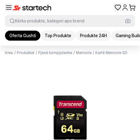
Kërko produkte, kategori apo brend
Oferta Gushti
Top Produkte
Produkte 24H
Gaming Buil
Kreu
/
Produktet
/
Pjesë kompjuterike
/
Memorie
/
Kartë Memorie SD