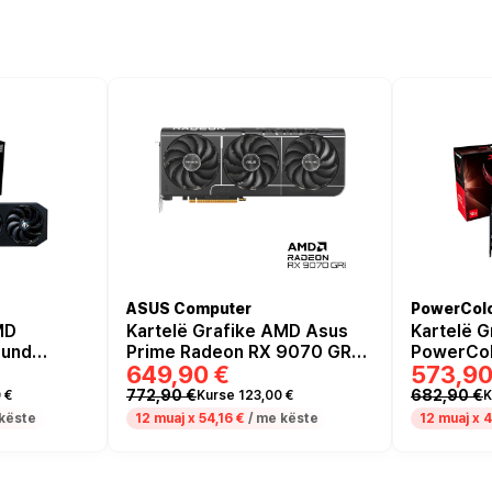
ASUS Computer
PowerCol
MD
Kartelë Grafike AMD Asus
Kartelë 
ound
Prime Radeon RX 9070 GRE
PowerCol
649,90 €
573,90
GRE 12GB
OC 12GB GDDR6
Radeon R
GDDR6
772,90 €
682,90 €
 €
Kurse 123,00 €
K
këste
12 muaj x
54,16 €
/ me këste
12 muaj x
4