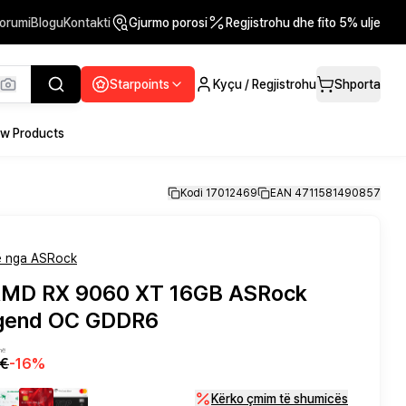
orumi
Blogu
Kontakti
Gjurmo porosi
Regjistrohu dhe fito 5% ulje
Starpoints
Kyçu / Regjistrohu
Shporta
w Products
Kodi 17012469
EAN 4711581490857
 nga ASRock
 AMD RX 9060 XT 16GB ASRock
egend OC GDDR6
në
0€
-
16
%
Kërko çmim të shumicës