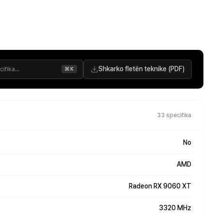
Shkarko fletën teknike (PDF)
⌘K
33 specifika
No
AMD
Radeon RX 9060 XT
3320 MHz