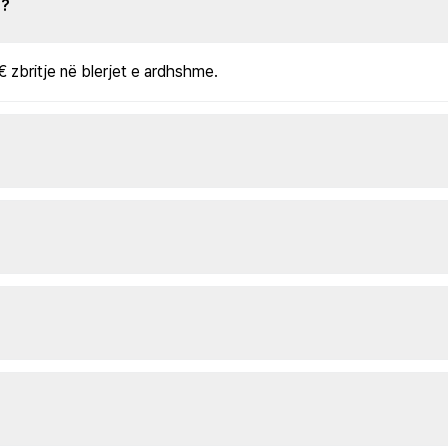
s?
€ zbritje në blerjet e ardhshme.