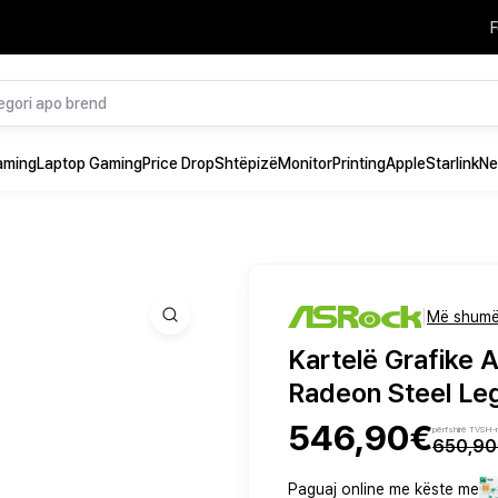
F
aming
Laptop Gaming
Price Drop
Shtëpizë
Monitor
Printing
Apple
Starlink
Ne
|
Më shumë
Kartelë Grafike
Radeon Steel L
546,90€
përfshirë TVSH-
650,9
Paguaj online me këste me