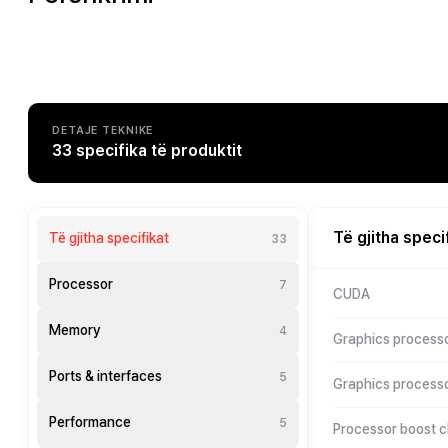
DETAJE TEKNIKE
33 specifika të produktit
Të gjitha speci
Të gjitha specifikat
33
Processor
7
CUDA
Memory
4
Graphics processo
Ports & interfaces
5
Graphics process
Performance
5
Processor boost c