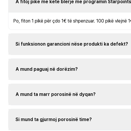
A fitoj pikë me këtë blerje me programin Starpoint
Po, fiton 1 pikë për çdo 1€ të shpenzuar. 100 pikë vlejnë 1
Si funksionon garancioni nëse produkti ka defekt?
A mund paguaj në dorëzim?
A mund ta marr porosinë në dyqan?
Si mund ta gjurmoj porosinë time?