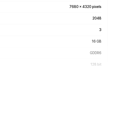
7680 x 4320 pixels
2048
3
16 GB
GDDR6
128 bit