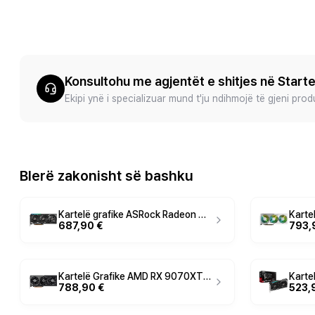
Konsultohu me agjentët e shitjes në Start
Ekipi ynë i specializuar mund t'ju ndihmojë të gjeni pro
Blerë zakonisht së bashku
Kartelë grafike ASRock Radeon Challenger RX 9070 16GB GDDR6
687,90 €
793,
Kartelë Grafike AMD RX 9070XT 16GB ASRock Radeon Steel Legend Dark 3Fan
788,90 €
523,