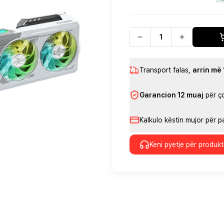
Transport falas
,
arrin më
Garancion 12 muaj
për ç
Kalkulo këstin mujor për 
Keni pyetje për produkt