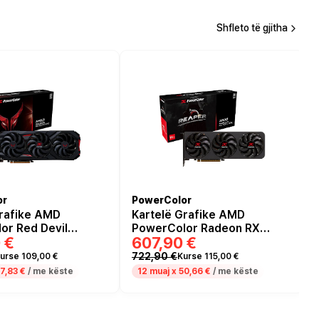
Shfleto të gjitha
or
PowerColor
Grafike AMD
Kartelë Grafike AMD
or Red Devil
PowerColor Radeon RX
 €
607,90 €
X 9070 GRE 12GB
9070 GRE Reaper 12GB
GDDR6
722,90 €
urse 109,00 €
Kurse 115,00 €
7,83 €
/ me këste
12 muaj x
50,66 €
/ me këste