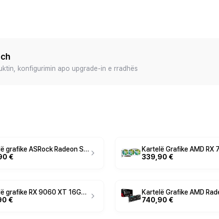
ech
duktin, konfigurimin apo upgrade-in e rradhës
Kartelë grafike ASRock Radeon Steel Legend RX 9070XT 16GB GDDR6
90 €
339,90 €
Kartelë grafike RX 9060 XT 16GB ASRock Radeon Challenger OC GDDR6
90 €
740,90 €