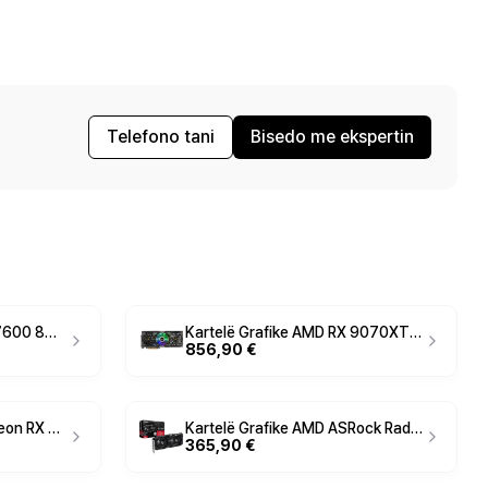
Telefono tani
Bisedo me ekspertin
Kartelë Grafike AMD RX 7600 8GB ASRock Radeon Steel Legend OC white GDDR6 3 Fan
Kartelë Grafike AMD RX 9070XT 16GB ASRock Radeon Taichi GDDR6 3Fan
856,90 €
Kartelë Grafike AMD Radeon RX 9070 XT / 16GB GDDR6 / AsRock CL 3 Fan
Kartelë Grafike AMD ASRock Radeon RX 7600 Challenger OC 8GB GDDR6
365,90 €