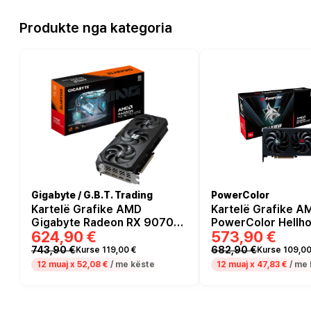
Produkte nga kategoria
Gigabyte / G.B.T. Trading
PowerColor
Kartelë Grafike AMD
Kartelë Grafike A
Gigabyte Radeon RX 9070
PowerColor Hellh
624,90 €
573,90 €
GRE Gaming 12GB GDDR6
Radeon RX 9070 
GDDR6
743,90 €
682,90 €
Kurse 119,00 €
Kurse 109,00
12 muaj x
52,08 €
/ me këste
12 muaj x
47,83 €
/ me 