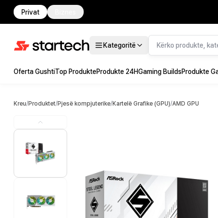
Privat
Biznes
Kategoritë
Oferta Gushti
Top Produkte
Produkte 24H
Gaming Builds
Produkte G
Kreu
/
Produktet
/
Pjesë kompjuterike
/
Kartelë Grafike (GPU)
/
AMD GPU