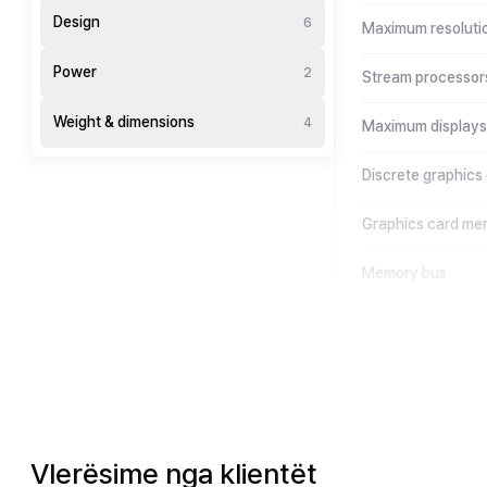
Design
6
Maximum resoluti
Power
2
Stream processor
Weight & dimensions
4
Maximum displays
Discrete graphic
Graphics card me
Memory bus
Vlerësime nga klientët