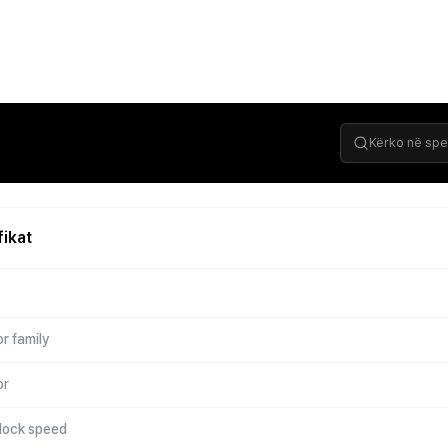
fikat
r family
or
lock speed