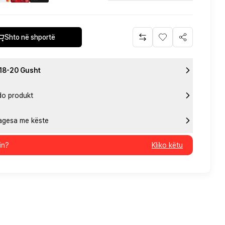
Shto në shportë
 18-20 Gusht
do produkt
pagesa me këste
in?
Kliko këtu