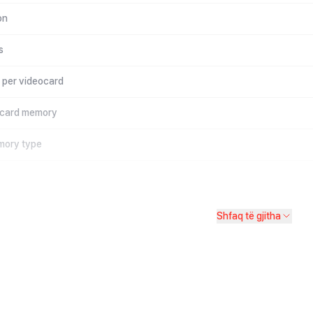
on
s
 per videocard
s card memory
mory type
Shfaq të gjitha