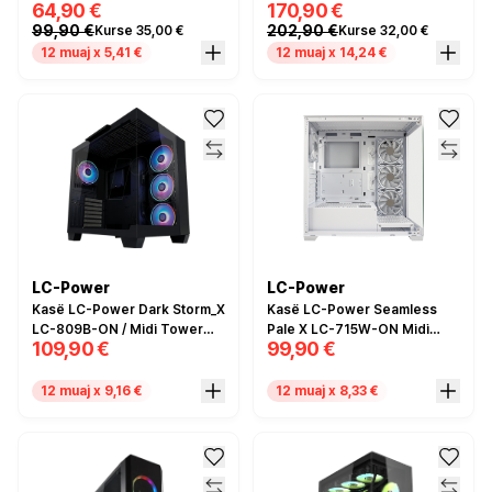
64,90 €
170,90 €
ATX / 4x 120mm ARGB Fan /
99,90 €
202,90 €
Kurse 35,00 €
Kurse 32,00 €
Tempered Glass - Bardhë
12 muaj x 5,41 €
12 muaj x 14,24 €
LC-Power
LC-Power
Kasë LC-Power Dark Storm_X
Kasë LC-Power Seamless
LC-809B-ON / Midi Tower
Pale X LC-715W-ON Midi
109,90 €
99,90 €
ATX / USB-C / USB 3.2 / HD
Tower ATX / 4x120mm ARGB
Audio - Zezë
Fans / USB-C / 2x USB 3.2 -
Bardhë
12 muaj x 9,16 €
12 muaj x 8,33 €