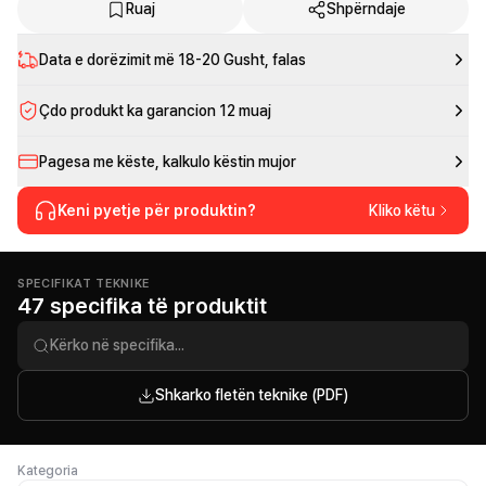
Ruaj
Shpërndaje
Data e dorëzimit më
18-20 Gusht
, falas
Çdo produkt ka garancion 12 muaj
Pagesa me këste, kalkulo këstin mujor
Keni pyetje për produktin?
Kliko këtu
SPECIFIKAT TEKNIKE
47 specifika të produktit
Shkarko fletën teknike (PDF)
Kategoria