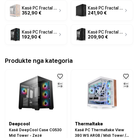
Kasë PC Fractal Design Meshify 3 XL Ambience Pro RGB / EATX / ATX / 3x 140mm RGB Fan / Tempered Glass - Bardhë
Kasë PC Fractal Design Meshify 3 XL Black Solid / EATX / ATX / 3x 140mm Fan - Zezë
352,90 €
241,90 €
Kasë PC Fractal Design Meshify 3 Black RGB TG Light Tint / EATX / ATX / 3x 140mm RGB Fan / Tempered Glass - Zezë
Kasë PC Fractal Design Meshify 3 Black TG Light Tint / EATX / ATX / 3x 140mm Fan / Tempered Glass - Zezë
192,90 €
209,90 €
Produkte nga kategoria
Deepcool
Thermaltake
Kasë DeepCool Case CG530
Kasë PC Thermaltake View
Mid Tower - Zezë
380 WS ARGB / Midi Tower /