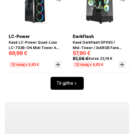
LC-Power
DarkFlash
Kasë LC-Power Quad-Luxx
Kasë Darkflash DPX90 /
LC-703B-ON Midi Tower ATX
Mid‑Tower / 3xARGB Fans
69,99 €
57,90 €
/ 4x120mm 256C RGB Fans /
120mm – Zezë
81,06 €
Kurse 23,16 €
2x USB 3.0 / 1x USB 2.0 -
Zezë
12 muaj x 5,83 €
12 muaj x 4,83 €
Të gjitha