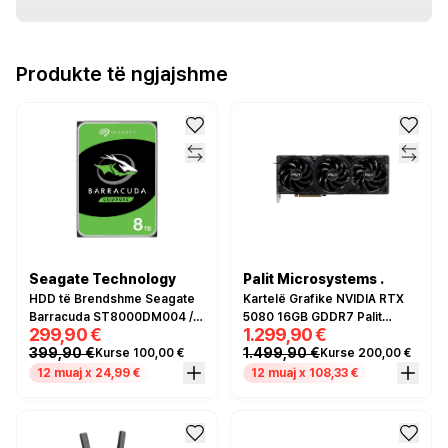
Produkte të ngjajshme
Seagate Technology
Palit Microsystems .
HDD të Brendshme Seagate
Kartelë Grafike NVIDIA RTX
Barracuda ST8000DM004 /
5080 16GB GDDR7 Palit
299,90 €
1.299,90 €
8TB / 5400 RPM / 256MB
Gaming Pro 3Fan
399,90 €
1.499,90 €
Kurse 100,00 €
Kurse 200,00 €
12 muaj x 24,99 €
12 muaj x 108,33 €