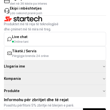
deri në 36 këste pa interes
Ekipi i mbështetjes
çdo sekond pranë jush
Produktet më të reja të teknologjisë
dhe çmimet më të mira në treg.
Live chat
Online tani
Tiketë / Servis
Përgjigje brenda 24 orëve
Llogaria ime
Kompania
Produkte
Informohu për zbritjet dhe të rejat
Poashtu përfitoni 5% zbritje në blerjen e parë.