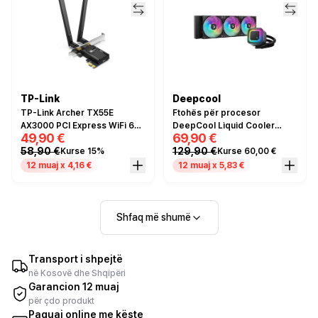
TP-Link
Deepcool
TP-Link Archer TX55E
Ftohës për procesor
AX3000 PCI Express WiFi 6
DeepCool Liquid Cooler
49,90 €
69,90 €
Network Card – Bluetooth 5.2,
LE360 ARGB / 360mm / AIO –
58,90 €
129,90 €
Kurse 15%
Kurse 60,00 €
Dual Band 2.4GHz/5GHz, 2x
Black
High-Gain Antena, PCIe x1, i zi
12 muaj x 4,16 €
12 muaj x 5,83 €
Shfaq më shumë
Transport i shpejtë
në Kosovë dhe Shqipëri
Garancion 12 muaj
për çdo produkt
Paguaj online me këste