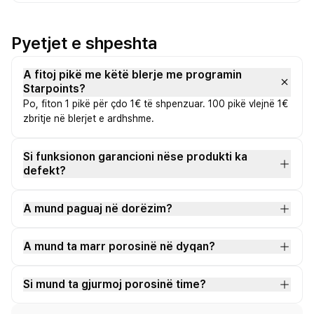
Pyetjet e shpeshta
A fitoj pikë me këtë blerje me programin
Starpoints?
Po, fiton 1 pikë për çdo 1€ të shpenzuar. 100 pikë vlejnë 1€
zbritje në blerjet e ardhshme.
Si funksionon garancioni nëse produkti ka
defekt?
A mund paguaj në dorëzim?
A mund ta marr porosinë në dyqan?
Si mund ta gjurmoj porosinë time?