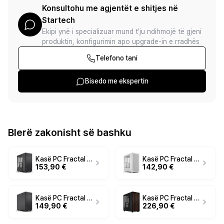
Konsultohu me agjentët e shitjes në
Startech
Ekipi ynë i specializuar mund t'ju ndihmojë të gjeni
produktin, konfigurimin apo upgrade-in e rradhës
Telefono tani
Bisedo me ekspertin
Blerë zakonisht së bashku
Kasë PC Fractal Design Epoch Black TG Light Tint / Midi Tower / 3x 120mm Fan / ATX / SSD 2.5" - Zezë
Kasë PC Fractal Design Epoch White TG Clear Tint / Midi Tower / 3x 120mm Fan / ATX / SSD 2.5" - Bardhë
153,90 €
142,90 €
Kasë PC Fractal Design Epoch Black Solid / Midi Tower / 3x 120mm Fan / ATX / SSD 2.5" - Zezë
Kasë PC Fractal Design North XL / Desktop / ATX / 3x 140mm Fan - Zezë
149,90 €
226,90 €