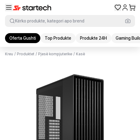
Kërko produkte, kategori apo brend
Oferta Gushti
Top Produkte
Produkte 24H
Gaming Buil
Kreu
/
Produktet
/
Pjesë kompjuterike
/
Kasë