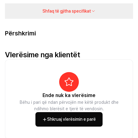
Shfaq të gjitha specifikat
Përshkrimi
Vlerësime nga klientët
Ende nuk ka vlerësime
Bëhu i pari që ndan përvojën me këtë produkt dhe
ndihmo blerësit e tjerë të vendosin.
Shkruaj vlerësimin e parë