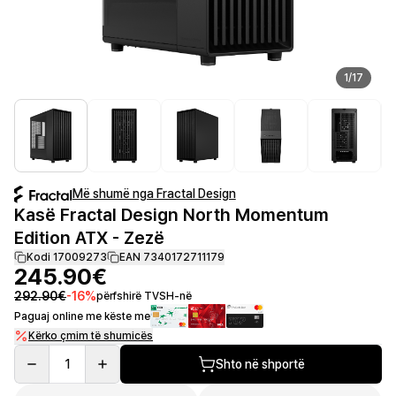
1
/
17
Më shumë nga Fractal Design
Kasë Fractal Design North Momentum
Edition ATX - Zezë
Kodi 17009273
EAN 7340172711179
245.90€
292.90€
-
16
%
përfshirë TVSH-në
Paguaj online me këste me
Kërko çmim të shumicës
1
Shto në shportë