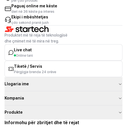
për çdo produkt
Paguaj online me këste
deri në 36 këste pa interes
Ekipi i mbështetjes
çdo sekond pranë jush
Produktet më të reja të teknologjisë
dhe çmimet më të mira në treg.
Live chat
Online tani
Tiketë / Servis
Përgjigje brenda 24 orëve
Llogaria ime
Kompania
Produkte
Informohu për zbritjet dhe të rejat