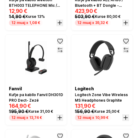
Kufje pa kabllo Meetion
Kufje pa kabllo ALE AH80 /
BTH003 TELEPHONE Mic /
Bluetooth + BT Dongle -
12,90 €
423,90 €
Noise reduction / TYPE-C /
Zezë
14,90 €
503,90 €
Kurse 13%
Kurse 80,00 €
Bluetooth 5.1 / e zezë
12 muaj x 1,08 €
12 muaj x 35,32 €
Fanvil
Logitech
Kufje pa kabllo Fanvil DH301D
Logitech Zone Vibe Wireless
PRO Dect- Zezë
MS Headphones Graphite
164,90 €
131,90 €
195,90 €
156,90 €
Kurse 31,00 €
Kurse 25,00 €
12 muaj x 13,74 €
12 muaj x 10,99 €