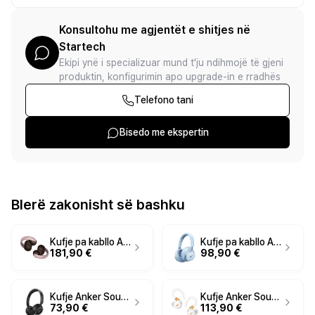
Konsultohu me agjentët e shitjes në
Startech
Ekipi ynë i specializuar mund t'ju ndihmojë të gjeni
produktin, konfigurimin apo upgrade-in e rradhës
Telefono tani
Bisedo me ekspertin
Blerë zakonisht së bashku
Kufje pa kabllo Anker Soundcore AeroClip – Rozë
Kufje pa kabllo Anker Soundcore Space One Over-Ear në ngjyrë blu
181,90 €
98,90 €
Kufje Anker Soundcore H30i, të zeza
Kufje Anker Soundcore Sport X20, të bardha
73,90 €
113,90 €