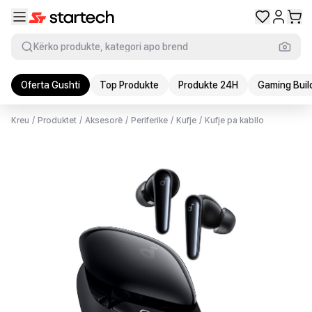
Kërko produkte, kategori apo brend
Oferta Gushti
Top Produkte
Produkte 24H
Gaming Buil
Kreu
/
Produktet
/
Aksesorë
/
Periferike
/
Kufje
/
Kufje pa kabllo