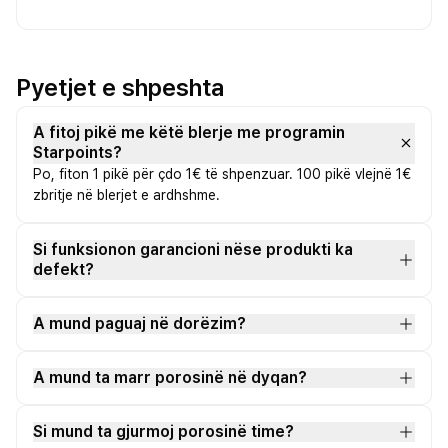
Pyetjet e shpeshta
A fitoj pikë me këtë blerje me programin
Starpoints?
Po, fiton 1 pikë për çdo 1€ të shpenzuar. 100 pikë vlejnë 1€
zbritje në blerjet e ardhshme.
Si funksionon garancioni nëse produkti ka
defekt?
A mund paguaj në dorëzim?
A mund ta marr porosinë në dyqan?
Si mund ta gjurmoj porosinë time?