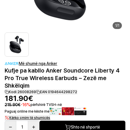
1
/
1
Më shumë nga Anker
Kufje pa kabllo Anker Soundcore Liberty 4
Pro True Wireless Earbuds – Zezë me
Shkëlqim
Kodi 26008269
EAN 0194644298272
181.90€
215.90€
-
16
%
përfshirë TVSH-në
Paguaj online me këste me
Kërko çmim të shumicës
1
Shto në shportë