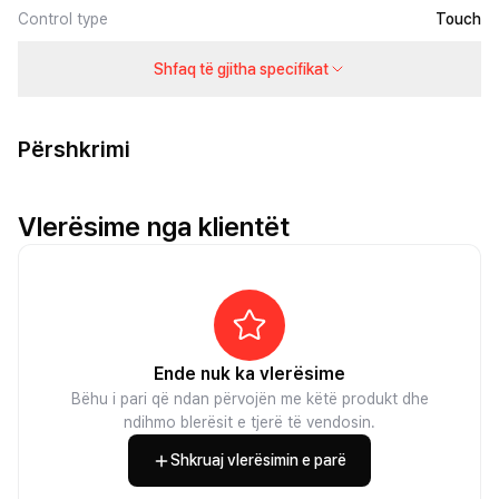
Control type
Touch
Shfaq të gjitha specifikat
Përshkrimi
Vlerësime nga klientët
Ende nuk ka vlerësime
Bëhu i pari që ndan përvojën me këtë produkt dhe
ndihmo blerësit e tjerë të vendosin.
Shkruaj vlerësimin e parë