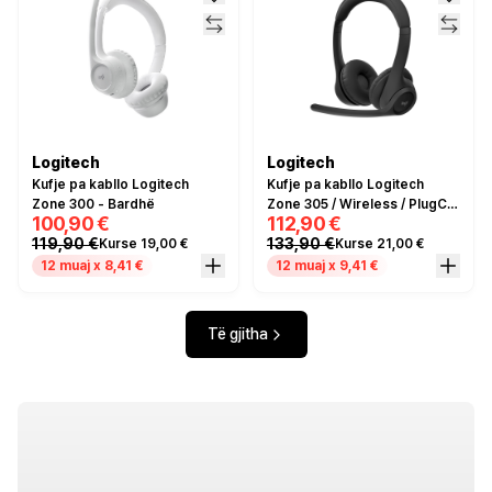
Logitech
Logitech
Kufje pa kabllo Logitech
Kufje pa kabllo Logitech
Zone 300 - Bardhë
Zone 305 / Wireless / PlugC /
100,90 €
112,90 €
EMEA28‑935 / Bundle Teams
119,90 €
133,90 €
Kurse 19,00 €
Kurse 21,00 €
- Zezë
12 muaj x 8,41 €
12 muaj x 9,41 €
Të gjitha