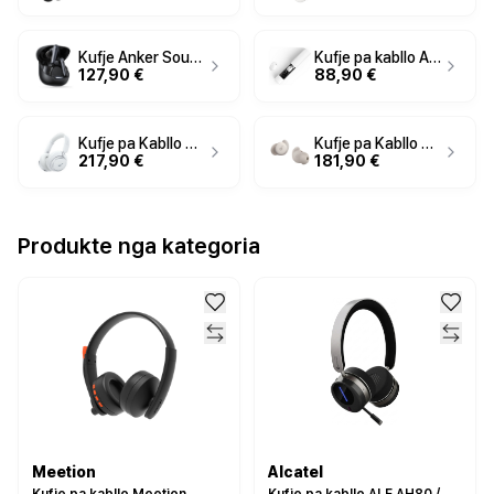
Kufje Anker Soundcore Liberty 4 NC True-Wireless, të zeza
Kufje pa kabllo Anker Soundcore A30i True Wireless In-Ear Earbuds – Bardhë
127,90 €
88,90 €
Kufje pa Kabllo Anker Soundcore Space Q45 Wireless Over-Ear Headphones – Bardhë
Kufje pa Kabllo Anker Soundcore Sleep A20 True Wireless In-Ear Headphones – Bardhë
217,90 €
181,90 €
Produkte nga kategoria
Meetion
Alcatel