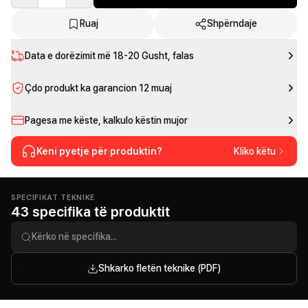
Ruaj
Shpërndaje
Data e dorëzimit më
18-20 Gusht
, falas
Çdo produkt ka garancion 12 muaj
Pagesa me këste, kalkulo këstin mujor
Keni pyetje për produktin?
Kliko këtu
SPECIFIKAT TEKNIKE
43 specifika të produktit
Shkarko fletën teknike (PDF)