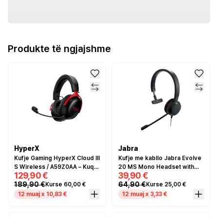
Produkte të ngjajshme
HyperX
Jabra
Kufje Gaming HyperX Cloud III
Kufje me kabllo Jabra Evolve
S Wireless / A59Z0AA – Kuqe
20 MS Mono Headset with
129,90 €
39,90 €
/ Zezë
USB-A/C adapters – Zezë
189,90 €
64,90 €
Kurse 60,00 €
Kurse 25,00 €
12 muaj x 10,83 €
12 muaj x 3,33 €