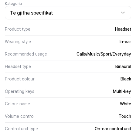
Kategoria
Të gjitha specifikat
Product type
Headset
Wearing style
In-ear
Recommended usage
Calls/Music/Sport/Everyday
Headset type
Binaural
Product colour
Black
Operating keys
Multi-key
Colour name
White
Volume control
Touch
Control unit type
On-ear control unit