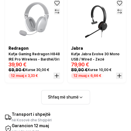
Redragon
Jabra
Kufje Gaming Redragon H848
Kufje Jabra Evolve 30 Mono
IRE Pro Wireless - Bardhë/Gri
USB / Wired - Zezë
39,90 €
79,90 €
69,90 €
89,90 €
Kurse 30,00 €
Kurse 10,00 €
12 muaj x 3,33 €
12 muaj x 6,66 €
Shfaq më shumë
Transport i shpejtë
në Kosovë dhe Shqipëri
Garancion 12 muaj