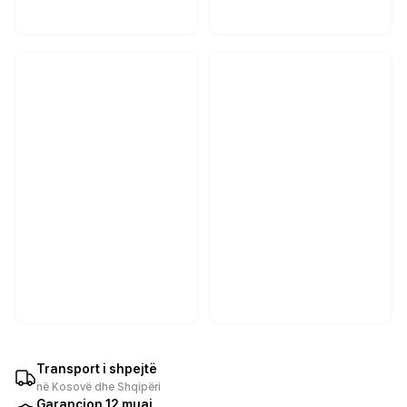
Transport i shpejtë
në Kosovë dhe Shqipëri
Garancion 12 muaj