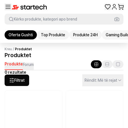
Kërko produkte, kategori apo brend
Oferta Gushti
Top Produkte
Produkte 24H
Gaming Buil
Kreu
/
Produktet
Produktet
Produkte
Forum
0 rezultate
Filtrat
Rëndit: Më të rejat