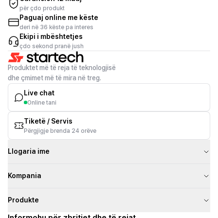
për çdo produkt
Paguaj online me këste
deri në 36 këste pa interes
Ekipi i mbështetjes
çdo sekond pranë jush
Produktet më të reja të teknologjisë
dhe çmimet më të mira në treg.
Live chat
Online tani
Tiketë / Servis
Përgjigje brenda 24 orëve
Llogaria ime
Kompania
Produkte
Informohu për zbritjet dhe të rejat