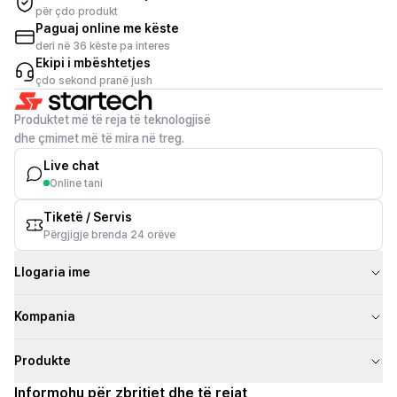
për çdo produkt
Paguaj online me këste
deri në 36 këste pa interes
Ekipi i mbështetjes
çdo sekond pranë jush
Produktet më të reja të teknologjisë
dhe çmimet më të mira në treg.
Live chat
Online tani
Tiketë / Servis
Përgjigje brenda 24 orëve
Llogaria ime
Kompania
Produkte
Informohu për zbritjet dhe të rejat