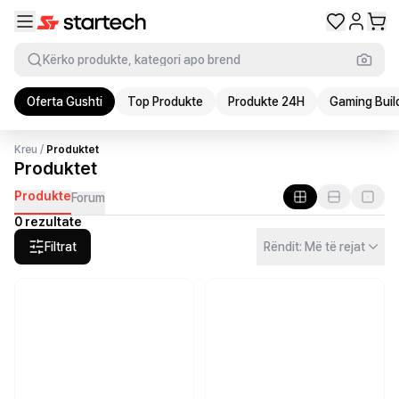
Kërko produkte, kategori apo brend
Oferta Gushti
Top Produkte
Produkte 24H
Gaming Buil
Kreu
/
Produktet
Produktet
Produkte
Forum
0 rezultate
Filtrat
Rëndit: Më të rejat