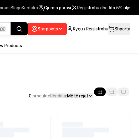
orumi
Blogu
Kontakti
Gjurmo porosi
Regjistrohu dhe fito 5% ulje
Starpoints
Kyçu / Regjistrohu
Shporta
w Products
0
produkte
Rënditja:
Më të rejat