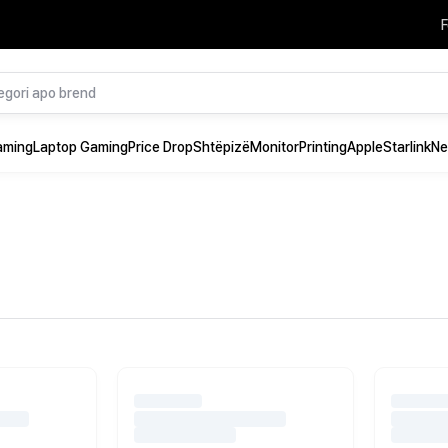
F
aming
Laptop Gaming
Price Drop
Shtëpizë
Monitor
Printing
Apple
Starlink
Ne