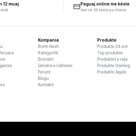
n 12 muaj
Paguaj online me këste
odukt
deri në 36 këste pa interes
Kompania
Produkte
hu
Rreth Nesh
Produkte 24 orë
feruara
Kategoritë
Top produkte
ive
Brendet
Produktet e reja
ogarisë
Qendra e ndihmës
Produkte Gaming
Forumi
Produkte Apple
Blogu
jes
Kontakti