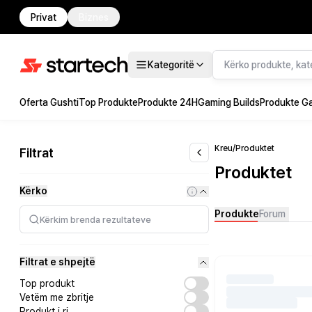
Privat
Biznes
Kategoritë
Oferta Gushti
Top Produkte
Produkte 24H
Gaming Builds
Produkte G
Kreu
/
Produktet
Filtrat
Produktet
Kërko
Produkte
Forum
Filtrat e shpejtë
Top produkt
Vetëm me zbritje
Produkt i ri