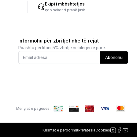
Ekipi i mbështetjes
çdo sekond pranë jush
Informohu për zbritjet dhe të rejat
Poashtu përfitoni 5% zbritje në blerjen e parë.
Abonohu
Mënyrat e pagesës:
Kushtet e përdorimit
Privatësia
Cookies