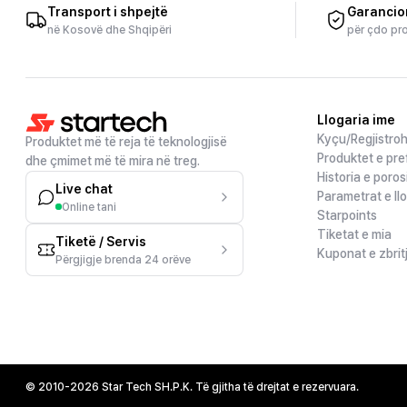
Transport i shpejtë
Garancio
në Kosovë dhe Shqipëri
për çdo pr
Llogaria ime
Kyçu/Regjistro
Produktet më të reja të teknologjisë
Produktet e pre
dhe çmimet më të mira në treg.
Historia e poros
Live chat
Parametrat e ll
Online tani
Starpoints
Tiketat e mia
Tiketë / Servis
Kuponat e zbrit
Përgjigje brenda 24 orëve
© 2010-2026 Star Tech SH.P.K. Të gjitha të drejtat e rezervuara.