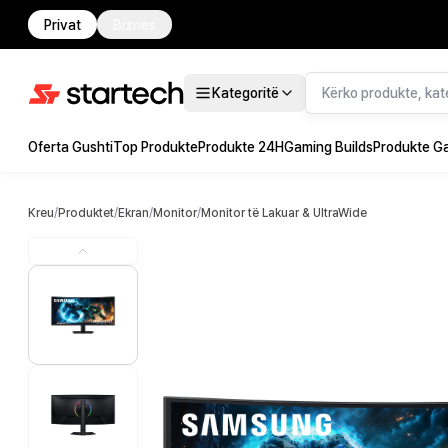
Privat
Biznes
Kategoritë
Oferta Gushti
Top Produkte
Produkte 24H
Gaming Builds
Produkte G
Kreu
/
Produktet
/
Ekran
/
Monitor
/
Monitor të Lakuar & UltraWide