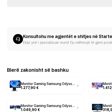
Konsultohu me agjentët e shitjes në Start
Ekipi ynë i specializuar mund t'ju ndihmojë të gjeni pro
Blerë zakonisht së bashku
Monitor Gaming Samsung Odyssey OLED G9 G95SD LS49DG950SUXDU / 49" / DQHD OLED Curved / 240Hz / 0.03ms / HDMI+DisplayPort+USB-C - Argjend
1.277,90 €
1.412
Monitor Gaming Samsung Odyssey OLED G9 G93SD / 49" / Dual QHD OLED Curved / 240Hz / 0.03ms / HDMI+DP - Argjend
1.049,90 €
318,