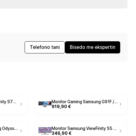
Telefono tani
Bisedo me ekspertin
Monitor Samsung ViewFinity S70D / 37" / 4K UHD VA / 60Hz / 5ms / HDMI+DisplayPort - Zezë
Monitor Gaming Samsung G91F / 49" / Dual QHD LCD Super Ultra Wide / 144Hz / 1ms / HDMI+DP+USB - Zezë
919,90 €
Monitor Gaming Samsung Odyssey OLED G9 (G95SC) / 49" / Dual QHD QD-OLED Curved / 240Hz / 0.03ms / USB-C+HDMI+DP+USB - Zezë
Monitor Samsung ViewFinity S5 S34C500 / 34" / UltraWide WQHD VA / 100Hz / 5ms / HDMI+DP - Zezë
346,90 €