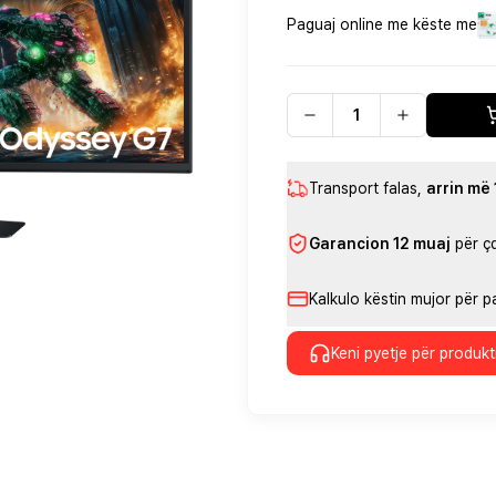
Paguaj online me këste me
Transport falas
,
arrin më
Garancion 12 muaj
për ç
Kalkulo këstin mujor për 
Keni pyetje për produkt