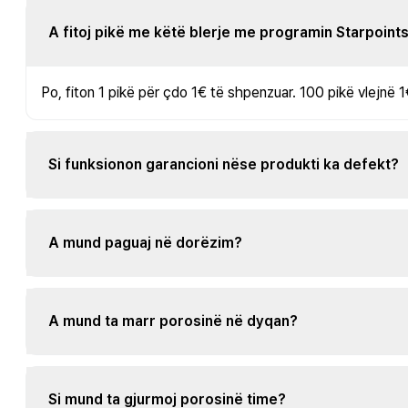
A fitoj pikë me këtë blerje me programin Starpoint
Po, fiton 1 pikë për çdo 1€ të shpenzuar. 100 pikë vlejnë 1
Si funksionon garancioni nëse produkti ka defekt?
A mund paguaj në dorëzim?
A mund ta marr porosinë në dyqan?
Si mund ta gjurmoj porosinë time?