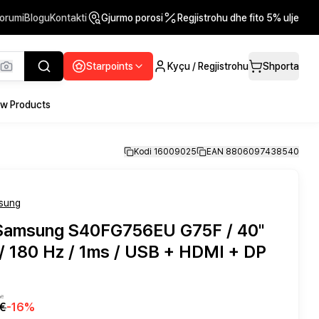
orumi
Blogu
Kontakti
Gjurmo porosi
Regjistrohu dhe fito 5% ulje
Starpoints
Kyçu / Regjistrohu
Shporta
w Products
Kodi 16009025
EAN 8806097438540
sung
 Samsung S40FG756EU G75F / 40"
 180 Hz / 1ms / USB + HDMI + DP
në
€
-
16
%