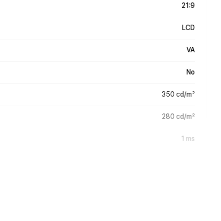
21:9
LCD
VA
No
350 cd/m²
280 cd/m²
1 ms