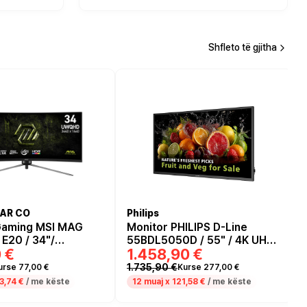
Shfleto të gjitha
AR CO
Philips
Gaming MSI MAG
Monitor PHILIPS D-Line
E20 / 34"/
55BDL5050D / 55" / 4K UHD
 €
1.458,90 €
e Dual Quad HD
VA / LCD / 8ms /
/ Curved / 200Hz /
HDMI+USB+DP - Zezë
1.735,90 €
urse 77,00 €
Kurse 277,00 €
HDMI+DP - Zezë
3,74 €
/ me këste
12 muaj x
121,58 €
/ me këste