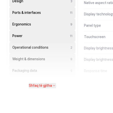
Design
3
Native aspect rati
Ports & interfaces
11
Display technolog
Ergonomics
9
Panel type
Power
11
Touchscreen
Operational conditions
2
Display brightnes
Weight & dimensions
8
Display brightness
Packaging data
Response time
5
Shfaq të gjitha