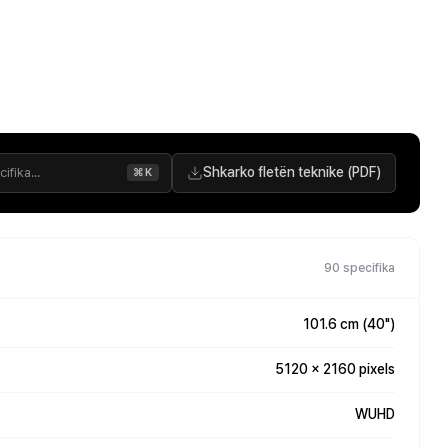
Shkarko fletën teknike (PDF)
⌘K
90 specifika
101.6 cm (40")
5120 x 2160 pixels
WUHD