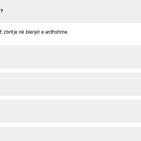
s?
€ zbritje në blerjet e ardhshme.