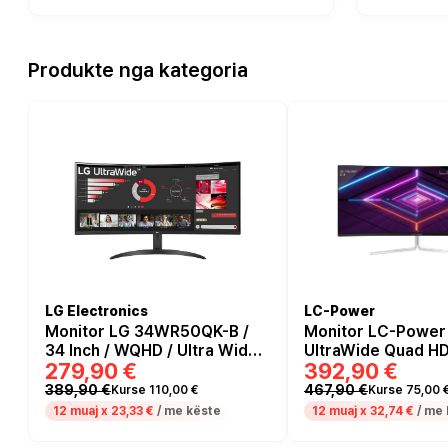
Produkte nga kategoria
LG Electronics
LC-Power
Monitor LG 34WR50QK-B /
Monitor LC-Power 
34 Inch / WQHD / Ultra Wide /
UltraWide Quad HD
279,90 €
392,90 €
100Hz / 5ms / I zi
/ Curved / 100Hz /
HDMI+DP - Bardhë
389,90 €
467,90 €
Kurse 110,00 €
Kurse 75,00 
12 muaj x
23,33 €
/ me këste
12 muaj x
32,74 €
/ me 