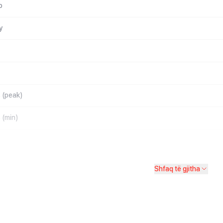
o
y
s (peak)
 (min)
Shfaq të gjitha