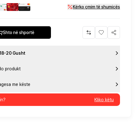
Kërko çmim të shumicës
Shto në shportë
 18-20 Gusht
do produkt
pagesa me këste
in?
Kliko këtu