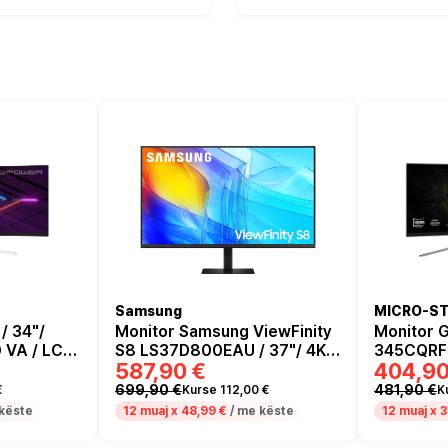
Samsung
MICRO-ST
/ 34"/
Monitor Samsung ViewFinity
Monitor 
 VA / LCD
S8 LS37D800EAU / 37"/ 4K
345CQRF 
587,90 €
404,90
 6ms /
Ultra HD VA / LCD / 60Hz /
UltraWid
5ms / HDMI+USB+DP - Zezë
Rapid VA 
699,90 €
481,90 €
€
Kurse 112,00 €
K
0.5ms / 
këste
12 muaj x
48,99 €
/ me këste
12 muaj x
3