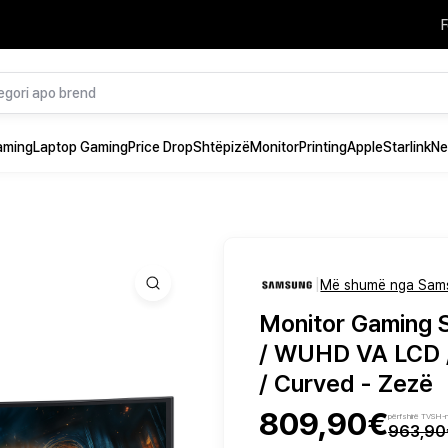
F
aming
Laptop Gaming
Price Drop
Shtëpizë
Monitor
Printing
Apple
Starlink
Ne
|
Më shumë nga Sam
Monitor Gaming
/ WUHD VA LCD /
/ Curved - Zezë
809,90€
përfshirë TVSH-
963,90