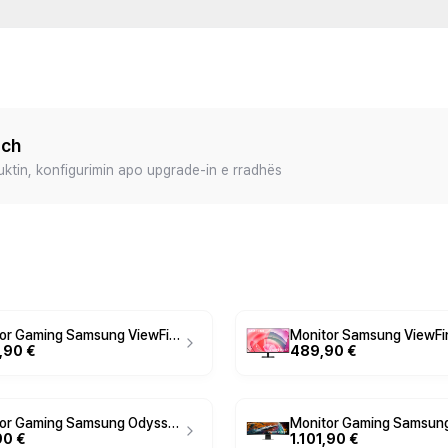
ech
duktin, konfigurimin apo upgrade-in e rradhës
Monitor Gaming Samsung ViewFinity S8 S85TH / 40" / 5K2K WUHD VA Curved / 144Hz / 4ms / Thunderbolt+HDMI+DP+USB - Zezë
,90 €
489,90 €
Monitor Gaming Samsung Odyssey G5 S32CG552EU / 32" / QHD VA Curved / 165Hz / 1ms / HDMI+DP - Zezë
90 €
1.101,90 €