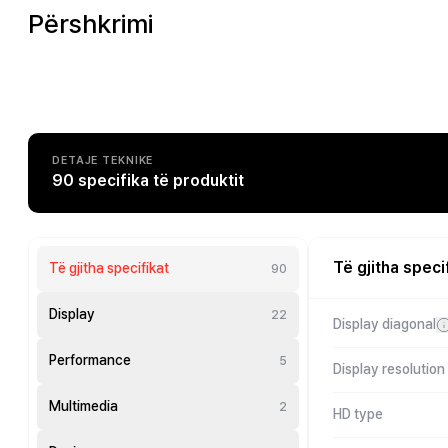
Përshkrimi
DETAJE TEKNIKE
90 specifika të produktit
Të gjitha speci
Të gjitha specifikat
90
Display
22
Display diagonal
Performance
5
Display resolution
Multimedia
2
HD type