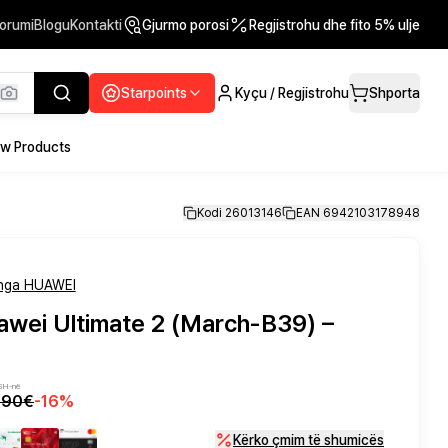
orumi
Blogu
Kontakti
Gjurmo porosi
Regjistrohu dhe fito 5% ulje
Starpoints
Kyçu / Regjistrohu
Shporta
w Products
Kodi 26013146
EAN 6942103178948
nga HUAWEI
awei Ultimate 2 (March-B39) –
VSH-në
,90€
-
16
%
Kërko çmim të shumicës