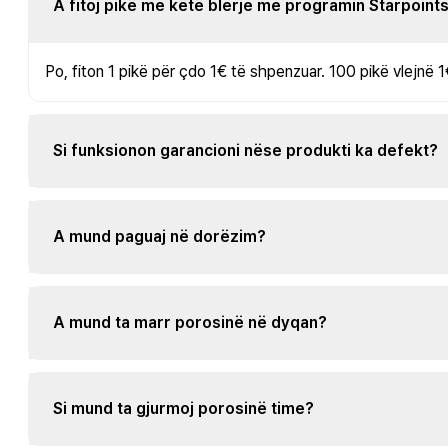
A fitoj pikë me këtë blerje me programin Starpoint
Po, fiton 1 pikë për çdo 1€ të shpenzuar. 100 pikë vlejnë 1
Si funksionon garancioni nëse produkti ka defekt?
A mund paguaj në dorëzim?
A mund ta marr porosinë në dyqan?
Si mund ta gjurmoj porosinë time?