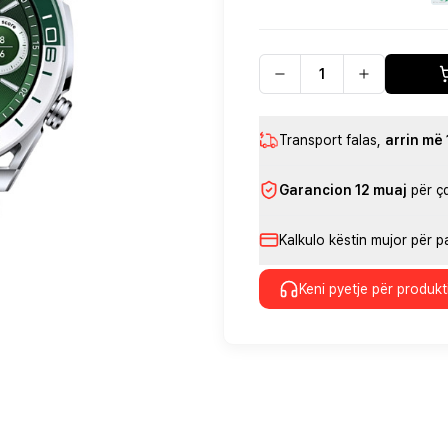
Transport falas
,
arrin më
Garancion 12 muaj
për ç
Kalkulo këstin mujor për 
Keni pyetje për produkt