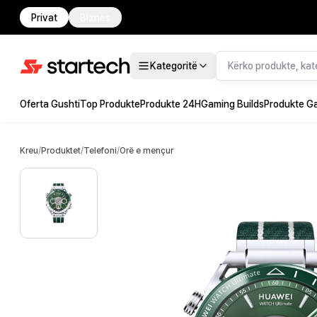
Privat
Biznes
Kategoritë
Oferta Gushti
Top Produkte
Produkte 24H
Gaming Builds
Produkte G
Kreu
/
Produktet
/
Telefoni
/
Orë e mençur