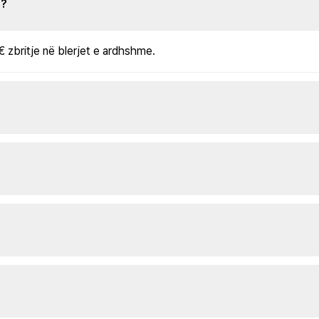
s?
€ zbritje në blerjet e ardhshme.