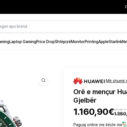
F
aming
Laptop Gaming
Price Drop
Shtëpizë
Monitor
Printing
Apple
Starlink
Ne
|
Më shumë 
Orë e mençur Hu
Gjelbër
1.160,90€
përfshirë T
1.380
Paguaj online me këste me