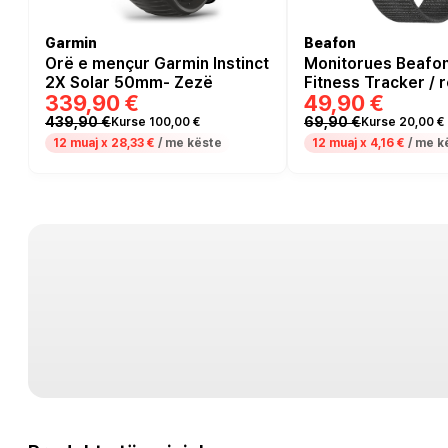
Garmin
Beafon
Orë e mençur Garmin Instinct
Monitorues Beafon 
2X Solar 50mm- Zezë
Fitness Tracker / 
339,90 €
49,90 €
ndaj ujit IP68 / Blu
Mon
439,90 €
69,90 €
Kurse 100,00 €
Kurse 20,00 €
12 muaj x
28,33 €
/ me këste
12 muaj x
4,16 €
/ me k