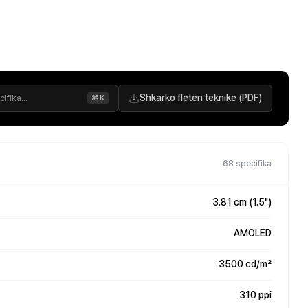
Shkarko fletën teknike (PDF)
⌘K
68 specifika
3.81 cm (1.5")
AMOLED
3500 cd/m²
310 ppi