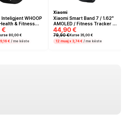
Xiaomi
 Inteligjent WHOOP
Xiaomi Smart Band 7 / 1.62"
Health & Fitness
AMOLED / Fitness Tracker –
 €
44,90 €
– Zezë
Zezë
79,90 €
urse 80,00 €
Kurse 35,00 €
9,16 €
/ me këste
12 muaj x
3,74 €
/ me këste