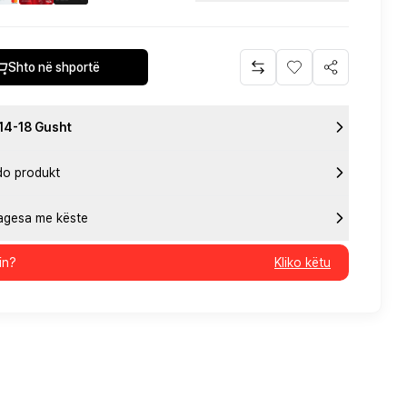
Shto në shportë
 14-18 Gusht
do produkt
pagesa me këste
in?
Kliko këtu