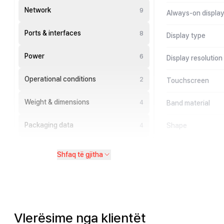
Network
9
Always-on displa
Ports & interfaces
8
Display type
Power
6
Display resolution
Operational conditions
2
Touchscreen
Weight & dimensions
4
Band material
Packaging data
Shape
4
Shfaq të gjitha
Vlerësime nga klientët