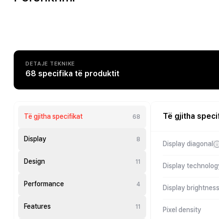
DETAJE TEKNIKE
68 specifika të produktit
Të gjitha speci
Të gjitha specifikat
68
Display
8
Display diagonal
Design
11
Display technolog
Performance
4
Display brightnes
Features
11
Pixel density