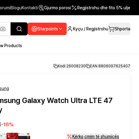
orumi
Blogu
Kontakti
Gjurmo porosi
Regjistrohu dhe fito 5% ulje
Starpoints
Kyçu / Regjistrohu
Shporta
w Products
Kodi 26008230
EAN 8806097625407
sung
msung Galaxy Watch Ultra LTE 47
y
ë
€
-
16
%
Kërko çmim të shumicës