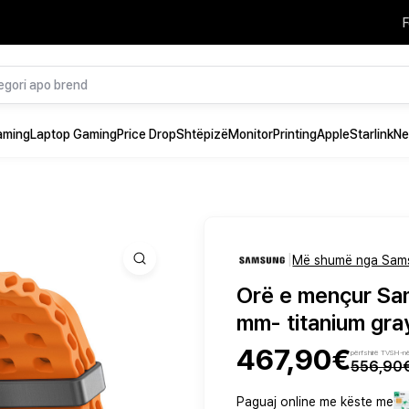
F
aming
Laptop Gaming
Price Drop
Shtëpizë
Monitor
Printing
Apple
Starlink
Ne
|
Më shumë nga Sam
Orë e mençur Sa
mm- titanium gra
467,90€
përfshirë TVSH-n
556,90
Paguaj online me këste me