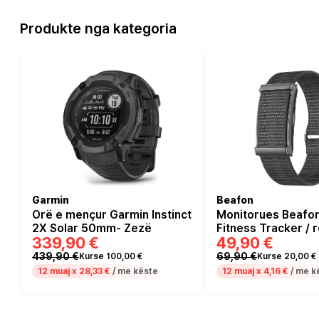
Produkte nga kategoria
Garmin
Beafon
Orë e mençur Garmin Instinct
Monitorues Beafon 
2X Solar 50mm- Zezë
Fitness Tracker / 
339,90 €
49,90 €
ndaj ujit IP68 / Blu
Monitorim (SpO₂) 
439,90 €
69,90 €
Kurse 100,00 €
Kurse 20,00 €
12 muaj x
28,33 €
/ me këste
12 muaj x
4,16 €
/ me k