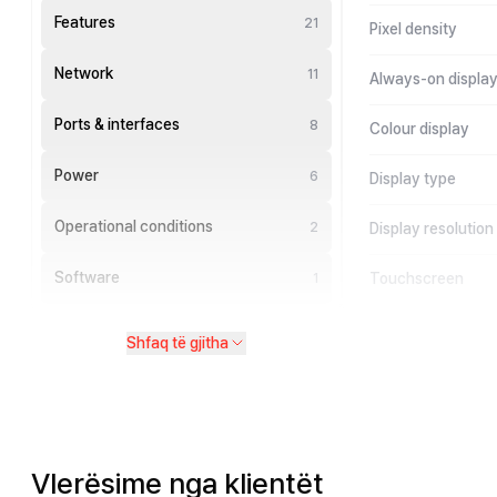
Features
21
Pixel density
Network
11
Always-on displa
Ports & interfaces
8
Colour display
Power
6
Display type
Operational conditions
2
Display resolution
Software
Touchscreen
1
Shfaq të gjitha
Vlerësime nga klientët