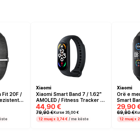
Xiaomi
Xiaomi
Fit 20F /
Xiaomi Smart Band 7 / 1.62"
Orë e me
rezistent
AMOLED / Fitness Tracker –
Smart Band
44,90 €
29,90 
etooth /
Zezë
Amoled / 
– Zezë
Monitori
79,90 €
69,90 €
Kurse 35,00 €
Ku
Control /
ëste
12 muaj x
3,74 €
/ me këste
12 muaj x
2