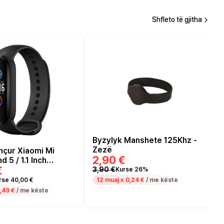
Shfleto të gjitha
Byzylyk Manshete 125Khz -
Zezë
nçur Xiaomi Mi
2,90 €
 5 / 1.1 Inch
€
Heart and Sleep
3,90 €
Kurse 26%
ng / Remote Camera
12 muaj x
0,24 €
/ me këste
rse 40,00 €
 E zezë
,49 €
/ me këste