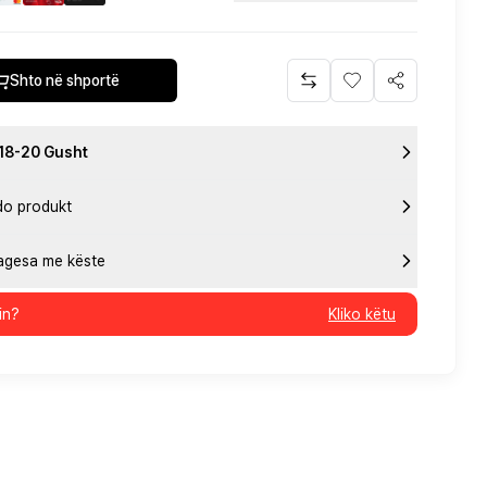
Shto në shportë
 18-20 Gusht
do produkt
pagesa me këste
in?
Kliko këtu