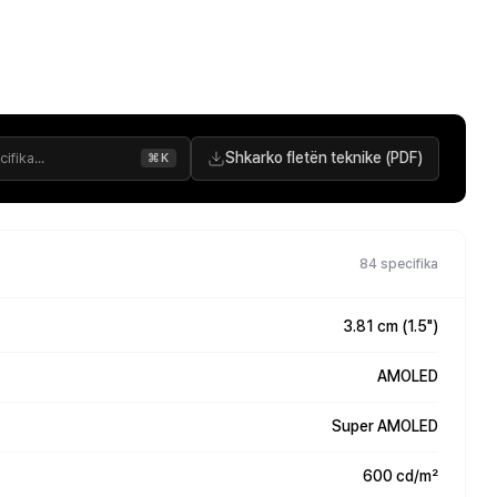
Shkarko fletën teknike (PDF)
⌘K
84 specifika
3.81 cm (1.5")
AMOLED
Super AMOLED
600 cd/m²