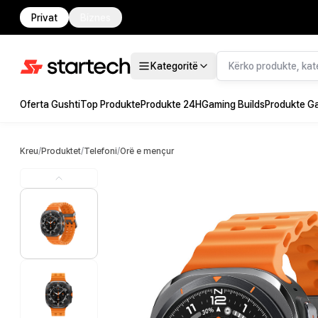
Privat
Biznes
Kategoritë
Oferta Gushti
Top Produkte
Produkte 24H
Gaming Builds
Produkte G
Kreu
/
Produktet
/
Telefoni
/
Orë e mençur