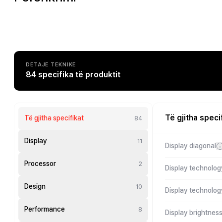
DETAJE TEKNIKE
84 specifika të produktit
Të gjitha speci
Të gjitha specifikat
84
Display
11
Display diagonal
Processor
2
Display technolog
Design
10
Display technolo
Performance
8
Display brightnes