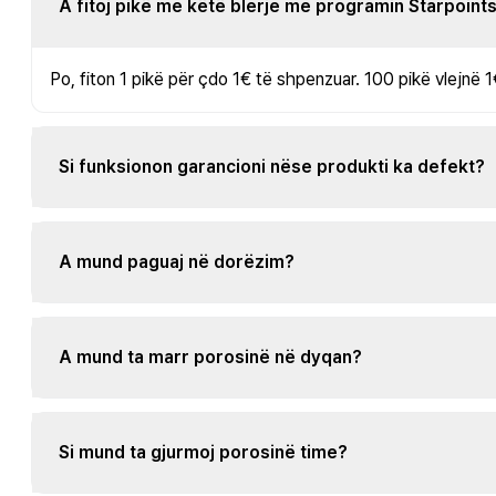
A fitoj pikë me këtë blerje me programin Starpoint
Po, fiton 1 pikë për çdo 1€ të shpenzuar. 100 pikë vlejnë 1
Si funksionon garancioni nëse produkti ka defekt?
A mund paguaj në dorëzim?
A mund ta marr porosinë në dyqan?
Si mund ta gjurmoj porosinë time?