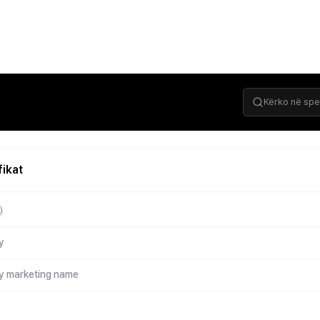
fikat
y
gy marketing name
s