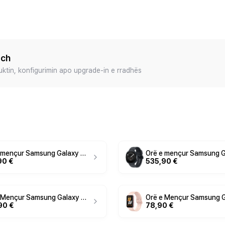
ech
duktin, konfigurimin apo upgrade-in e rradhës
Orë e mençur Samsung Galaxy Watch9 / 44mm - Grafit
90 €
535,90 €
Orë e Mençur Samsung Galaxy Watch9 / 1.3 Inch / Super AMOLED / Touchscreen / Wi-Fi / GPS / LTE / 40mm - Zezë
90 €
78,90 €