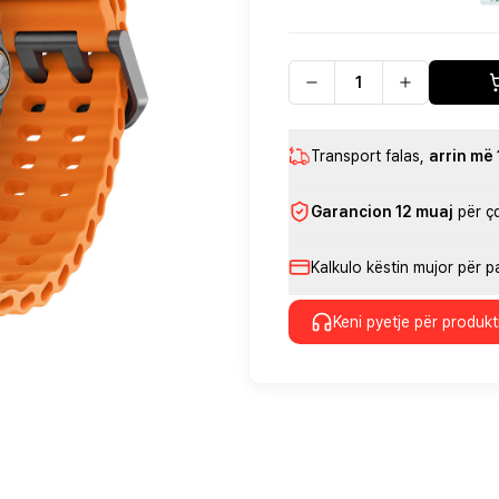
Transport falas
,
arrin më
Garancion 12 muaj
për ç
Kalkulo këstin mujor për 
Keni pyetje për produkt