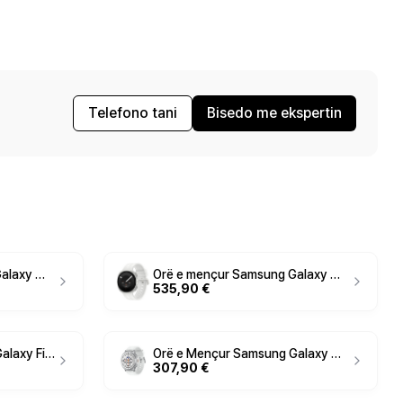
Telefono tani
Bisedo me ekspertin
Orë e mençur Samsung Galaxy Watch9 / 40mm - Grafit
Orë e mençur Samsung Galaxy Watch9 / 40mm / Bluetooth - Krem
535,90 €
Orë e Mençur Samsung Galaxy Fit3 / AMOLED 1.6" / Bluetooth / 256MB / BioTracker - Pink/Gold
Orë e Mençur Samsung Galaxy Watch 8 Classic 46mm / Super AMOLED 1.3" / 2GB / 64GB / Bluetooth / Monitorim Shëndeti & Sportive - E Zezë
307,90 €