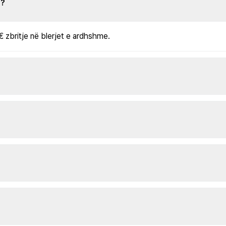
s?
€ zbritje në blerjet e ardhshme.