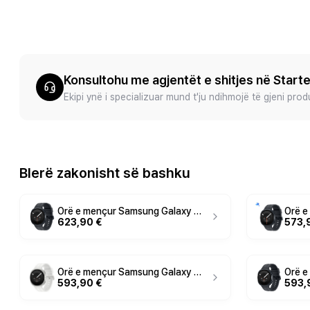
Konsultohu me agjentët e shitjes në Start
Ekipi ynë i specializuar mund t'ju ndihmojë të gjeni pro
Blerë zakonisht së bashku
Orë e mençur Samsung Galaxy Watch9 LTE / 44mm / LTE - Grafit
623,90 €
573,
Orë e mençur Samsung Galaxy Watch9 LTE / 40mm - Krem
593,90 €
593,