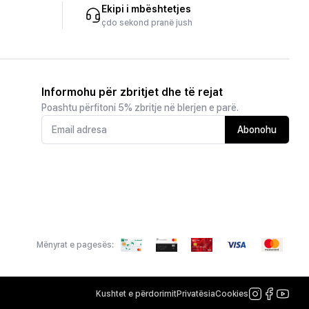
Ekipi i mbështetjes
çdo sekond pranë jush
Informohu për zbritjet dhe të rejat
Poashtu përfitoni 5% zbritje në blerjen e parë.
Abonohu
Mënyrat e pagesës:
Kushtet e përdorimit
Privatësia
Cookies