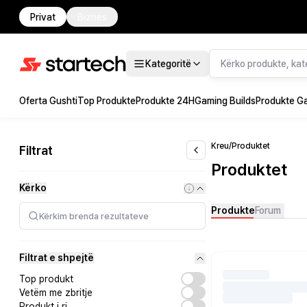
Privat
Biznes
Kategoritë
Oferta Gushti
Top Produkte
Produkte 24H
Gaming Builds
Produkte G
Kreu
/
Produktet
Filtrat
Produktet
Kërko
Produkte
Forum
Filtrat e shpejtë
Top produkt
Vetëm me zbritje
Produkt i ri