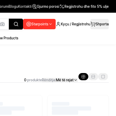
orumi
Blogu
Kontakti
Gjurmo porosi
Regjistrohu dhe fito 5% ulje
Starpoints
Kyçu / Regjistrohu
Shporta
w Products
0
produkte
Rënditja:
Më të rejat