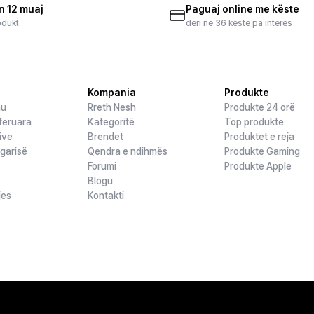
n 12 muaj
Paguaj online me këste
odukt
deri në 36 këste pa interes
Kompania
Produkte
hu
Rreth Nesh
Produkte 24 orë
feruara
Kategoritë
Top produkte
ive
Brendet
Produktet e reja
ogarisë
Qendra e ndihmës
Produkte Gaming
Forumi
Produkte Apple
Blogu
jes
Kontakti