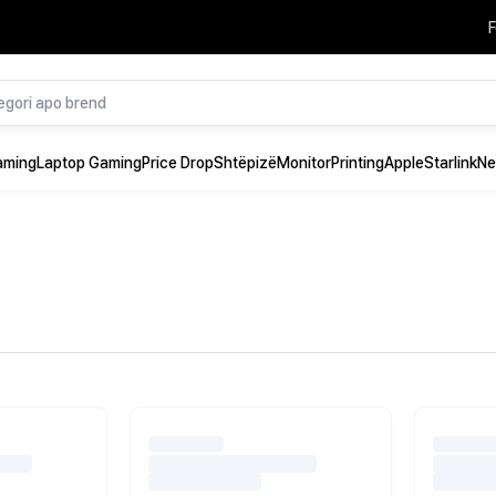
F
aming
Laptop Gaming
Price Drop
Shtëpizë
Monitor
Printing
Apple
Starlink
Ne