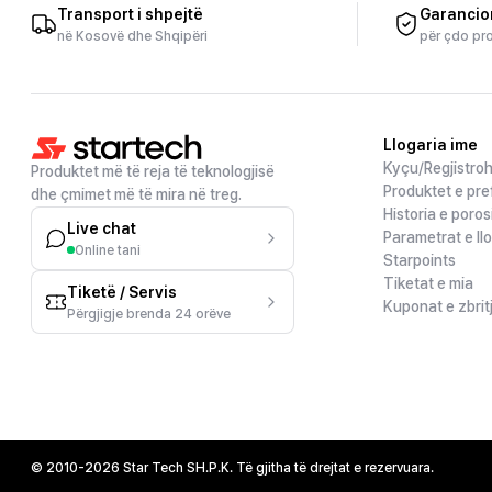
Transport i shpejtë
Garancio
në Kosovë dhe Shqipëri
për çdo pr
Llogaria ime
Kyçu/Regjistro
Produktet më të reja të teknologjisë
Produktet e pre
dhe çmimet më të mira në treg.
Historia e poros
Live chat
Parametrat e ll
Online tani
Starpoints
Tiketat e mia
Tiketë / Servis
Kuponat e zbrit
Përgjigje brenda 24 orëve
© 2010-2026 Star Tech SH.P.K. Të gjitha të drejtat e rezervuara.