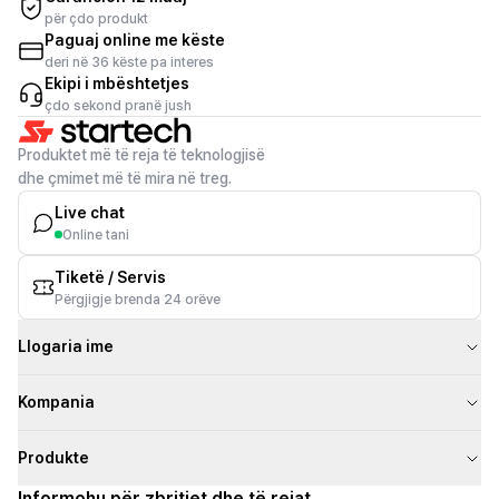
për çdo produkt
Paguaj online me këste
deri në 36 këste pa interes
Ekipi i mbështetjes
çdo sekond pranë jush
Produktet më të reja të teknologjisë
dhe çmimet më të mira në treg.
Live chat
Online tani
Tiketë / Servis
Përgjigje brenda 24 orëve
Llogaria ime
Kompania
Produkte
Informohu për zbritjet dhe të rejat