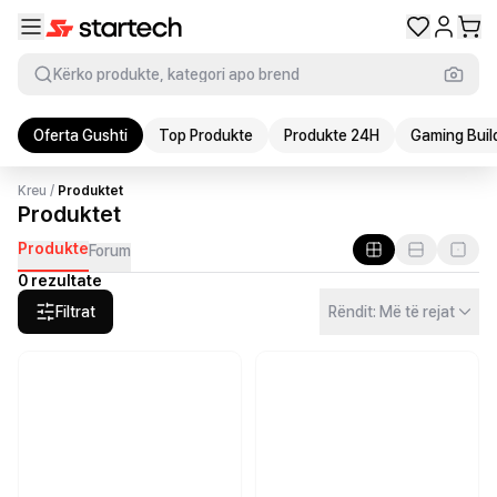
Kërko produkte, kategori apo brend
Oferta Gushti
Top Produkte
Produkte 24H
Gaming Buil
Kreu
/
Produktet
Produktet
Produkte
Forum
0 rezultate
Filtrat
Rëndit: Më të rejat