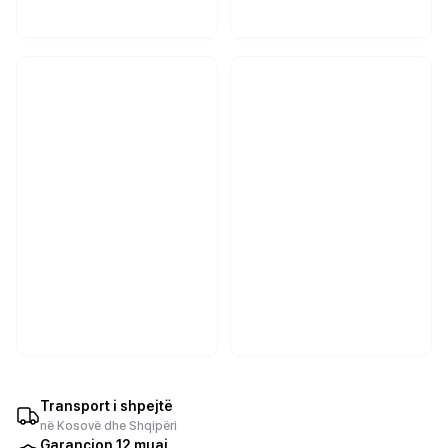
Transport i shpejtë
në Kosovë dhe Shqipëri
Garancion 12 muaj