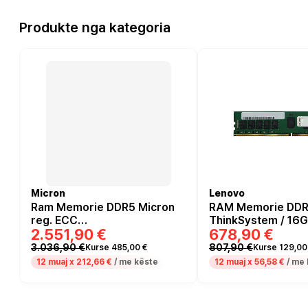
Produkte nga kategoria
Micron
Lenovo
Ram Memorie DDR5 Micron
RAM Memorie DDR
reg. ECC
ThinkSystem / 16G
2.551,90 €
678,90 €
MTC40F2046S1RC56BD2 /
SODIMM / 5600 MH
5600MHz 64GB CL46
pin
3.036,90 €
807,90 €
Kurse 485,00 €
Kurse 129,00
12 muaj x
212,66 €
/ me këste
12 muaj x
56,58 €
/ me 