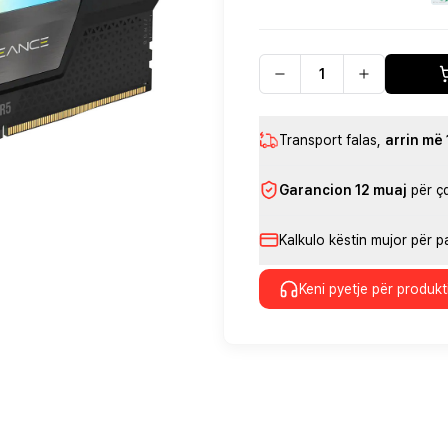
Transport falas
,
arrin më
Garancion 12 muaj
për ç
Kalkulo këstin mujor për 
Keni pyetje për produkt