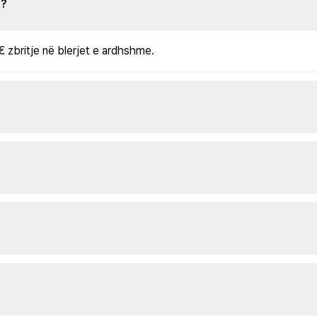
s?
€ zbritje në blerjet e ardhshme.