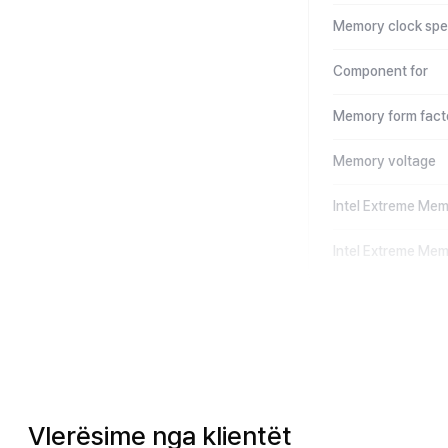
Memory clock sp
Component for
Memory form fact
Memory voltage
Intel Extreme Mem
Intel Extreme Mem
Vlerësime nga klientët