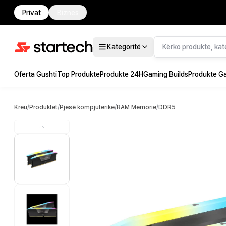
Privat
Biznes
Kategoritë
Oferta Gushti
Top Produkte
Produkte 24H
Gaming Builds
Produkte G
Kreu
/
Produktet
/
Pjesë kompjuterike
/
RAM Memorie
/
DDR5