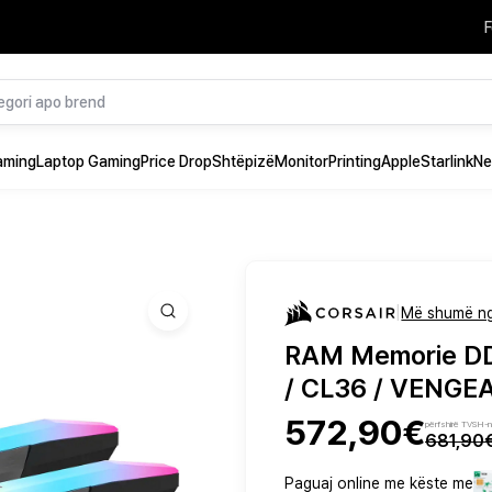
F
aming
Laptop Gaming
Price Drop
Shtëpizë
Monitor
Printing
Apple
Starlink
Ne
|
Më shumë ng
RAM Memorie DD
/ CL36 / VENGEA
572,90€
përfshirë TVSH-
681,90
Paguaj online me këste me