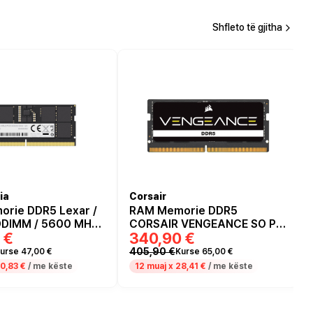
Shfleto të gjitha
ia
Corsair
rie DDR5 Lexar /
RAM Memorie DDR5
ODIMM / 5600 MHz /
CORSAIR VENGEANCE SO PC
 €
340,90 €
62-pin
24GB 4800MHz CL40
405,90 €
urse 47,00 €
Kurse 65,00 €
0,83 €
/ me këste
12 muaj x
28,41 €
/ me këste