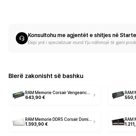
Konsultohu me agjentët e shitjes në Start
Ekipi ynë i specializuar mund t'ju ndihmojë të gjeni pro
Blerë zakonisht së bashku
RAM Memorie Corsair Vengeance RGB 32GB (2×16GB) DDR5 6000MHz CL30 Dual‑Channel Kit / e zezë
643,90 €
550,
RAM Memorie DDR5 Corsair Dominator Titanium RGB 64GB / 6400MHz CL32 Kit / Bardhë
1.393,90 €
1.211