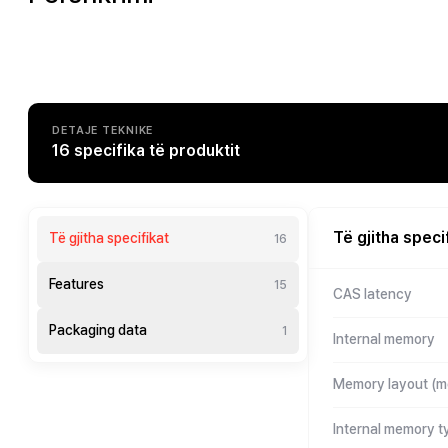
DETAJE TEKNIKE
16 specifika të produktit
Të gjitha speci
Të gjitha specifikat
16
Features
15
CAS latency
Packaging data
1
Internal memory
Memory layout (mo
Internal memory t