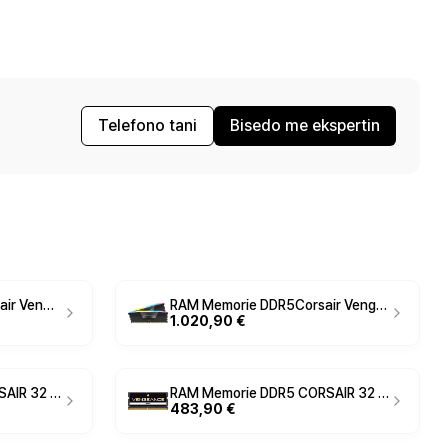
Telefono tani
Bisedo me ekspertin
RAM Memorie DDR5 Corsair Vengeance 32GB / 6000MHz CL30 EXPO
RAM Memorie DDR5Corsair Vengeance RGB 64GB /6000MHz CL40 / Zezë
1.020,90 €
RAM Memorie DDR5 CORSAIR 32 GB / 6400 MT/s – CL36 – VENGEANCE RGB / Bardhë
RAM Memorie DDR5 CORSAIR 32 GB / 4800 MT/s – CL40 – VENGEANCE RGB / Zezë
483,90 €