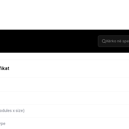
fikat
dules x size)
ype