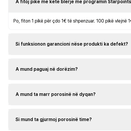
A fitoj pikë me këtë blerje me programin Starpoint
Po, fiton 1 pikë për çdo 1€ të shpenzuar. 100 pikë vlejnë 1
Si funksionon garancioni nëse produkti ka defekt?
A mund paguaj në dorëzim?
A mund ta marr porosinë në dyqan?
Si mund ta gjurmoj porosinë time?