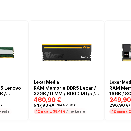
Lexar Media
Lexar Med
5 Lenovo
RAM Memorie DDR5 Lexar /
RAM Memo
B /
32GB / DIMM / 6000 MT/s /
16GB / S
460,90 €
249,90
z / 288-
Dual‑Kit / 2×16GB / CL38 /
CL46 / 2
1.35V
547,90 €
296,90 €
 €
Kurse 87,00 €
K
këste
12 muaj x
38,41 €
/ me këste
12 muaj x
2