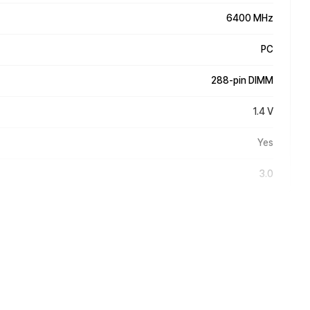
6400 MHz
PC
288-pin DIMM
1.4 V
Yes
3.0