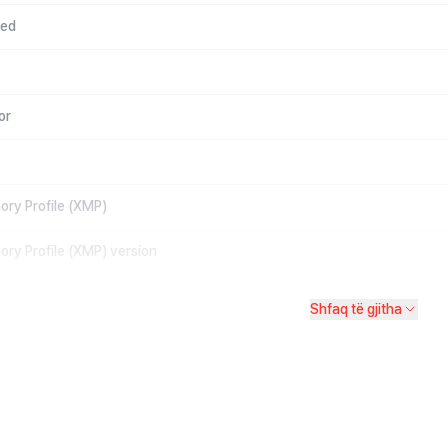
eed
or
ory Profile (XMP)
ory Profile (XMP) version
Shfaq të gjitha