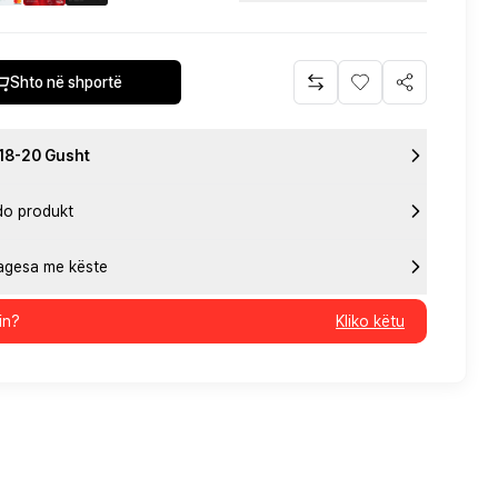
Shto në shportë
 18-20 Gusht
do produkt
pagesa me këste
in?
Kliko këtu