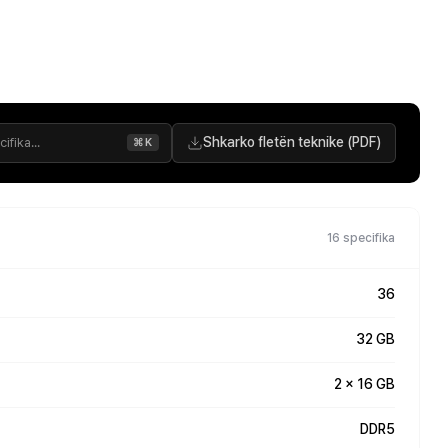
Shkarko fletën teknike (PDF)
⌘K
16 specifika
36
32 GB
2 x 16 GB
DDR5