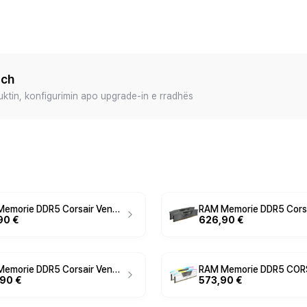
ech
duktin, konfigurimin apo upgrade-in e rradhës
RAM Memorie DDR5 Corsair Vengeance 32GB / 6000MHz CL36 / Zezë
90 €
626,90 €
RAM Memorie DDR5 Corsair Vengeance 96GB / 5200MHz CL44 Kit
,90 €
573,90 €