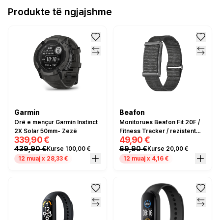
Produkte të ngjajshme
Garmin
Beafon
Orë e mençur Garmin Instinct
Monitorues Beafon Fit 20F /
2X Solar 50mm- Zezë
Fitness Tracker / rezistent
339,90 €
49,90 €
ndaj ujit IP68 / Bluetooth /
439,90 €
69,90 €
Kurse 100,00 €
Kurse 20,00 €
Monitorim (SpO₂) – Zezë
12 muaj x 28,33 €
12 muaj x 4,16 €