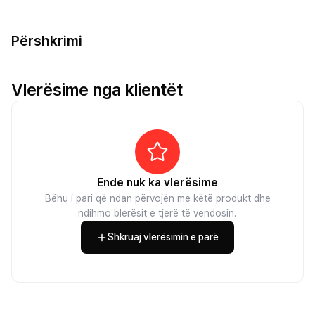
Përshkrimi
Vlerësime nga klientët
Ende nuk ka vlerësime
Bëhu i pari që ndan përvojën me këtë produkt dhe
ndihmo blerësit e tjerë të vendosin.
Shkruaj vlerësimin e parë