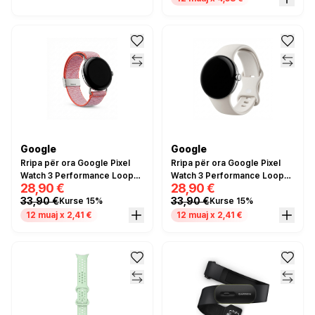
Google
Google
Rripa për ora Google Pixel
Rripa për ora Google Pixel
Watch 3 Performance Loop
Watch 3 Performance Loop
28,90 €
28,90 €
Band / 45mm - Rozë
Band / 41mm - Porcelain
33,90 €
33,90 €
Kurse 15%
Kurse 15%
12 muaj x 2,41 €
12 muaj x 2,41 €