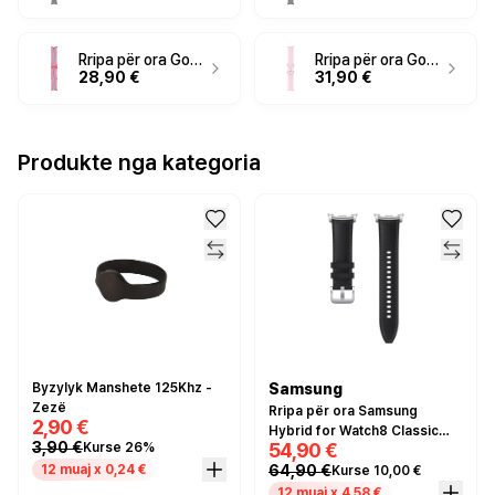
Rripa për ora Google Pixel Watch 3 - 45mm Woven Band - Rozë
Rripa për ora Google Pixel Watch 3 - 41mm Active Band S - Rozë
28,90 €
31,90 €
Produkte nga kategoria
Byzylyk Manshete 125Khz -
Samsung
Zezë
Rripa për ora Samsung
2,90 €
Hybrid for Watch8 Classic
3,90 €
54,90 €
Kurse 26%
(S/M/L) - Zezë
64,90 €
12 muaj x 0,24 €
Kurse 10,00 €
12 muaj x 4,58 €