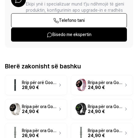
Ekipi ynë i specializuar mund t'ju ndihmojë të gjeni
produktin, konfigurimin apo upgrade-in e rradhës
Telefono tani
Bisedo me ekspertin
Blerë zakonisht së bashku
Rrip për orë Google Pixel Watch Woven Band for Pixel Watch 137 - 203 mm- Gjelbër e mbyllur
Rripa për ora Google Pixel Watch 3 / Woven Band / 41 mm - Rozë
28,90 €
24,90 €
Rripa për ora Google Pixel Watch 3 / Active Band / 45 mm / Large – Bezhë e hapur
Rripa për ora Google Pixel Watch 3 / Band Active / 45 mm – Zezë
24,90 €
24,90 €
Rripa për ora Google Pixel Watch 3 / Active Band / 45 mm / Large - Gri
Rripa për ora Google Pixel Watch 3 / Active Sport Band / 45 mm / Small - Gri
26,90 €
24,90 €