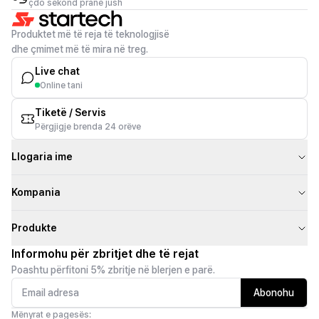
çdo sekond pranë jush
Produktet më të reja të teknologjisë
dhe çmimet më të mira në treg.
Live chat
Online tani
Tiketë / Servis
Përgjigje brenda 24 orëve
Llogaria ime
Kompania
Produkte
Informohu për zbritjet dhe të rejat
Poashtu përfitoni 5% zbritje në blerjen e parë.
Abonohu
Mënyrat e pagesës: