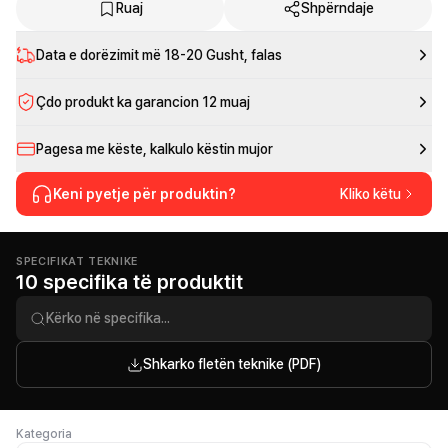
Ruaj
Shpërndaje
Data e dorëzimit më
18-20 Gusht
, falas
Çdo produkt ka garancion 12 muaj
Pagesa me këste, kalkulo këstin mujor
Keni pyetje për produktin?
Kliko këtu
SPECIFIKAT TEKNIKE
10 specifika të produktit
Shkarko fletën teknike (PDF)
Kategoria