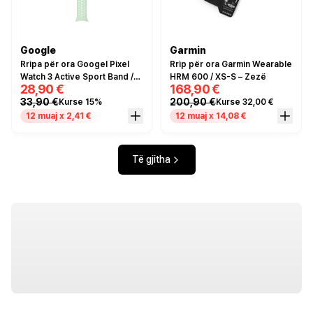
Google
Garmin
Rripa për ora Googel Pixel
Rrip për ora Garmin Wearable
Watch 3 Active Sport Band /
HRM 600 / XS-S – Zezë
28,90 €
168,90 €
41mm / L - Gjelbër e hapur
33,90 €
200,90 €
Kurse 15%
Kurse 32,00 €
12 muaj x 2,41 €
12 muaj x 14,08 €
Të gjitha