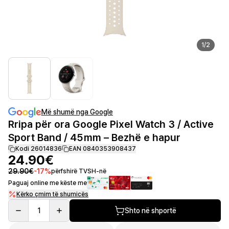
1
/
2
Më shumë nga Google
Rripa për ora Google Pixel Watch 3 / Active
Sport Band / 45 mm – Bezhë e hapur
Kodi 26014836
EAN 0840353908437
24.90€
29.90€
-
17
%
përfshirë TVSH-në
Paguaj online me këste me
Kërko çmim të shumicës
1
Shto në shportë