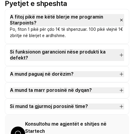
Pyetjet e shpeshta
A fitoj pikë me këtë blerje me programin
Starpoints?
Po, fiton 1 pikë për çdo 1€ të shpenzuar. 100 pikë vlejnë 1€
zbritje në blerjet e ardhshme.
Si funksionon garancioni nëse produkti ka
defekt?
A mund paguaj në dorëzim?
A mund ta marr porosinë në dyqan?
Si mund ta gjurmoj porosinë time?
Konsultohu me agjentët e shitjes në
Startech