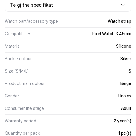
Të gjitha specifikat
Watch part/accessory type
Watch strap
Compatibility
Pixel Watch 3 45mm
Material
Silicone
Buckle colour
Silver
Size (S/M/L)
S
Product main colour
Beige
Gender
Unisex
Consumer life stage
Adult
Warranty period
2 year(s)
Quantity per pack
1 pc(s)