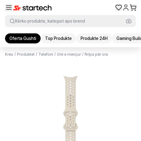
Kërko produkte, kategori apo brend
Oferta Gushti
Top Produkte
Produkte 24H
Gaming Buil
Kreu
/
Produktet
/
Telefoni
/
Orë e mençur
/
Rripa për ora