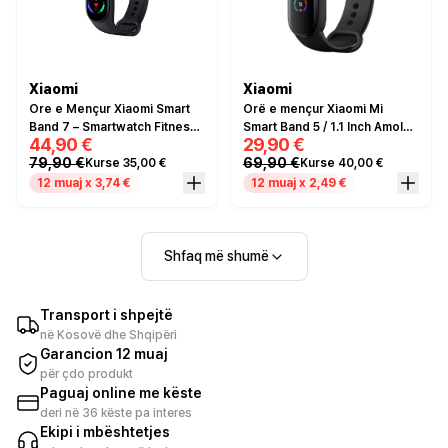
Xiaomi
Xiaomi
Ore e Mençur Xiaomi Smart
Orë e mençur Xiaomi Mi
Band 7 – Smartwatch Fitness
Smart Band 5 / 1.1 Inch Amoled
44,90 €
29,90 €
me AMOLED 1.62
/ Heart and Sleep Monitoring
79,90 €
69,90 €
Kurse 35,00 €
Kurse 40,00 €
/ Remote Camera Control / E
zezë
12 muaj x 3,74 €
12 muaj x 2,49 €
Shfaq më shumë
Transport i shpejtë
në Kosovë dhe Shqipëri
Garancion 12 muaj
për çdo produkt
Paguaj online me këste
deri në 36 këste pa interes
Ekipi i mbështetjes