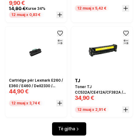
9,90 €
Compatible
DCP7030/7040 (2.6k.)
14,90 €
12 muaj x 5,42 €
Kurse 34%
TN2120 - Compatible
12 muaj x 0,83 €
Cartridge për Lexmark E260 /
TJ
E360 / E460 / Dell2330 /
Toner TJ
44,90 €
E260X22G / Compatible
CC532A/CE412A/CF382A /
34,90 €
Për HP Color LaserJet
12 muaj x 3,74 €
Cm2320fxi / CP2020 / 2024 /
2025 / 2026 / 2027 / CM2320
12 muaj x 2,91 €
MFP Series / LaserJet Pro
300 / Pro 400 color M351a /
M451dn MFP / M375nw /
Të gjitha
M475dn / M476dn MFP / I
verdhë / Compatible