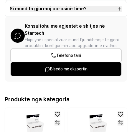
Si mund ta gjurmoj porosinë time?
Konsultohu me agjentët e shitjes në
Startech
Ekipi ynë i specializuar mund t'ju ndihmojë të gjeni
produktin, konfigurimin apo upgrade-in e rradhës
Telefono tani
Bisedo me ekspertin
Produkte nga kategoria