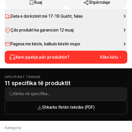
Ruaj
Shpërndaje
Data e dorëzimit më
17-19 Gusht
, falas
Çdo produkt ka garancion 12 muaj
Pagesa me këste, kalkulo këstin mujor
Keni pyetje për produktin?
Kliko këtu
SPECIFIKAT TEKNIKE
11 specifika të produktit
Shkarko fletën teknike (PDF)
Kategoria