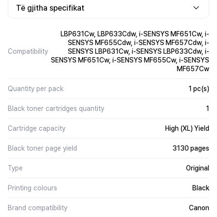
Të gjitha specifikat
LBP631Cw, LBP633Cdw, i-SENSYS MF651Cw, i-
SENSYS MF655Cdw, i-SENSYS MF657Cdw, i-
Compatibility
SENSYS LBP631Cw, i-SENSYS LBP633Cdw, i-
SENSYS MF651Cw, i-SENSYS MF655Cw, i-SENSYS
MF657Cw
Quantity per pack
1 pc(s)
Black toner cartridges quantity
1
Cartridge capacity
High (XL) Yield
Black toner page yield
3130 pages
Type
Original
Printing colours
Black
Brand compatibility
Canon