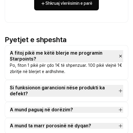
Shkruaj vlerësimin e parë
Pyetjet e shpeshta
A fitoj pikë me këtë blerje me programin
Starpoints?
Po, fiton 1 pikë për çdo 1€ të shpenzuar. 100 pikë vlejnë 1€
zbritje në blerjet e ardhshme.
Si funksionon garancioni nëse produkti ka
defekt?
A mund paguaj në dorëzim?
A mund ta marr porosinë në dyqan?