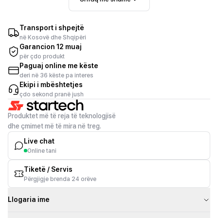
M475dw / I zi / Compatible
Transport i shpejtë
në Kosovë dhe Shqipëri
Garancion 12 muaj
për çdo produkt
Paguaj online me këste
deri në 36 këste pa interes
Ekipi i mbështetjes
çdo sekond pranë jush
Produktet më të reja të teknologjisë
dhe çmimet më të mira në treg.
Live chat
Online tani
Tiketë / Servis
Përgjigje brenda 24 orëve
Llogaria ime