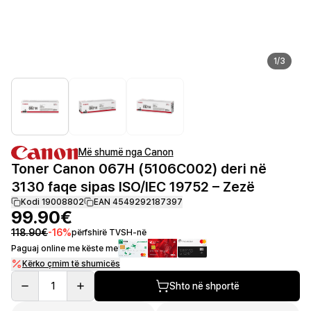
1
/
3
Më shumë nga Canon
Toner Canon 067H (5106C002) deri në
3130 faqe sipas ISO/IEC 19752 – Zezë
Kodi 19008802
EAN 4549292187397
99.90€
118.90€
-
16
%
përfshirë TVSH-në
Paguaj online me këste me
Kërko çmim të shumicës
1
Shto në shportë