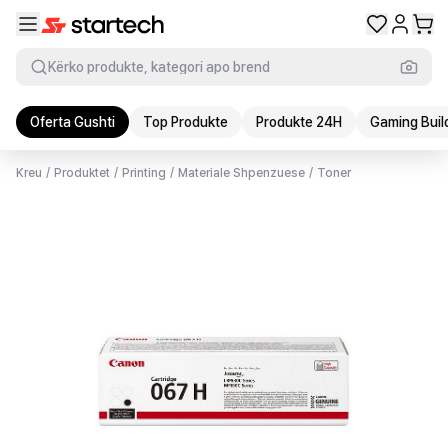
Kërko produkte, kategori apo brend
Oferta Gushti
Top Produkte
Produkte 24H
Gaming Buil
Kreu
/
Produktet
/
Printing
/
Materiale Shpenzuese
/
Toner