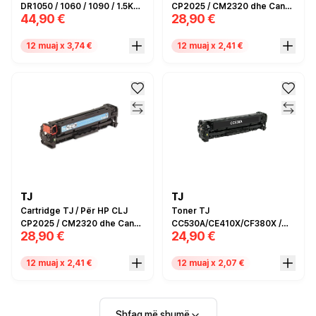
DR1050 / 1060 / 1090 / 1.5K
CP2025 / CM2320 dhe Canon
44,90 €
28,90 €
faqe / Compatible
MF8350 / Zëvendësim për
Canon no.718 dhe HP
CC532A / CE412A / CF382A / I
12 muaj x 3,74 €
12 muaj x 2,41 €
verdhë / Compatible
TJ
TJ
Cartridge TJ / Për HP CLJ
Toner TJ
CP2025 / CM2320 dhe Canon
CC530A/CE410X/CF380X /
28,90 €
24,90 €
MF8350 / Zëvendësim për
Për HP Color laserJet CP /
Canon no.718 dhe HP CC531A
CM2320 MFP Series / Color
/ CE411A / CF381A / Cyan /
laserJet Pro M MFP /
12 muaj x 2,41 €
12 muaj x 2,07 €
Compatible
LaserJet Enterprise 300
color M351 / MFP M375nw /
LaserJet Enterprise 400
color M / MFP M475dn dhe
Shfaq më shumë