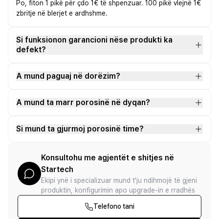
Po, fiton 1 pikë për çdo 1€ të shpenzuar. 100 pikë vlejnë 1€
zbritje në blerjet e ardhshme.
Si funksionon garancioni nëse produkti ka
defekt?
A mund paguaj në dorëzim?
A mund ta marr porosinë në dyqan?
Si mund ta gjurmoj porosinë time?
Konsultohu me agjentët e shitjes në
Startech
Ekipi ynë i specializuar mund t'ju ndihmojë të gjeni
produktin, konfigurimin apo upgrade-in e rradhës
Telefono tani