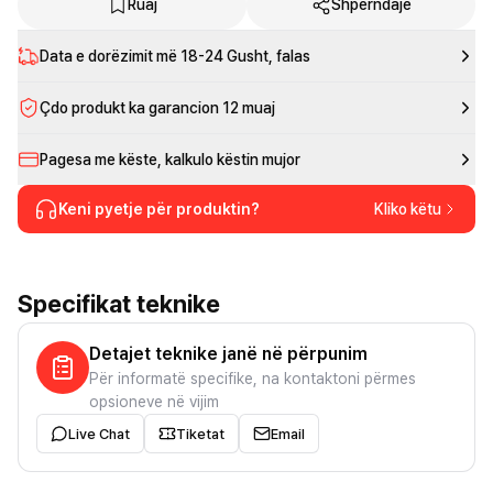
Ruaj
Shpërndaje
Data e dorëzimit më
18-24 Gusht
, falas
Çdo produkt ka garancion 12 muaj
Pagesa me këste, kalkulo këstin mujor
Keni pyetje për produktin?
Kliko këtu
Specifikat teknike
Detajet teknike janë në përpunim
Për informatë specifike, na kontaktoni përmes
opsioneve në vijim
Live Chat
Tiketat
Email