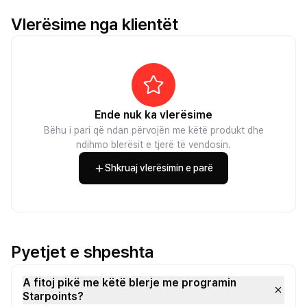
Vlerësime nga klientët
Ende nuk ka vlerësime
Bëhu i pari që ndan përvojën me këtë produkt dhe
ndihmo blerësit e tjerë të vendosin.
Shkruaj vlerësimin e parë
Pyetjet e shpeshta
A fitoj pikë me këtë blerje me programin
Starpoints?