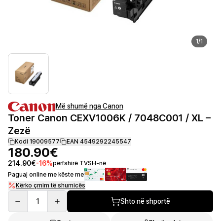
1
/
1
Më shumë nga Canon
Toner Canon CEXV1006K / 7048C001 / XL –
Zezë
Kodi 19009577
EAN 4549292245547
180.90€
214.90€
-
16
%
përfshirë TVSH-në
Paguaj online me këste me
Kërko çmim të shumicës
1
Shto në shportë