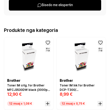
Bisedo me ekspertin
Produkte nga kategoria
Brother
Brother
Toner IM crtg. for Brother
Toner IM Ink for Brother
MFCJ3530DW black (3000p.),
DCP-T300/
12,90 €
8,99 €
LC3619/3617XLB –
500W/700W/800W black
Compatible
bottle 115ml – Compatible
12 muaj x 1,08 €
12 muaj x 0,75 €