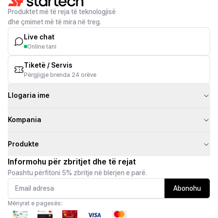
Produktet më të reja të teknologjisë
dhe çmimet më të mira në treg.
Live chat
Online tani
Tiketë / Servis
Përgjigje brenda 24 orëve
Llogaria ime
Kompania
Produkte
Informohu për zbritjet dhe të rejat
Poashtu përfitoni 5% zbritje në blerjen e parë.
Abonohu
Mënyrat e pagesës: