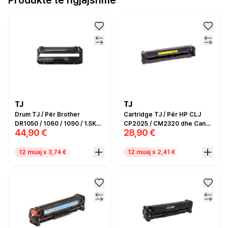
Produkte të ngjajshme
TJ
TJ
Drum TJ / Për Brother
Cartridge TJ / Për HP CLJ
DR1050 / 1060 / 1090 / 1.5K
CP2025 / CM2320 dhe Canon
44,90 €
28,90 €
faqe / Compatible
MF8350 / Zëvendësim për
Canon no.718 dhe HP
CC532A / CE412A / CF382A / I
12 muaj x 3,74 €
12 muaj x 2,41 €
verdhë / Compatible