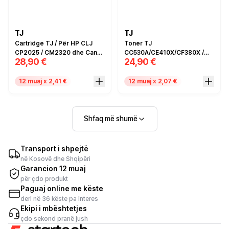
TJ
TJ
Cartridge TJ / Për HP CLJ
Toner TJ
CP2025 / CM2320 dhe Canon
CC530A/CE410X/CF380X /
28,90 €
24,90 €
MF8350 / Zëvendësim për
Për HP Color laserJet CP /
Canon no.718 dhe HP CC531A
CM2320 MFP Series / Color
/ CE411A / CF381A / Cyan /
laserJet Pro M MFP /
12 muaj x 2,41 €
12 muaj x 2,07 €
Compatible
LaserJet Enterprise 300
color M351 / MFP M375nw /
LaserJet Enterprise 400
color M / MFP M475dn dhe
Shfaq më shumë
M475dw / I zi / Compatible
Transport i shpejtë
në Kosovë dhe Shqipëri
Garancion 12 muaj
për çdo produkt
Paguaj online me këste
deri në 36 këste pa interes
Ekipi i mbështetjes
çdo sekond pranë jush