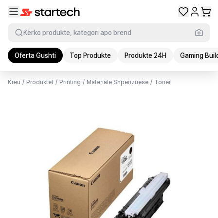
Kërko produkte, kategori apo brend
Oferta Gushti
Top Produkte
Produkte 24H
Gaming Buil
Kreu
/
Produktet
/
Printing
/
Materiale Shpenzuese
/
Toner