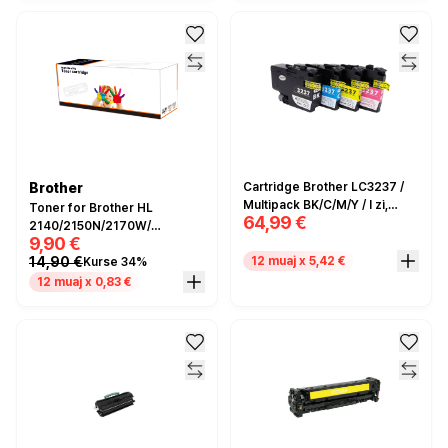
Brother
Cartridge Brother LC3237 /
Multipack BK/C/M/Y / I zi,
Toner for Brother HL
64,99 €
Cyan, Magenta dhe I verdhë /
2140/2150N/2170W/
9,90 €
Compatible
DCP7030/7040 (2.6k.)
14,90 €
12 muaj x 5,42 €
Kurse 34%
TN2120 - Compatible
12 muaj x 0,83 €