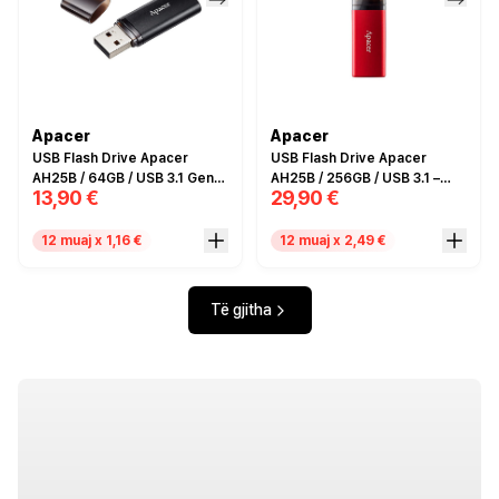
Apacer
Apacer
USB Flash Drive Apacer
USB Flash Drive Apacer
AH25B / 64GB / USB 3.1 Gen1
AH25B / 256GB / USB 3.1 –
13,90 €
29,90 €
– Zezë
Kuqe
12 muaj x 1,16 €
12 muaj x 2,49 €
Të gjitha