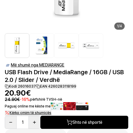
1
/
4
Më shumë nga MEDIARANGE
USB Flash Drive / MediaRange / 16GB / USB
2.0 / Slider / Verdhë
Kodi 26016037
EAN 4260283118199
20.90€
24.90€
-
16
%
përfshirë TVSH-në
Paguaj online me këste me
Kërko çmim të shumicës
1
Shto në shportë