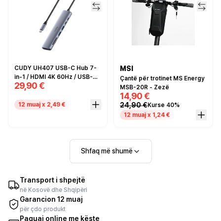
CUDY UH407 USB-C Hub 7-
MSI
in-1 / HDMI 4K 60Hz / USB-A
Çantë për trotinet MS Energy
29,90 €
+ USB-C / SD + TF / PD 100W
MSB-20R - Zezë
14,90 €
24,90 €
12 muaj x 2,49 €
Kurse 40%
12 muaj x 1,24 €
Shfaq më shumë
Transport i shpejtë
në Kosovë dhe Shqipëri
Garancion 12 muaj
për çdo produkt
Paguaj online me këste