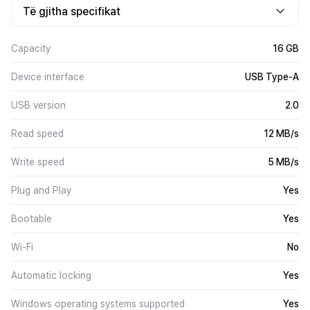
Të gjitha specifikat
Capacity
16 GB
Device interface
USB Type-A
USB version
2.0
Read speed
12 MB/s
Write speed
5 MB/s
Plug and Play
Yes
Bootable
Yes
Wi-Fi
No
Automatic locking
Yes
Windows operating systems supported
Yes