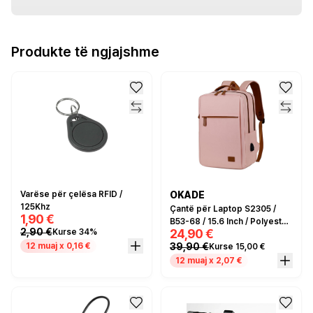
Produkte të ngjajshme
Varëse për çelësa RFID /
OKADE
125Khz
Çantë për Laptop S2305 /
1,90 €
B53-68 / 15.6 Inch / Polyester
2,90 €
24,90 €
Kurse 34%
/ Water-Repellent / Wear-
39,90 €
12 muaj x 0,16 €
Kurse 15,00 €
resistant / USB Charging /
Pink
12 muaj x 2,07 €