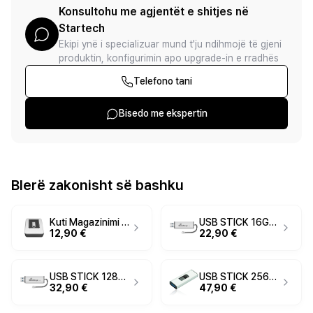
Konsultohu me agjentët e shitjes në
Startech
Ekipi ynë i specializuar mund t'ju ndihmojë të gjeni
produktin, konfigurimin apo upgrade-in e rradhës
Telefono tani
Bisedo me ekspertin
Blerë zakonisht së bashku
Kuti Magazinimi MediaRange BOX902 / për USB Flash Drive - Argjend
USB STICK 16GB USB 3.2 MEDIARANGE MR915 USB A / Micro USB
12,90 €
22,90 €
USB STICK 128GB USB 3.2 MEDIARANGE MR918 USB A / Micro USB
USB STICK 256GB MEDIARANGE, USB 3.0
32,90 €
47,90 €