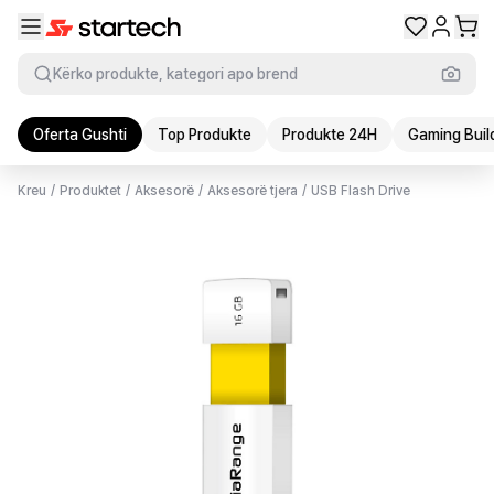
Kërko produkte, kategori apo brend
Oferta Gushti
Top Produkte
Produkte 24H
Gaming Buil
Kreu
/
Produktet
/
Aksesorë
/
Aksesorë tjera
/
USB Flash Drive