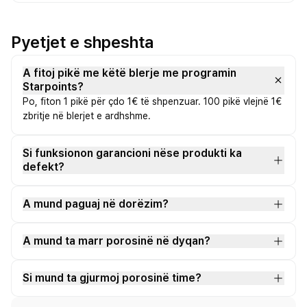
Pyetjet e shpeshta
A fitoj pikë me këtë blerje me programin
Starpoints?
Po, fiton 1 pikë për çdo 1€ të shpenzuar. 100 pikë vlejnë 1€
zbritje në blerjet e ardhshme.
Si funksionon garancioni nëse produkti ka
defekt?
A mund paguaj në dorëzim?
A mund ta marr porosinë në dyqan?
Si mund ta gjurmoj porosinë time?