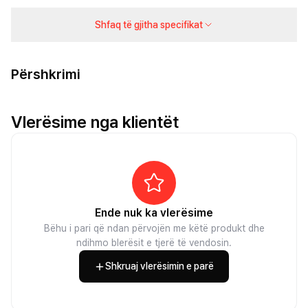
Shfaq të gjitha specifikat
Përshkrimi
Vlerësime nga klientët
Ende nuk ka vlerësime
Bëhu i pari që ndan përvojën me këtë produkt dhe
ndihmo blerësit e tjerë të vendosin.
Shkruaj vlerësimin e parë