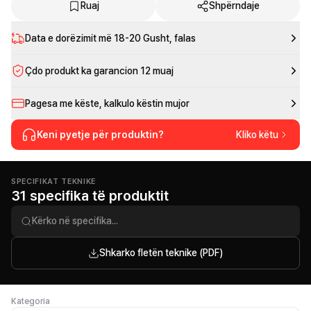
Ruaj
Shpërndaje
Data e dorëzimit më
18-20 Gusht
, falas
Çdo produkt ka garancion 12 muaj
Pagesa me këste, kalkulo këstin mujor
Keni pyetje për produktin?
Kliko këtu
SPECIFIKAT TEKNIKE
31 specifika të produktit
Shkarko fletën teknike (PDF)
Kategoria