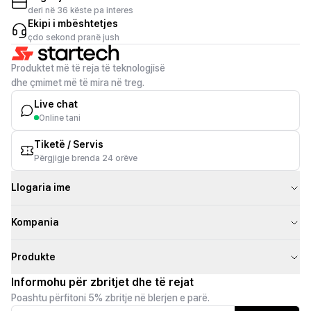
deri në 36 këste pa interes
Ekipi i mbështetjes
çdo sekond pranë jush
Produktet më të reja të teknologjisë
dhe çmimet më të mira në treg.
Live chat
Online tani
Tiketë / Servis
Përgjigje brenda 24 orëve
Llogaria ime
Kompania
Produkte
Informohu për zbritjet dhe të rejat
Poashtu përfitoni 5% zbritje në blerjen e parë.