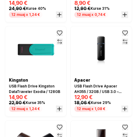
14,90 €
8,90 €
Type-C - Zezë
USB 3.2 Gen 1
24,90 €
12,90 €
Kurse 40%
Kurse 31%
12 muaj x 1,24 €
12 muaj x 0,74 €
Kingston
Apacer
USB Flash Drive Kingston
USB Flash Drive Apacer
DataTraveler Exodia / 128GB
AH355 / 32GB / USB 3.0 –
14,90 €
12,90 €
Zezë
22,90 €
18,06 €
Kurse 35%
Kurse 29%
12 muaj x 1,24 €
12 muaj x 1,08 €