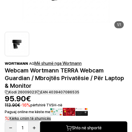
1
/
1
Më shumë nga Wortmann
Webcam Wortmann TERRA Webcam
Guardian / Mbrojtës Privatësie / Për Laptop
& Monitor
Kodi 26009023
EAN 4039407086535
95.90€
113.90€
-
16
%
përfshirë TVSH-në
Paguaj online me këste me
Kërko çmim të shumicës
1
Shto në shportë