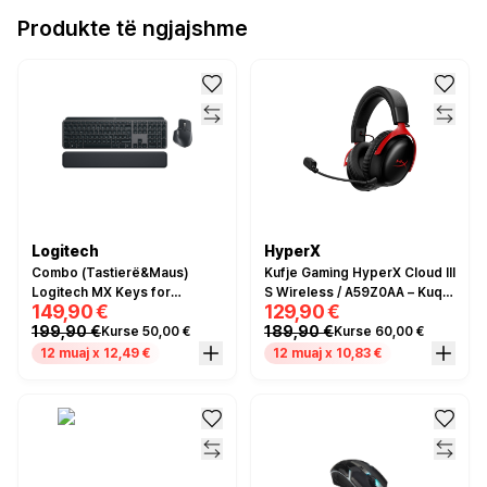
Produkte të ngjajshme
Logitech
HyperX
Combo (Tastierë&Maus)
Kufje Gaming HyperX Cloud III
Logitech MX Keys for
S Wireless / A59Z0AA – Kuqe
149,90 €
129,90 €
Business QWERTZ - Grafit
/ Zezë
199,90 €
189,90 €
Kurse 50,00 €
Kurse 60,00 €
12 muaj x 12,49 €
12 muaj x 10,83 €