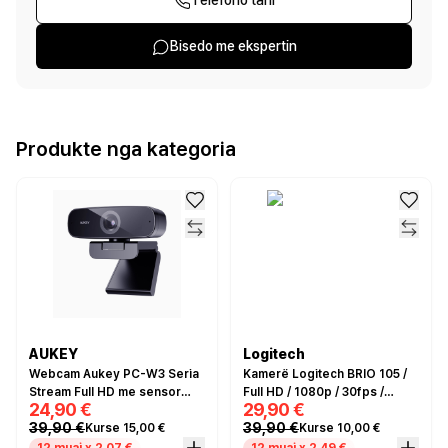
Telefono tani
Bisedo me ekspertin
Produkte nga kategoria
AUKEY
Logitech
Webcam Aukey PC-W3 Seria
Kamerë Logitech BRIO 105 /
Stream Full HD me sensor
Full HD / 1080p / 30fps /
24,90 €
29,90 €
1/2.9"-CMOS e zezë
Auto-Light Balance /
39,90 €
39,90 €
Kurse 15,00 €
Kurse 10,00 €
Microphone / USB-A - Zezë