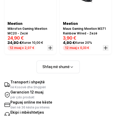
Meetion
Meetion
Mikrofon Gaming Meetion
Maus Gaming Meetion M371
MC20 - Zezë
Rainbow Wired - Zezë
24,90 €
3,90 €
34,90 €
4,90 €
Kurse 10,00 €
Kurse 20%
12 muaj x 2,07 €
12 muaj x 0,33 €
Shfaq më shumë
Transport i shpejtë
në Kosovë dhe Shqipëri
Garancion 12 muaj
për çdo produkt
Paguaj online me këste
deri në 36 këste pa interes
Ekipi i mbështetjes