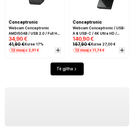
Conceptronic
Conceptronic
Webcam Conceptronic
Webcam Conceptronic / USB-
AMDIS04B / USB 2.0 / Full HD
A & USB-C / 4K Ultra HD /
34,90 €
140,90 €
/ 65° / Built-in Microphone -
60fps / 120° / Built-in
41,90 €
167,90 €
Kurse 17%
Kurse 27,00 €
Zezë
Microphone - Zezë
12 muaj x 2,91 €
12 muaj x 11,74 €
Të gjitha