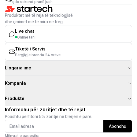
çdo sekond pranë jush
Produktet më të reja të teknologjisë
dhe çmimet më të mira në treg.
Live chat
Online tani
Tiketë / Servis
Përgjigje brenda 24 orëve
Llogaria ime
Kompania
Produkte
Informohu për zbritjet dhe të rejat
Poashtu përfitoni 5% zbritje në blerjen e parë.
Abonohu
Mënyrat e pagesës: