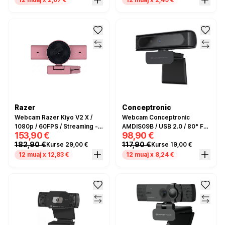
12 muaj x 2,07 €
12 muaj x 2,49 €
Razer
Conceptronic
Webcam Razer Kiyo V2 X /
Webcam Conceptronic
1080p / 60FPS / Streaming -
AMDIS09B / USB 2.0 / 80° Full
153,90 €
98,90 €
Rozë
HD / 30FPS / Built-in
182,90 €
117,90 €
Kurse 29,00 €
Kurse 19,00 €
Microphone - Zezë
12 muaj x 12,83 €
12 muaj x 8,24 €