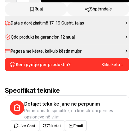
Ruaj
Shpërndaje
Data e dorëzimit më
17-19 Gusht
, falas
Çdo produkt ka garancion 12 muaj
Pagesa me këste, kalkulo këstin mujor
Keni pyetje për produktin?
Kliko këtu
Specifikat teknike
Detajet teknike janë në përpunim
Për informatë specifike, na kontaktoni përmes
opsioneve në vijim
Live Chat
Tiketat
Email