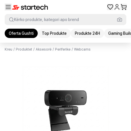
Kërko produkte, kategori apo brend
Oferta Gushti
Top Produkte
Produkte 24H
Gaming Buil
Kreu
/
Produktet
/
Aksesorë
/
Periferike
/
Webcams