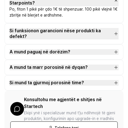
Starpoints?
Po, fiton 1 pikë për çdo 1€ të shpenzuar. 100 pikë vlejnë 1€
zbritje në blerjet e ardhshme.
Si funksionon garancioni nëse produkti ka
defekt?
A mund paguaj në dorëzim?
A mund ta marr porosinë në dyqan?
Si mund ta gjurmoj porosinë time?
Konsultohu me agjentët e shitjes në
Startech
Ekipi ynë i specializuar mund t'ju ndihmojë të gjeni
produktin, konfigurimin apo upgrade-in e rradhës