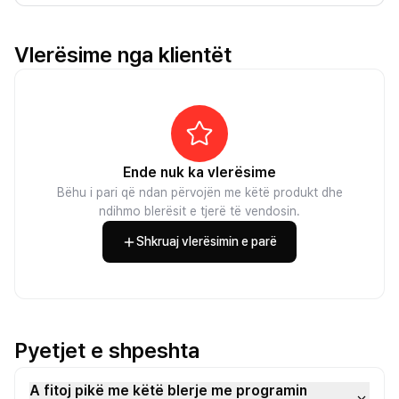
Vlerësime nga klientët
Ende nuk ka vlerësime
Bëhu i pari që ndan përvojën me këtë produkt dhe
ndihmo blerësit e tjerë të vendosin.
Shkruaj vlerësimin e parë
Pyetjet e shpeshta
A fitoj pikë me këtë blerje me programin