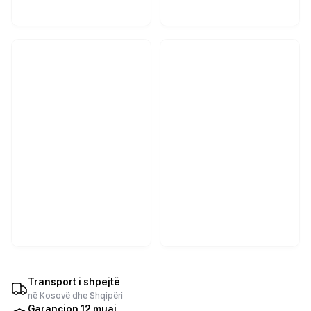
Transport i shpejtë
në Kosovë dhe Shqipëri
Garancion 12 muaj