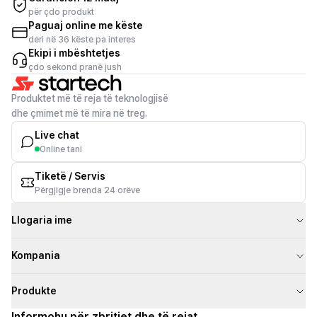
për çdo produkt
Paguaj online me këste
deri në 36 këste pa interes
Ekipi i mbështetjes
çdo sekond pranë jush
Produktet më të reja të teknologjisë
dhe çmimet më të mira në treg.
Live chat
Online tani
Tiketë / Servis
Përgjigje brenda 24 orëve
Llogaria ime
Kompania
Produkte
Informohu për zbritjet dhe të rejat