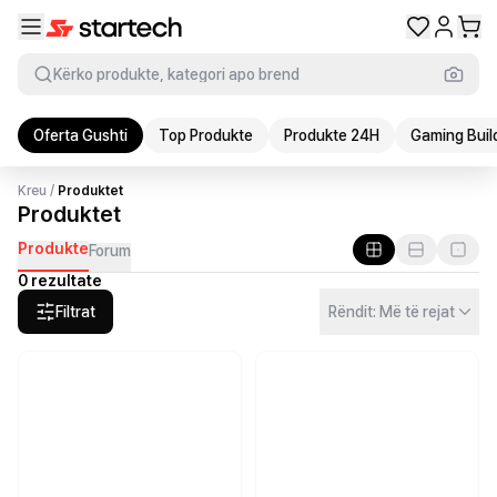
Kërko produkte, kategori apo brend
Oferta Gushti
Top Produkte
Produkte 24H
Gaming Buil
Kreu
/
Produktet
Produktet
Produkte
Forum
0 rezultate
Filtrat
Rëndit: Më të rejat