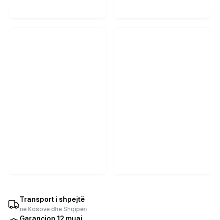
Transport i shpejtë
në Kosovë dhe Shqipëri
Garancion 12 muaj