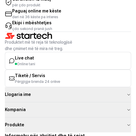
për çdo produkt
Paguaj online me këste
deri në 36 këste pa interes
Ekipi i mbështetjes
çdo sekond pranë jush
Produktet më të reja të teknologjisë
dhe çmimet më të mira në treg.
Live chat
Online tani
Tiketë / Servis
Përgjigje brenda 24 orëve
Llogaria ime
Kompania
Produkte
Informohu për zbritjet dhe të rejat