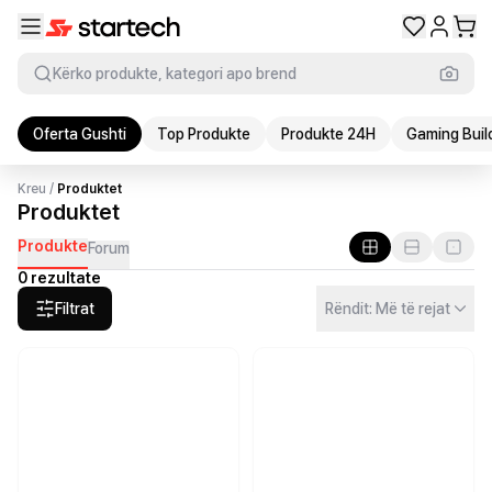
Kërko produkte, kategori apo brend
Oferta Gushti
Top Produkte
Produkte 24H
Gaming Buil
Kreu
/
Produktet
Produktet
Produkte
Forum
0 rezultate
Filtrat
Rëndit: Më të rejat