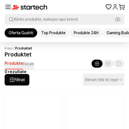
Kërko produkte, kategori apo brend
Oferta Gushti
Top Produkte
Produkte 24H
Gaming Buil
Kreu
/
Produktet
Produktet
Produkte
Forum
0 rezultate
Filtrat
Rëndit: Më të rejat