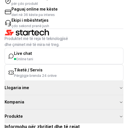
për çdo produkt
Paguaj online me këste
deri në 36 këste pa interes
Ekipi i mbështetjes
çdo sekond pranë jush
Produktet më të reja të teknologjisë
dhe çmimet më të mira në treg.
Live chat
Online tani
Tiketë / Servis
Përgjigje brenda 24 orëve
Llogaria ime
Kompania
Produkte
Informohu për zbritjet dhe të rejat