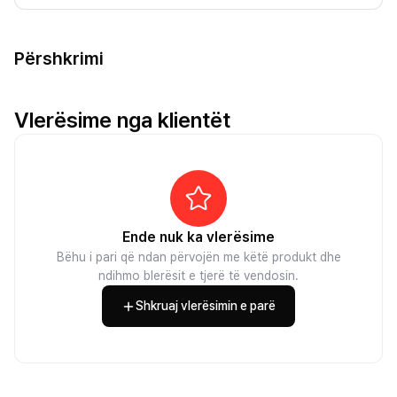
Përshkrimi
Vlerësime nga klientët
Ende nuk ka vlerësime
Bëhu i pari që ndan përvojën me këtë produkt dhe
ndihmo blerësit e tjerë të vendosin.
Shkruaj vlerësimin e parë