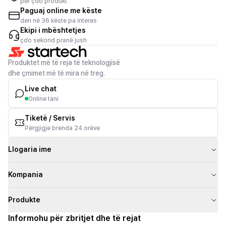
për çdo produkt
Paguaj online me këste
deri në 36 këste pa interes
Ekipi i mbështetjes
çdo sekond pranë jush
Produktet më të reja të teknologjisë
dhe çmimet më të mira në treg.
Live chat
Online tani
Tiketë / Servis
Përgjigje brenda 24 orëve
Llogaria ime
Kompania
Produkte
Informohu për zbritjet dhe të rejat