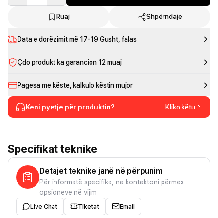
Ruaj
Shpërndaje
Data e dorëzimit më
17-19 Gusht
, falas
Çdo produkt ka garancion 12 muaj
Pagesa me këste, kalkulo këstin mujor
Keni pyetje për produktin?
Kliko këtu
Specifikat teknike
Detajet teknike janë në përpunim
Për informatë specifike, na kontaktoni përmes
opsioneve në vijim
Live Chat
Tiketat
Email