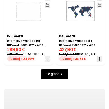
IQ-Board
IQ-Board
Interactive Whiteboard
Interactive Whiteboard
IQBoard IQ82 / 82" / 4:3 /
IQBoard IQ97 / 97" / 4:3 /
299,90 €
427,90 €
Infrared / 10–20 Touch Points
Infrared / 10–20 Touch Points
419,86 €
599,06 €
Kurse 119,96 €
Kurse 171,16 €
/ 18 Hotkeys / Rezolucion
/ 18 Hotkeys / Rezolucion
32768×32768
32768×32768
12 muaj x 24,99 €
12 muaj x 35,66 €
Të gjitha