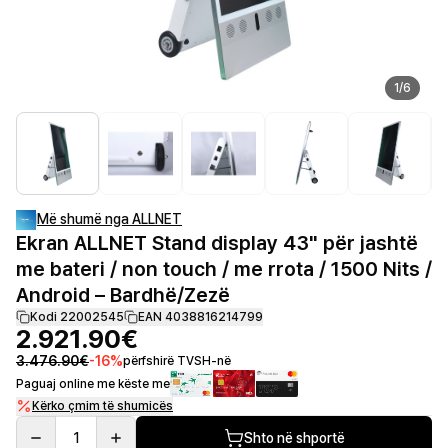
1
/
6
Më shumë nga ALLNET
Ekran ALLNET Stand display 43" për jashtë
me bateri / non touch / me rrota / 1500 Nits /
Android – Bardhë/Zezë
Kodi 22002545
EAN 4038816214799
2.921.90€
3.476.90€
-
16
%
përfshirë TVSH-në
Paguaj online me këste me
Kërko çmim të shumicës
1
Shto në shportë