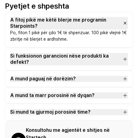
Pyetjet e shpeshta
A fitoj pikë me këtë blerje me programin
Starpoints?
Po, fiton 1 pikë për çdo 1€ të shpenzuar. 100 pikë vlejnë 1€
zbritje në blerjet e ardhshme.
Si funksionon garancioni nëse produkti ka
defekt?
A mund paguaj në dorëzim?
A mund ta marr porosinë në dyqan?
Si mund ta gjurmoj porosinë time?
Konsultohu me agjentët e shitjes në
Startech