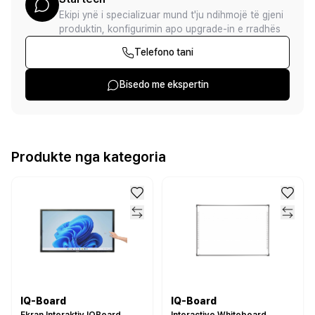
Ekipi ynë i specializuar mund t'ju ndihmojë të gjeni
produktin, konfigurimin apo upgrade-in e rradhës
Telefono tani
Bisedo me ekspertin
Produkte nga kategoria
IQ-Board
IQ-Board