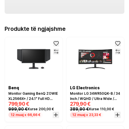
Produkte të ngjajshme
Benq
LG Electronics
Monitor Gaming BenQ ZOWIE
Monitor LG 34WR50QK-B / 34
XL2566X+ / 24.1" Full HD
Inch / WQHD / Ultra Wide /
799,90 €
279,90 €
400Hz 0.3ms / HDMI, DP, USB
100Hz / 5ms / I zi
999,90 €
389,90 €
Kurse 200,00 €
Kurse 110,00 €
/ e zezë
12 muaj x 66,66 €
12 muaj x 23,33 €