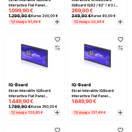
Ekran Interaktiv IQBoard
Interactive Whiteboard
Interactive Flat Panel
IQBoard IQ82 / 82″ / 4:3 /
1.099,90 €
269,90 €
TE1200U / 75″ / Android 12 /
Infrared / 10–20 Touch Points
1.299,90 €
349,90 €
Kurse 200,00 €
Kurse 80,00 €
4GB RAM + 32GB ROM / 4K
/ 18 Hotkeys / Rezolucion
UHD / Infrared / Multi‑Touch –
32768×32768
12 muaj x 91,66 €
12 muaj x 22,49 €
Zezë
IQ-Board
IQ-Board
Ekran Interaktiv IQBoard
Ekran Interaktiv IQBoard
Interactive Flat Panel
Interactive Flat Panel
1.449,90 €
1.649,90 €
TE1200U / 86″/ Android 12 /
TE1200U / 86"/ Android 12 /
1.799,90 €
Kurse 350,00 €
4GB RAM + 32GB ROM / 4K
4GB RAM + 32GB ROM / 4K
UHD / Infrared / Multi‑Touch –
UHD / Infrared / Multi‑Touch -
12 muaj x 120,83 €
12 muaj x 137,49 €
Zezë
Zezë