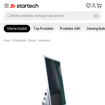
Kërko produkte, kategori apo brend
Oferta Gushti
Top Produkte
Produkte 24H
Gaming Buil
Kreu
/
Produktet
/
Ekran
/
interaktiv