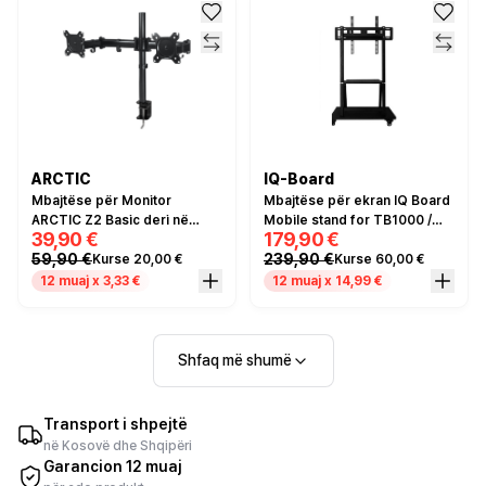
ARCTIC
IQ-Board
Mbajtëse për Monitor
Mbajtëse për ekran IQ Board
ARCTIC Z2 Basic deri në
Mobile stand for TB1000 /
39,90 €
179,90 €
2x27" 8KG
55″-86″/ max 175kg – Zezë
59,90 €
239,90 €
Kurse 20,00 €
Kurse 60,00 €
12 muaj x 3,33 €
12 muaj x 14,99 €
Shfaq më shumë
Transport i shpejtë
në Kosovë dhe Shqipëri
Garancion 12 muaj