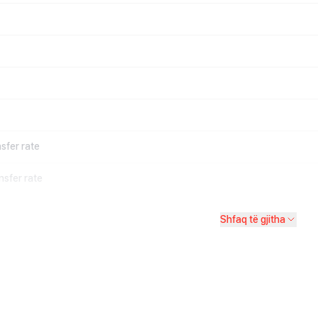
sfer rate
nsfer rate
Shfaq të gjitha