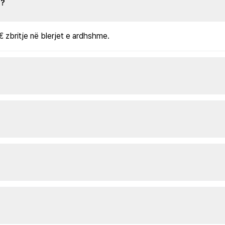
s?
€ zbritje në blerjet e ardhshme.