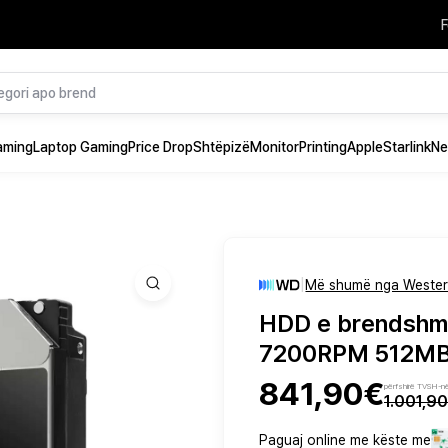
F
aming
Laptop Gaming
Price Drop
Shtëpizë
Monitor
Printing
Apple
Starlink
Ne
|
Më shumë nga Western
HDD e brendshm
7200RPM 512MB 
841,90€
përfshirë TVSH-n
1.001,9
Paguaj online me këste me