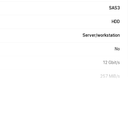
SAS3
HDD
Server/workstation
No
12 Gbit/s
257 MiB/s