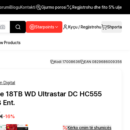
orumi
Blogu
Kontakti
Gjurmo porosi
Regjistrohu dhe fito 5% ulje
Starpoints
Kyçu / Regjistrohu
Shporta
w Products
Kodi 17008636
EAN 0829686009356
 Digital
e 18TB WD Ultrastar DC HC555
Ent.
ë
0€
-
16
%
Kërko çmim të shumicës