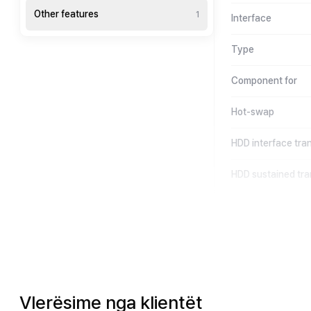
Other features
1
Interface
Type
Component for
Hot-swap
HDD interface tran
HDD sustained tra
Vlerësime nga klientët