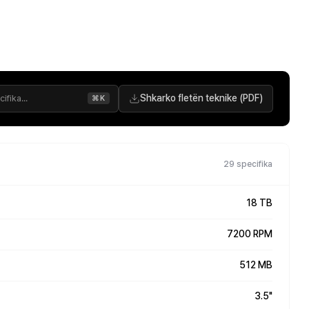
Shkarko fletën teknike (PDF)
⌘K
29 specifika
18 TB
7200 RPM
512 MB
3.5"