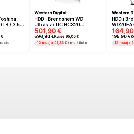
Western Digital
Western Di
Toshiba
HDD i Brendshëm WD
HDD i Br
TB / 3.5"
Ultrastar DC HC320
WD20EARZ 
501,90 €
164,90
HUS728T8TALE6L4 / 8TB /
5400RPM
3.5" / 7200RPM / 256MB
596,90 €
195,90 €
 €
Kurse 95,00 €
K
këste
12 muaj x
41,83 €
/ me këste
12 muaj x
1