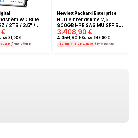
gital
Hewlett Packard Enterprise
endshëm WD Blue
HDD e brendshme 2,5"
/ 2TB / 3.5" /
800GB HPE SAS MU SFF BC
 €
3.408,90 €
 / 64MB
MV SSD
4.056,90 €
urse 31,00 €
Kurse 648,00 €
3,74 €
/ me këste
12 muaj x
284,08 €
/ me këste