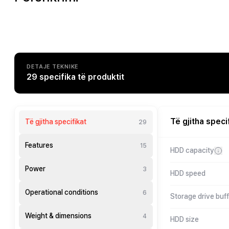
DETAJE TEKNIKE
29 specifika të produktit
Të gjitha speci
Të gjitha specifikat
29
Features
15
HDD capacity
Power
3
HDD speed
Operational conditions
6
Storage drive buff
Weight & dimensions
4
HDD size