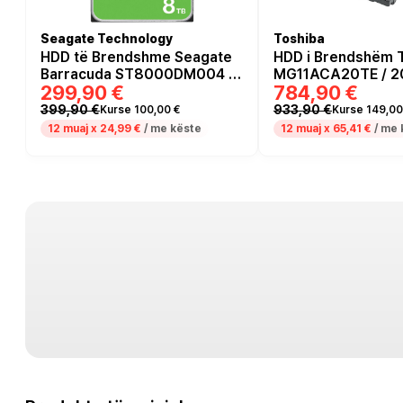
Seagate Technology
Toshiba
HDD të Brendshme Seagate
HDD i Brendshëm 
Barracuda ST8000DM004 /
MG11ACA20TE / 20
299,90 €
784,90 €
8TB / 5400 RPM / 256MB
/ 7200RPM
399,90 €
933,90 €
Kurse 100,00 €
Kurse 149,00
12 muaj x
24,99 €
/ me këste
12 muaj x
65,41 €
/ me 