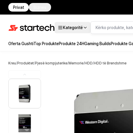
Privat
Biznes
Kategoritë
Oferta Gushti
Top Produkte
Produkte 24H
Gaming Builds
Produkte G
Kreu
/
Produktet
/
Pjesë kompjuterike
/
Memorie
/
HDD
/
HDD të Brendshme