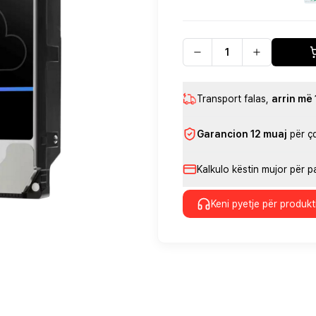
Transport falas
,
arrin më
Garancion 12 muaj
për ç
Kalkulo këstin mujor për 
Keni pyetje për produkt