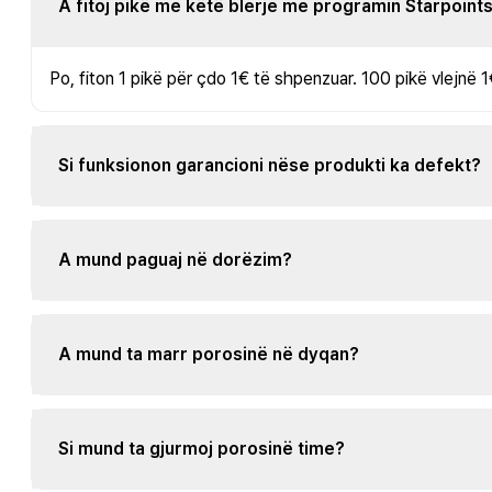
A fitoj pikë me këtë blerje me programin Starpoint
Po, fiton 1 pikë për çdo 1€ të shpenzuar. 100 pikë vlejnë 1
Si funksionon garancioni nëse produkti ka defekt?
A mund paguaj në dorëzim?
A mund ta marr porosinë në dyqan?
Si mund ta gjurmoj porosinë time?