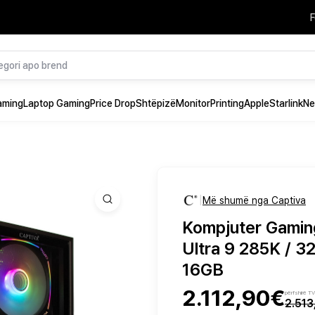
F
aming
Laptop Gaming
Price Drop
Shtëpizë
Monitor
Printing
Apple
Starlink
Ne
|
Më shumë nga Captiva
Kompjuter Gamin
Ultra 9 285K / 3
16GB
2.112,90€
përfshirë T
2.51