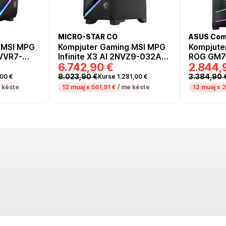
MICRO-STAR CO
ASUS Com
 MSI MPG
Kompjuter Gaming MSI MPG
Kompjute
NVVR7-
Infinite X3 AI 2NVZ9-032AT /
ROG GM70
6.742,90 €
2.844,
9800X3D /
Ultra 9 285K / 64GB DDR5 /
8700F / 
/ RTX
1TB / RTX 5090 - Zezë
RTX 5060
8.023,90 €
3.384,90 
00 €
Kurse 1.281,00 €
 këste
12 muaj x
561,91 €
/ me këste
12 muaj x
2