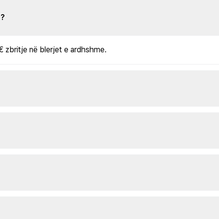
s?
€ zbritje në blerjet e ardhshme.