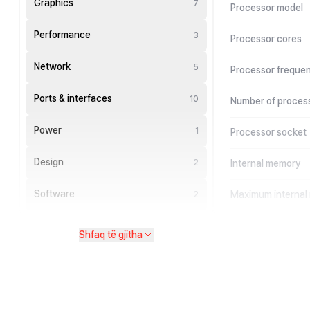
Graphics
7
Processor model
Performance
3
Processor cores
Network
5
Processor freque
Ports & interfaces
10
Number of process
Power
1
Processor socket
Design
2
Internal memory
Software
Maximum internal
2
Shfaq të gjitha