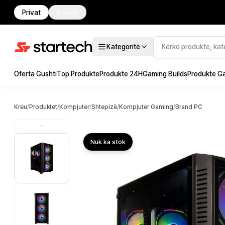
Privat
Biznes
Kategoritë
Oferta Gushti
Top Produkte
Produkte 24H
Gaming Builds
Produkte G
Kreu
/
Produktet
/
Kompjuter
/
Shtepizë
/
Kompjuter Gaming
/
Brand PC
Nuk ka stok