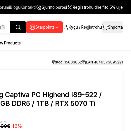
orumi
Blogu
Kontakti
Gjurmo porosi
Regjistrohu dhe fito 5% ulje
Starpoints
Kyçu / Regjistrohu
Shporta
w Products
Kodi 15003052
EAN 4046373895221
g Captiva PC Highend I89-522 /
2GB DDR5 / 1TB / RTX 5070 Ti
VSH-në
3,90€
-
16
%