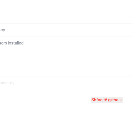
ncy
ors installed
 memory
Shfaq të gjitha