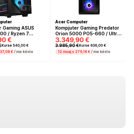
puter
Acer Computer
r Gaming ASUS
Kompjuter Gaming Predator
0 / Ryzen 7
Orion 5000 PO5-660 / Ultra
90 €
3.349,90 €
32GB DDR5 / 2TB /
7 265F / 64GB DDR5 / 4TB /
 Ti - Zezë
RTX 5080 - Zezë
€
3.985,90 €
Kurse 540,00 €
Kurse 636,00 €
37,08 €
/ me këste
12 muaj x
279,16 €
/ me këste