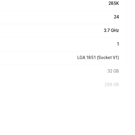
285K
24
3.7 GHz
1
LGA 1851 (Socket V1)
32 GB
256 GB