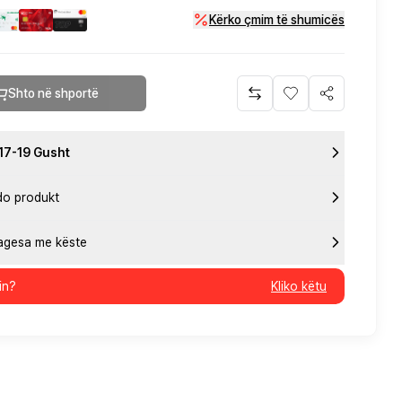
Kërko çmim të shumicës
Shto në shportë
 17-19 Gusht
do produkt
pagesa me këste
in?
Kliko këtu