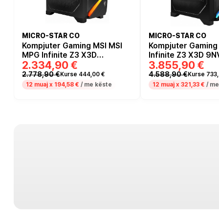
MICRO-STAR CO
MICRO-STAR CO
Kompjuter Gaming MSI MSI
Kompjuter Gaming
MPG Infinite Z3 X3D
Infinite Z3 X3D 9
2.334,90 €
3.855,90 €
5
7NVPR7-695AT / Ryzen 7
608DE / Ryzen 7 
7800X3D / 32GB DDR5 / 1TB
64GB DDR5 / 2TB 
2.778,90 €
4.588,90 €
Kurse 444,00 €
Kurse 733,
/ RTX 5070 12GB
5080 - Zezë
12 muaj x
194,58 €
/ me këste
12 muaj x
321,33 €
/ me