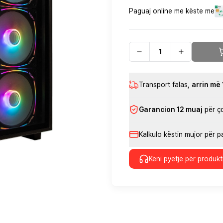
Paguaj online me këste me
Transport falas
,
arrin më
Garancion 12 muaj
për ç
Kalkulo këstin mujor për 
Keni pyetje për produkt