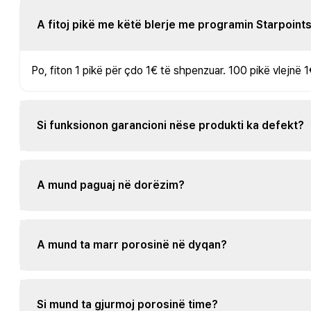
A fitoj pikë me këtë blerje me programin Starpoint
Po, fiton 1 pikë për çdo 1€ të shpenzuar. 100 pikë vlejnë 1
Si funksionon garancioni nëse produkti ka defekt?
A mund paguaj në dorëzim?
A mund ta marr porosinë në dyqan?
Si mund ta gjurmoj porosinë time?