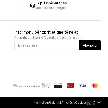
Ekipi i mbështetjes
çdo sekond pranë jush
Informohu për zbritjet dhe të rejat
Poashtu përfitoni 5% zbritje në blerjen e parë.
Abonohu
Mënyrat e pagesës:
Kushtet e përdorimit
Privatësia
Cookies