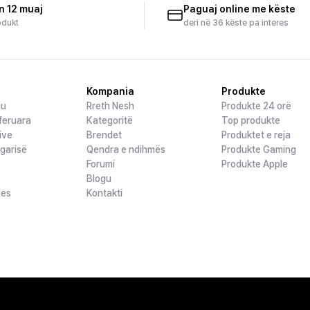
n 12 muaj
Paguaj online me këste
odukt
deri në 36 këste pa interes
Kompania
Produkte
hu
Rreth Nesh
Produkte 24 orë
feruara
Kategoritë
Top produkte
ive
Brendet
Produktet e reja
ogarisë
Qendra e ndihmës
Produkte Gaming
Forumi
Produkte Apple
Blogu
jes
Kontakti