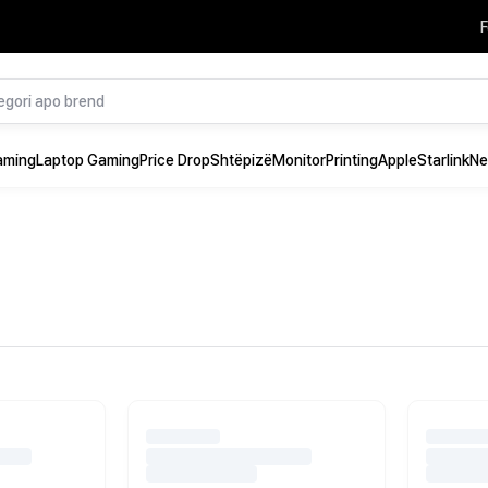
F
aming
Laptop Gaming
Price Drop
Shtëpizë
Monitor
Printing
Apple
Starlink
Ne