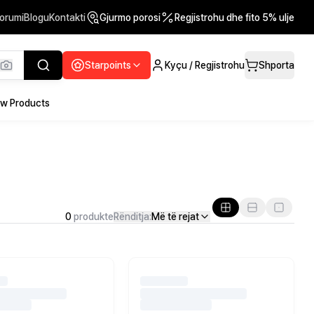
orumi
Blogu
Kontakti
Gjurmo porosi
Regjistrohu dhe fito 5% ulje
Starpoints
Kyçu / Regjistrohu
Shporta
w Products
0
produkte
Rënditja:
Më të rejat