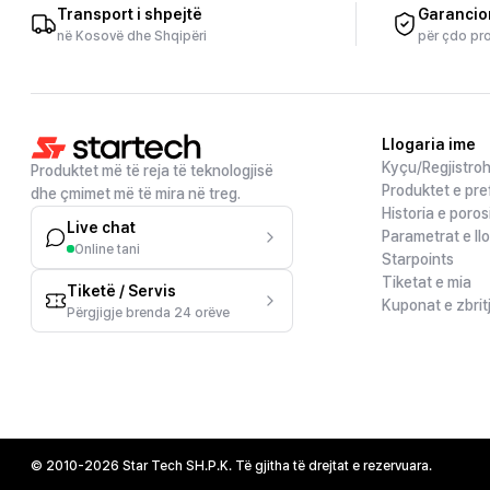
Transport i shpejtë
Garancio
në Kosovë dhe Shqipëri
për çdo pr
Llogaria ime
Kyçu/Regjistro
Produktet më të reja të teknologjisë
Produktet e pre
dhe çmimet më të mira në treg.
Historia e poros
Live chat
Parametrat e ll
Online tani
Starpoints
Tiketat e mia
Tiketë / Servis
Kuponat e zbrit
Përgjigje brenda 24 orëve
© 2010-2026 Star Tech SH.P.K. Të gjitha të drejtat e rezervuara.