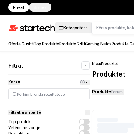
Privat
Biznes
Kategoritë
Oferta Gushti
Top Produkte
Produkte 24H
Gaming Builds
Produkte G
Kreu
/
Produktet
Filtrat
Produktet
Kërko
Produkte
Forum
Filtrat e shpejtë
Top produkt
Vetëm me zbritje
Produkt i ri