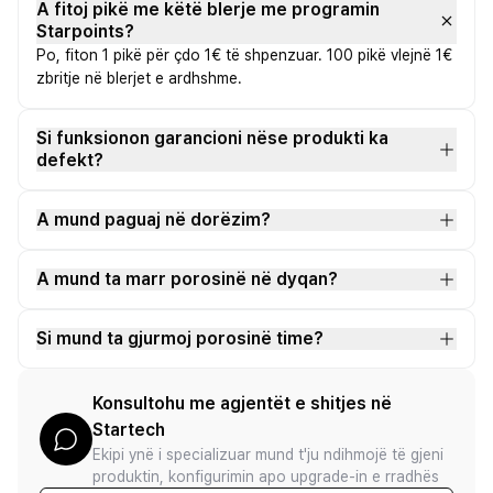
A fitoj pikë me këtë blerje me programin
Starpoints?
Po, fiton 1 pikë për çdo 1€ të shpenzuar. 100 pikë vlejnë 1€
zbritje në blerjet e ardhshme.
Si funksionon garancioni nëse produkti ka
defekt?
A mund paguaj në dorëzim?
A mund ta marr porosinë në dyqan?
Si mund ta gjurmoj porosinë time?
Konsultohu me agjentët e shitjes në
Startech
Ekipi ynë i specializuar mund t'ju ndihmojë të gjeni
produktin, konfigurimin apo upgrade-in e rradhës