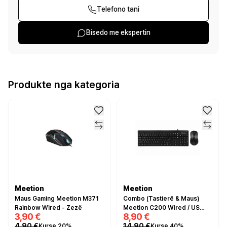
Telefono tani
Bisedo me ekspertin
Produkte nga kategoria
Meetion
Meetion
Maus Gaming Meetion M371
Combo (Tastierë & Maus)
Rainbow Wired - Zezë
Meetion C200 Wired / US
3,90 €
8,90 €
Layout - Zezë
4,90 €
14,90 €
Kurse 20%
Kurse 40%