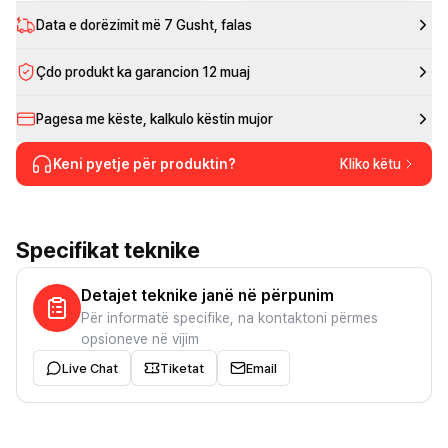
Data e dorëzimit më
7 Gusht
, falas
Çdo produkt ka garancion 12 muaj
Pagesa me këste, kalkulo këstin mujor
Keni pyetje për produktin?
Kliko këtu
Specifikat teknike
Detajet teknike janë në përpunim
Për informatë specifike, na kontaktoni përmes
opsioneve në vijim
Live Chat
Tiketat
Email