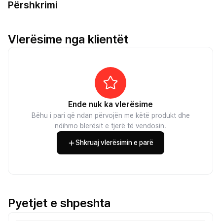
Përshkrimi
Vlerësime nga klientët
Ende nuk ka vlerësime
Bëhu i pari që ndan përvojën me këtë produkt dhe
ndihmo blerësit e tjerë të vendosin.
Shkruaj vlerësimin e parë
Pyetjet e shpeshta