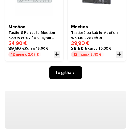
Meetion
Meetion
Tastierë Pa kabllo Meetion
Tastierë pa kabllo Meetion
K230MW-02 / US Layout -
WK330 - Zezë/Gri
24,90 €
29,90 €
Bardhë
39,90 €
39,90 €
Kurse 15,00 €
Kurse 10,00 €
12 muaj x 2,07 €
12 muaj x 2,49 €
Të gjitha