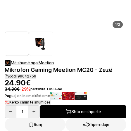
1
/
2
Më shumë nga Meetion
Mikrofon Gaming Meetion MC20 - Zezë
Kodi 99042759
24.90€
34.90€
-
29
%
përfshirë TVSH-në
Paguaj online me këste me
Kërko çmim të shumicës
1
Shto në shportë
Ruaj
Shpërndaje