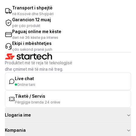
Transport i shpejtë
në Kosovë dhe Shqipëri
Garancion 12 muaj
për çdo produkt
Paguaj online me këste
deri në 36 këste pa interes
Ekipi i mbështetjes
çdo sekond pranë jush
Produktet më të reja të teknologjisë
dhe çmimet më të mira në treg.
Live chat
Online tani
Tiketë / Servis
Përgjigje brenda 24 orëve
Llogaria ime
Kompania