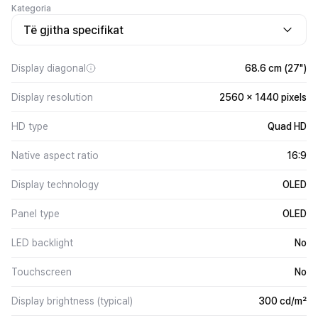
Kategoria
Të gjitha specifikat
Display diagonal
68.6 cm (27")
Display resolution
2560 x 1440 pixels
HD type
Quad HD
Native aspect ratio
16:9
Display technology
OLED
Panel type
OLED
LED backlight
No
Touchscreen
No
Display brightness (typical)
300 cd/m²