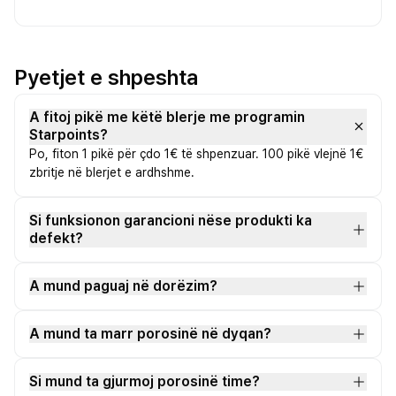
Pyetjet e shpeshta
A fitoj pikë me këtë blerje me programin
Starpoints?
Po, fiton 1 pikë për çdo 1€ të shpenzuar. 100 pikë vlejnë 1€
zbritje në blerjet e ardhshme.
Si funksionon garancioni nëse produkti ka
defekt?
A mund paguaj në dorëzim?
A mund ta marr porosinë në dyqan?
Si mund ta gjurmoj porosinë time?