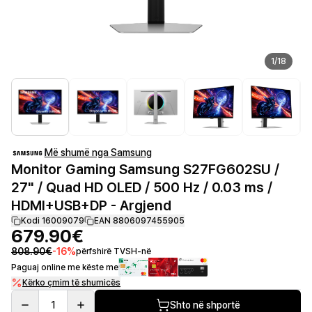
1
/
18
Më shumë nga Samsung
Monitor Gaming Samsung S27FG602SU /
27" / Quad HD OLED / 500 Hz / 0.03 ms /
HDMI+USB+DP - Argjend
Kodi 16009079
EAN 8806097455905
679.90€
808.90€
-
16
%
përfshirë TVSH-në
Paguaj online me këste me
Kërko çmim të shumicës
1
Shto në shportë