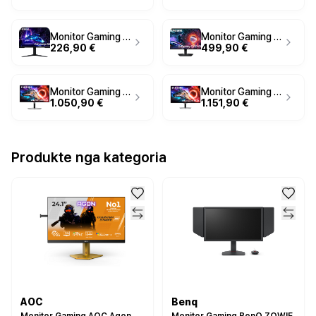
Monitor Gaming Samsung Odyssey LS24DG300EU / LS24DG300EUXEN / 24" / Full HD IPS / 180Hz / 1ms / HDMI+DisplayPort - Zezë
Monitor Gaming Samsung Odyssey S27FG502SU / LS27FG502SUXEN / 27" / QHD IPS / 180Hz / 1ms / HDMI+DisplayPort - Zezë
226,90 €
499,90 €
Monitor Gaming Samsung Odyssey OLED G80SH / 27" / 4K UHD QD-OLED / 240Hz / 0.03ms / HDMI+DP+USB - Argjend
Monitor Gaming Samsung Odyssey OLED G80SH / 32" / 4K UHD QD-OLED / 240Hz / 0.03ms / HDMI+DP+USB - Zezë
1.050,90 €
1.151,90 €
Produkte nga kategoria
AOC
Benq