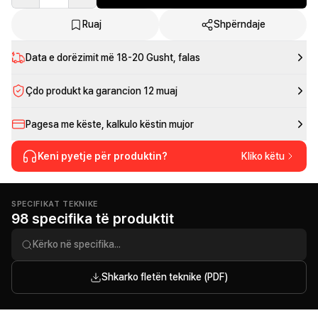
Ruaj
Shpërndaje
Data e dorëzimit më
18-20 Gusht
, falas
Çdo produkt ka garancion 12 muaj
Pagesa me këste, kalkulo këstin mujor
Keni pyetje për produktin?
Kliko këtu
SPECIFIKAT TEKNIKE
98 specifika të produktit
Shkarko fletën teknike (PDF)