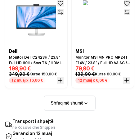
Dell
MSI
Monitor Dell C2423H / 23.8"
Monitor MSI MN PRO MP241
Full HD 60Hz 5ms TN / HDMI,
E14V / 23.8" / Full HD VA AG /
199,90 €
79,90 €
DP / Video Conferencing /
144Hz / 1ms / HDMI+DP -
349,90 €
139,90 €
Kurse 150,00 €
Kurse 60,00 €
Microphone/camera - e zezë
Zezë
/ Hiri
12 muaj x 16,66 €
12 muaj x 6,66 €
Shfaq më shumë
Transport i shpejtë
në Kosovë dhe Shqipëri
Garancion 12 muaj