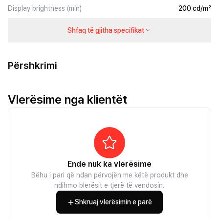
Display brightness (min)
200 cd/m²
Shfaq të gjitha specifikat
Përshkrimi
Vlerësime nga klientët
Ende nuk ka vlerësime
Bëhu i pari që ndan përvojën me këtë produkt dhe
ndihmo blerësit e tjerë të vendosin.
Shkruaj vlerësimin e parë