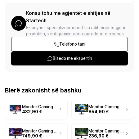
Konsultohu me agjentët e shitjes në
Startech
Ekipi ynë i specializuar mund t'ju ndihmojë të gjeni
produktin, konfigurimin apo upgrade-in e rradhës
Telefono tani
Bisedo me ekspertin
Blerë zakonisht së bashku
Monitor Gaming Samsung Odyssey OLED G5 G50SF / 27" / QHD OLED / 180Hz / 0.03ms / HDMI+DisplayPort - Zezë
Monitor Gaming Samsung Odyssey G7 G73SH / 32" / 4K UHD OLED / 240Hz / 0.03ms / HDMI+DisplayPort - Zezë
432,90 €
854,90 €
Monitor Gaming Samsung Odyssey OLED G8 G81SF / 27" / 4K UHD OLED / 240Hz / 0.03ms / 2×HDMI+DisplayPort+USB-C - Argjend
Monitor Gaming Samsung Odyssey G4 G40B / 27" / Full HD IPS / 240Hz / 1ms / HDMI+DisplayPort - Zezë
749,90 €
236,90 €