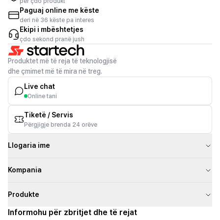
për çdo produkt
Paguaj online me këste
deri në 36 këste pa interes
Ekipi i mbështetjes
çdo sekond pranë jush
Produktet më të reja të teknologjisë
dhe çmimet më të mira në treg.
Live chat
Online tani
Tiketë / Servis
Përgjigje brenda 24 orëve
Llogaria ime
Kompania
Produkte
Informohu për zbritjet dhe të rejat