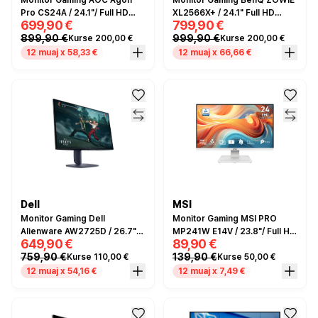
Monitor Gaming AOC Agon
Monitor Gaming BenQ ZOWIE
Pro CS24A / 24.1"/ Full HD
XL2566X+ / 24.1" Full HD
699,90 €
799,90 €
Ultra-Fast TN / LED / 610 Hz /
400Hz 0.3ms / HDMI, DP, USB
899,90 €
999,90 €
Kurse 200,00 €
Kurse 200,00 €
0.5 ms /
/ e zezë
HDMI+USB+DP+HDCP -
12 muaj x 58,33 €
12 muaj x 66,66 €
Zezë/Portokalli
Dell
MSI
Monitor Gaming Dell
Monitor Gaming MSI PRO
Alienware AW2725D / 26.7"/
MP241W E14V / 23.8"/ Full HD
649,90 €
89,90 €
Quad HD 2K QD OLED /
VA AG / 144Hz / 1ms /
759,90 €
139,90 €
Kurse 110,00 €
Kurse 50,00 €
280Hz / 0.03ms /
HDMI+DP - Bardhë
HDMI+DP+USB- Blu e errët
12 muaj x 54,16 €
12 muaj x 7,49 €