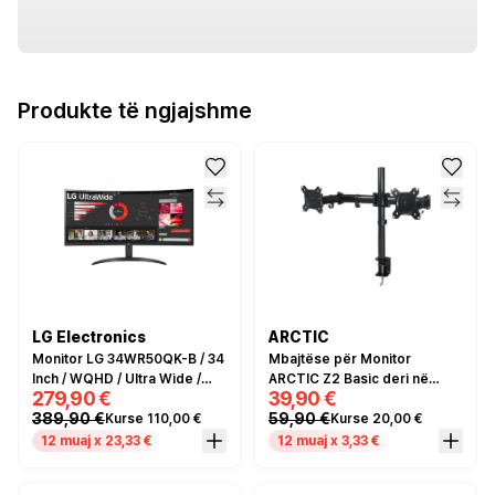
Produkte të ngjajshme
LG Electronics
ARCTIC
Monitor LG 34WR50QK-B / 34
Mbajtëse për Monitor
Inch / WQHD / Ultra Wide /
ARCTIC Z2 Basic deri në
279,90 €
39,90 €
100Hz / 5ms / I zi
2x27" 8KG
389,90 €
59,90 €
Kurse 110,00 €
Kurse 20,00 €
12 muaj x 23,33 €
12 muaj x 3,33 €