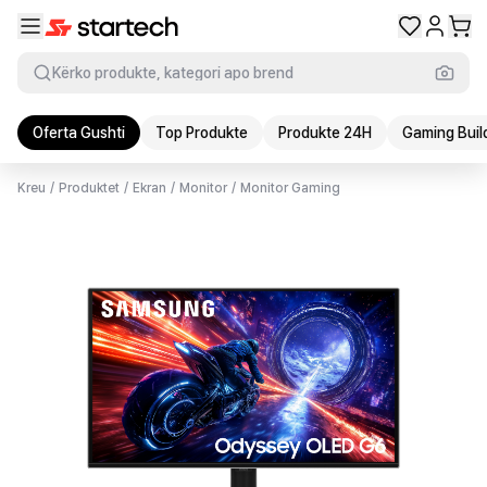
Kërko produkte, kategori apo brend
Oferta Gushti
Top Produkte
Produkte 24H
Gaming Buil
Kreu
/
Produktet
/
Ekran
/
Monitor
/
Monitor Gaming